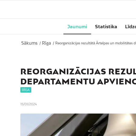
Jaunumi
Statistika
Līdz
Sākums
Rīga
/
/
Reorganizācijas rezultātā Ārtelpas un mobilitātes d
REORGANIZĀCIJAS REZUL
DEPARTAMENTU APVIENO
RĪGA
15/01/2024