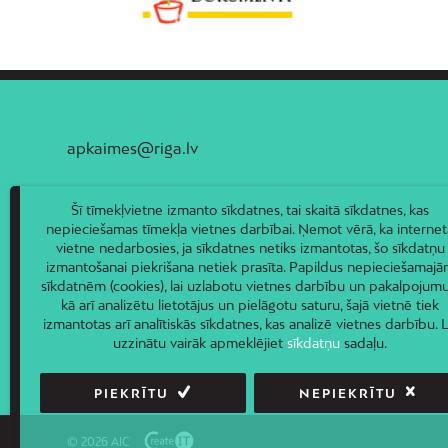
apkaimes@riga.lv
Šī tīmekļvietne izmanto sīkdatnes, tai skaitā sīkdatnes, kas
nepieciešamas tīmekļa vietnes darbībai. Ņemot vērā, ka internet
vietne nedarbosies, ja sīkdatnes netiks izmantotas, šo sīkdatņu
izmantošanai piekrišana netiek prasīta. Papildus nepieciešamaj
sīkdatnēm (cookies), lai uzlabotu vietnes darbību un pakalpojumu
kā arī analizētu lietotājus un pielāgotu saturu, šajā vietnē tiek
izmantotas arī analītiskās sīkdatnes, kas analizē vietnes darbību. L
uzzinātu vairāk apmeklējiet
sīkdatņu
sadaļu.
PIEKRĪTU
NEPIEKRĪTU
© 2026 AIC