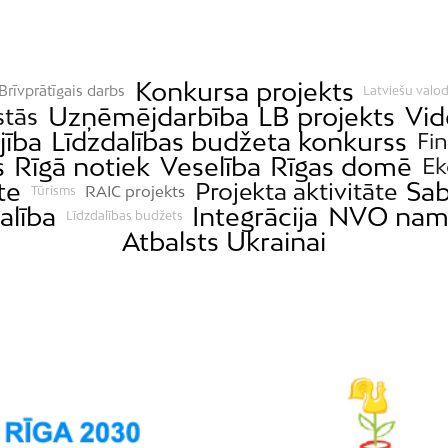
Konkursa projekts
Brīvprātīgais darbs
Latviešu valod
Uzņēmējdarbība
LB projekts
Vid
stās
jība
Līdzdalības budžeta konkurss
Fi
s
Rīgā notiek
Veselība
Rīgas domē
Ek
te
Sab
Projekta aktivitāte
RAIC projekts
Tūrisms
alība
Integrācija
NVO nam
Līdzdalības budžets
Atbalsts Ukrainai