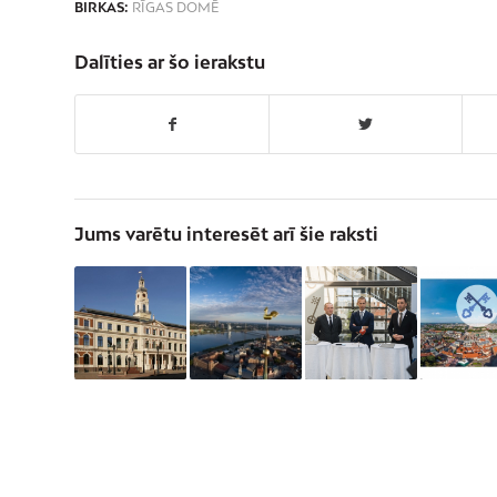
BIRKAS:
RĪGAS DOMĒ
Dalīties ar šo ierakstu
Jums varētu interesēt arī šie raksti