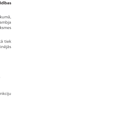
ldības
ikumā,
dambja
iksmes
tā tiek
inējās
s
nkciju