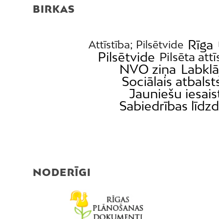
BIRKAS
Rīga
Attīstība; Pilsētvide
Pilsētvide
Pilsēta attī
NVO ziņa
Labklā
Sociālais atbalst
Jauniešu iesais
Sabiedrības līdzd
NODERĪGI