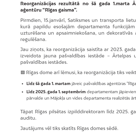
Reorganizācijas rezultātā no šā gada 1.marta 
aģentūru “Rīgas gaisma”.
Pirmdien, 15.janvārī, Satiksmes un transporta li
kurā papildu esošajām departamenta funkcijām 
uzturēšana un apsaimniekošana, un dekoratīvās a
regulēšana.
Jau ziņots, ka reorganizācija saistīta ar 2023. gad
izveidota jauna pašvaldības iestāde – Ārtelpas 
pašvaldības iestādes.
🟩 Rīgas dome arī lēmusi, ka reorganizācija tiks veik
Līdz šā gada 1. martam
jāveic pašvaldības aģentūras “Rīg
Līdz 2025. gada 1. septembrim
departamentam jāpievieno T
pārvalde un Mājokļa un vides departamenta realizētās ārte
Tāpat Rīgas pilsētas izpilddirektoram līdz 2025. g
auditu.
Jautājums vēl tiks skatīts Rīgas domes sēdē.