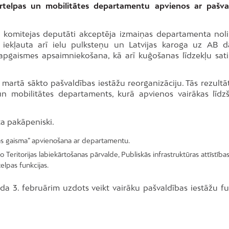
Ārtelpas un mobilitātes departamentu apvienos ar pašva
etu komitejas deputāti akceptēja izmaiņas departamenta nol
iekļauta arī ielu pulksteņu un Latvijas karoga uz AB 
pgaismes apsaimniekošana, kā arī kuģošanas līdzekļu sat
a martā sākto pašvaldības iestāžu reorganizāciju. Tās rezultā
un mobilitātes departaments, kurā apvienos vairākas līdzš
ta pakāpeniski.
as gaisma” apvienošana ar departamentu.
eritorijas labiekārtošanas pārvalde, Publiskās infrastruktūras attīstība
lpas funkcijas.
ada 3. februārim uzdots veikt vairāku pašvaldības iestāžu fu