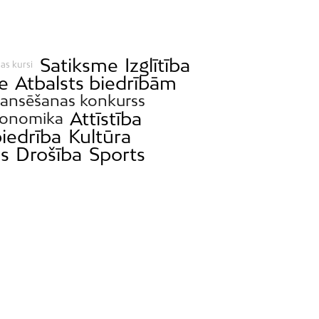
Satiksme
Izglītība
as kursi
e
Atbalsts biedrībām
nansēšanas konkurss
Attīstība
onomika
iedrība
Kultūra
s
Drošība
Sports