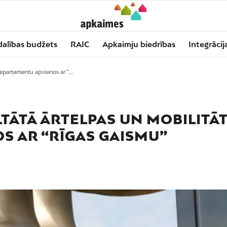
dalības budžets
RAIC
Apkaimju biedrības
Integrācij
epartamentu apvienos ar “...
TĀTĀ ĀRTELPAS UN MOBILITĀ
S AR “RĪGAS GAISMU”