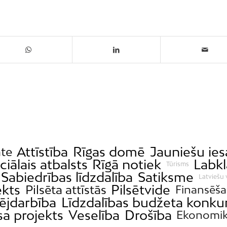
Attīstība
Rīgas domē
Jauniešu ies
āte
ciālais atbalsts
Rīgā notiek
Labkl
Tūrisms
Sabiedrības līdzdalība
Satiksme
Latviešu 
ekts
Pilsētvide
Pilsēta attīstās
Finansēša
jdarbība
Līdzdalības budžeta konku
a projekts
Veselība
Drošība
Ekonomi