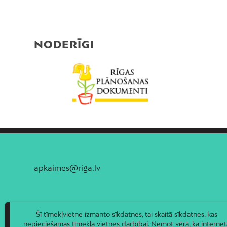
NODERĪGI
apkaimes@riga.lv
Šī tīmekļvietne izmanto sīkdatnes, tai skaitā sīkdatnes, kas
nepieciešamas tīmekļa vietnes darbībai. Ņemot vērā, ka internet