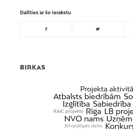
Dalīties ar šo ierakstu
BIRKAS
Projekta aktivit
Atbalsts biedrībām
So
Izglītība
Sabiedrība
Rīga
LB proj
RAIC projekts
NVO nams
Uzņēmē
Konkurs
Brīvprātīgais darbs