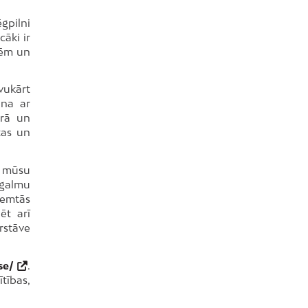
gpilni
cāki ir
lēm un
vukārt
ana ar
ērā un
tas un
o mūsu
agalmu
ņemtās
ēt arī
rstāve
se/
.
tības,