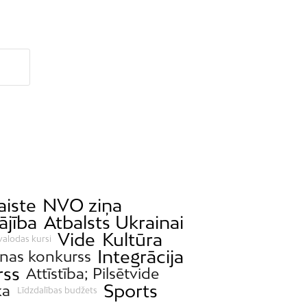
aiste
NVO ziņa
ājība
Atbalsts Ukrainai
Vide
Kultūra
valodas kursi
Integrācija
nas konkurss
rss
Attīstība; Pilsētvide
Sports
ka
Līdzdalības budžets