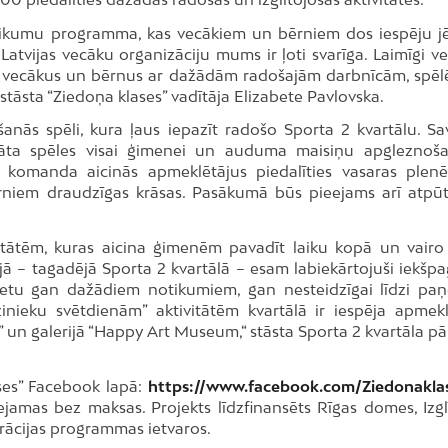
tikumu programma, kas vecākiem un bērniem dos iespēju jē
 Latvijas vecāku organizāciju mums ir ļoti svarīga. Laimīgi ve
t vecākus un bērnus ar dažādām radošajām darbnīcām, spē
stāsta “Ziedoņa klases” vadītāja Elizabete Pavlovska.
šanās spēli, kura ļaus iepazīt radošo Sporta 2 kvartālu. Sa
rāta spēles visai ģimenei un auduma maisiņu apgleznoš
 komanda aicinās apmeklētājus piedalīties vasaras plen
rniem draudzīgas krāsas. Pasākumā būs pieejams arī atpū
vitātēm, kuras aicina ģimenēm pavadīt laiku kopā un vair
rijā – tagadējā Sporta 2 kvartālā – esam labiekārtojuši iekšp
vietu gan dažādiem notikumiem, gan nesteidzīgai līdzi pa
zinieku svētdienām” aktivitātēm kvartālā ir iespēja apmekl
” un galerijā “Happy Art Museum,“ stāsta Sporta 2 kvartāla pā
ses” Facebook lapā:
https://www.facebook.com/Ziedonakla
jamas bez maksas. Projekts līdzfinansēts Rīgas domes, Izglī
rācijas programmas ietvaros.