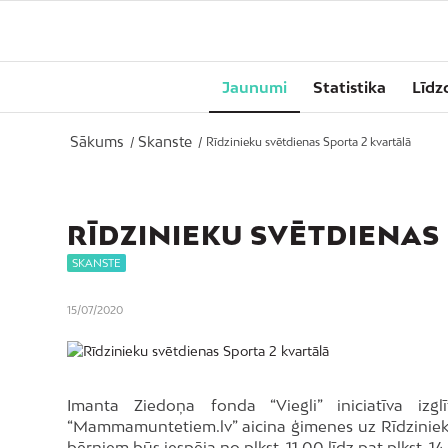
Jaunumi
Statistika
Līdz
Sākums
Skanste
/
/
Rīdzinieku svētdienas Sporta 2 kvartālā
RĪDZINIEKU SVĒTDIENAS
SKANSTE
15/07/2020
Imanta Ziedoņa fonda “Viegli” iniciatīva izg
“Mammamuntetiem.lv” aicina ģimenes uz Rīdzinieku 
bērniem būs iespēja no plkst. 11.00 līdz pat plkst. 1