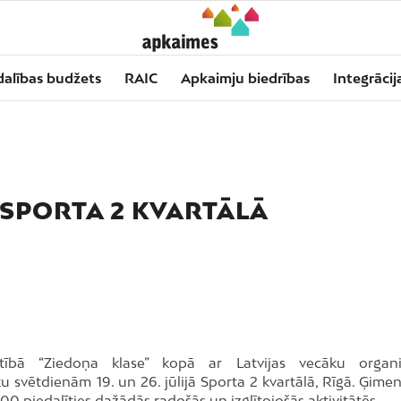
dalības budžets
RAIC
Apkaimju biedrības
Integrācij
 SPORTA 2 KVARTĀLĀ
lītībā “Ziedoņa klase” kopā ar Latvijas vecāku organi
svētdienām 19. un 26. jūlijā Sporta 2 kvartālā, Rīgā. Ģime
4.00 piedalīties dažādās radošās un izglītojošās aktivitātēs.