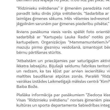
“Rīdzinieku svētdienas” ir ģimenēm paredzēta no
pavadīt laiku divās jūlija svētdienās. “Sadarbība ar
laimīgas ģimenes sākums. Mēs vēlamies iedvesmo
jēgpilnām sarunām par ģimenes piederību pilsētai,” 
Ikviens pasākuma viesis varēs spēlēt foto orientē
sadarbībā ar “Kartupeļu Lauka Radio” notiks p
kartupeļiem. Organizācijas “Mammamuntetiem.lv”
mazuļu pirmo glezniņu veidošanā, izmantojot bē
bērnu pārtīšanas stūrītis.
“Atbalstām un priecājamies par saturīgajām akti
ikkatra labsajūtu. Bijušajā saldumu fabrikas terito
un redzam, ka tas kļūst par arvien iecienītāku 
maltītes baudīšanai atpūtas zonās. Paralēli “Rīd
vairākas izstādes Laikmetīgajā mākslas centrā “Kim?
Baiba Bože.
Plašāka informācija par pasākumiem “Ziedoņa kla
Visas “Rīdzinieku svētdienu” norises ģimenēm piee
kultūras un sporta departamenta Sabiedrības integ