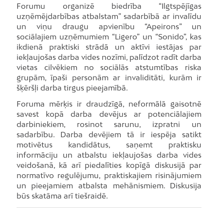
Forumu organizē biedrība “Ilgtspējīgas
uzņēmējdarbības atbalstam” sadarbībā ar invalīdu
un viņu draugu apvienību “Apeirons” un
sociālajiem uzņēmumiem “Ligero” un “Sonido”, kas
ikdienā praktiski strādā un aktīvi iestājas par
iekļaujošas darba vides nozīmi, palīdzot radīt darba
vietas cilvēkiem no sociālās atstumtības riska
grupām, īpaši personām ar invaliditāti, kurām ir
šķēršļi darba tirgus pieejamībā.
Foruma mērķis ir draudzīgā, neformālā gaisotnē
savest kopā darba devējus ar potenciālajiem
darbiniekiem, rosinot sarunu, izpratni un
sadarbību. Darba devējiem tā ir iespēja satikt
motivētus kandidātus, saņemt praktisku
informāciju un atbalstu iekļaujošas darba vides
veidošanā, kā arī piedalīties kopīgā diskusijā par
normatīvo regulējumu, praktiskajiem risinājumiem
un pieejamiem atbalsta mehānismiem. Diskusija
būs skatāma arī tiešraidē.