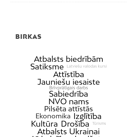
BIRKAS
Atbalsts biedrībām
Satiksme
Latviešu valodas kursi
Attīstība
Jauniešu iesaiste
Brīvprātīgais darbs
Sabiedrība
NVO nams
Pilsēta attīstās
Izglītība
Ekonomika
Kultūra
Drošība
Tūrisms
Atbalsts Ukrainai