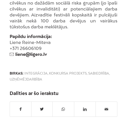
cilvēkus no dažādām sociālā riska grupām (jo īpaši
cilvēkus ar invaliditāti) ar potenciālajiem darba
devējiem. Aizvadītie festivāli kopskaitā ir pulcējuši
vairāk nekā 100 darba devējus un vairākus
tūkstošus darba meklētājus.
Papildu informācija:
Liene Reine-Miteva
+371 26606109
liene@ligero.lv
BIRKAS:
INTEGRĀCIJA
,
KONKURSA PROJEKTS
,
SABIEDRĪBA
,
UZŅĒMĒJDARBĪBA
Dalīties ar šo ierakstu