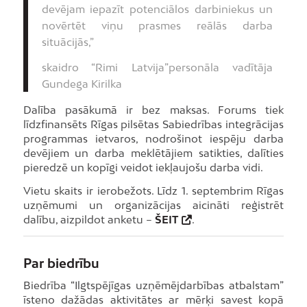
devējam iepazīt potenciālos darbiniekus un
novērtēt viņu prasmes reālās darba
situācijās,”
skaidro “Rimi Latvija”personāla vadītāja
Gundega Kirilka
Dalība pasākumā ir bez maksas. Forums tiek
līdzfinansēts Rīgas pilsētas Sabiedrības integrācijas
programmas ietvaros, nodrošinot iespēju darba
devējiem un darba meklētājiem satikties, dalīties
pieredzē un kopīgi veidot iekļaujošu darba vidi.
Vietu skaits ir ierobežots. Līdz 1. septembrim Rīgas
uzņēmumi un organizācijas aicināti reģistrēt
dalību, aizpildot anketu –
ŠEIT
.
Par biedrību
Biedrība “Ilgtspējīgas uzņēmējdarbības atbalstam”
īsteno dažādas aktivitātes ar mērķi savest kopā