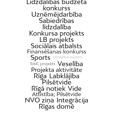
Līdzdalības budžeta
konkurss
Uzņēmējdarbība
Sabiedrības
līdzdalība
Konkursa projekts
LB projekts
Sociālais atbalsts
Finansēšanas konkurss
Sports
Līdzdalības budžets
Veselība
RAIC projekts
Projekta aktivitāte
Rīga
Labklājība
Pilsētvide
Rīgā notiek
Vide
Attīstība; Pilsētvide
NVO ziņa
Integrācija
Rīgas domē