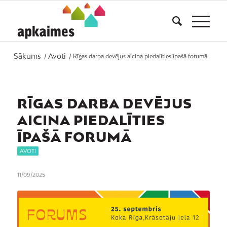
Sākums
Avoti
/
/
Rīgas darba devējus aicina piedalīties īpašā forumā
RĪGAS DARBA DEVĒJUS
AICINA PIEDALĪTIES
ĪPAŠĀ FORUMĀ
AVOTI
11/09/2025