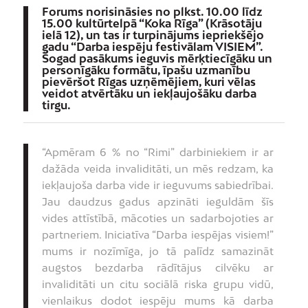
Forums norisināsies no plkst. 10.00 līdz
15.00 kultūrtelpā “Koka Rīga” (Krāsotāju
ielā 12), un tas ir turpinājums iepriekšējo
gadu “Darba iespēju festivālam VISIEM”.
Šogad pasākums ieguvis mērķtiecīgāku un
personīgāku formātu, īpašu uzmanību
pievēršot Rīgas uzņēmējiem, kuri vēlas
veidot atvērtāku un iekļaujošāku darba
tirgu.
“Apmēram 6 % no “Rimi” darbiniekiem ir ar
dažāda veida invaliditāti, un mēs redzam, ka
iekļaujoša darba vide ir ieguvums sabiedrībai.
Jau daudzus gadus apzināti ieguldām šīs
vides attīstībā, mācoties un sadarbojoties ar
partneriem. Iniciatīva “Darba iespējas visiem!”
mums ir nozīmīga, jo tā palīdz samazināt
augstos bezdarba rādītājus cilvēku ar
invaliditāti un citu sociālā riska grupu vidū,
vienlaikus dodot iespēju mums kā darba