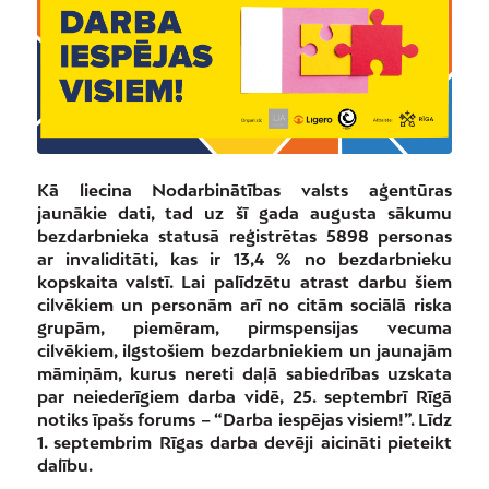
Kā liecina Nodarbinātības valsts aģentūras
jaunākie dati, tad uz šī gada augusta sākumu
bezdarbnieka statusā reģistrētas 5898 personas
ar invaliditāti, kas ir 13,4 % no bezdarbnieku
kopskaita valstī. Lai palīdzētu atrast darbu šiem
cilvēkiem un personām arī no citām sociālā riska
grupām, piemēram, pirmspensijas vecuma
cilvēkiem, ilgstošiem bezdarbniekiem un jaunajām
māmiņām, kurus nereti daļā sabiedrības uzskata
par neiederīgiem darba vidē, 25. septembrī Rīgā
notiks īpašs forums – “Darba iespējas visiem!”. Līdz
1. septembrim Rīgas darba devēji aicināti pieteikt
dalību.