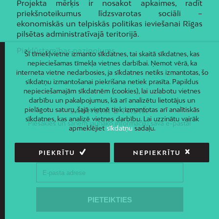
Projekta mērķis ir nosakot apkaimes, radīt
priekšnoteikumus līdzsvarotas sociāli –
ekonomiskās un telpiskās politikas ieviešanai Rīgas
pilsētas administratīvajā teritorijā.
Piekļūstamības paziņojums
Šī tīmekļvietne izmanto sīkdatnes, tai skaitā sīkdatnes, kas
nepieciešamas tīmekļa vietnes darbībai. Ņemot vērā, ka
interneta vietne nedarbosies, ja sīkdatnes netiks izmantotas, šo
sīkdatņu izmantošanai piekrišana netiek prasīta. Papildus
nepieciešamajām sīkdatnēm (cookies), lai uzlabotu vietnes
darbību un pakalpojumus, kā arī analizētu lietotājus un
pielāgotu saturu, šajā vietnē tiek izmantotas arī analītiskās
JAUNUMI E-PASTĀ
sīkdatnes, kas analizē vietnes darbību. Lai uzzinātu vairāk
Piesakies un saņem jaunāko informāciju savā e-pastā!
apmeklējiet
sīkdatņu
sadaļu.
PIEKRĪTU
NEPIEKRĪTU