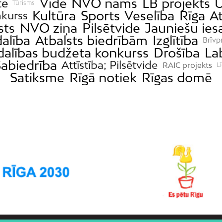
Vide
NVO nams
LB projekts
U
te
Tūrisms
Kultūra
Sports
Veselība
Rīga
At
kurss
sts
NVO ziņa
Pilsētvide
Jauniešu ies
dalība
Atbalsts biedrībām
Izglītība
Brīvp
dalības budžeta konkurss
Drošība
La
abiedrība
Attīstība; Pilsētvide
RAIC projekts
L
Satiksme
Rīgā notiek
Rīgas domē