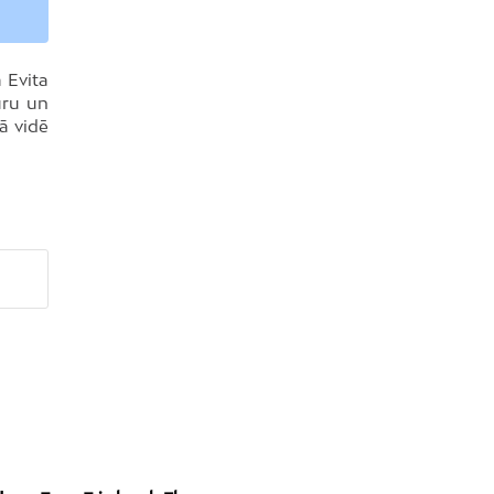
 Evita
uru un
ā vidē