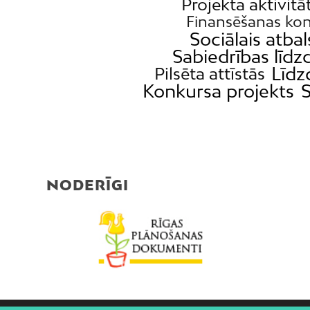
Projekta aktivitā
Finansēšanas kon
Sociālais atbal
Sabiedrības līdz
Līdz
Pilsēta attīstās
Konkursa projekts
S
NODERĪGI