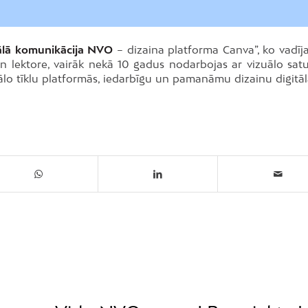
zuālā komunikācija NVO
– dizaina platforma Canva”, ko vadīja
 un lektore, vairāk nekā 10 gadus nodarbojas ar vizuālo sat
ālo tīklu platformās, iedarbīgu un pamanāmu dizainu digitāl