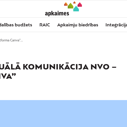
dalības budžets
RAIC
Apkaimju biedrības
Integrācij
tforma Canva”...
ZUĀLĀ KOMUNIKĀCIJA NVO –
NVA”