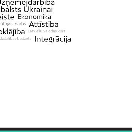
zņēmējdarbība
balsts Ukrainai
aiste
Ekonomika
Attīstība
rātīgais darbs
bklājība
Latviešu valodas kursi
Integrācija
īdzdalības budžets