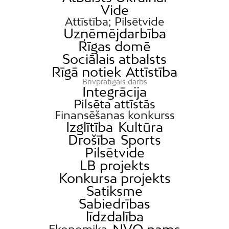
Vide
Attīstība; Pilsētvide
Uzņēmējdarbība
Rīgas domē
Sociālais atbalsts
Rīgā notiek
Attīstība
Brīvprātīgais darbs
Integrācija
Pilsēta attīstās
Finansēšanas konkurss
Izglītība
Kultūra
Drošība
Sports
Pilsētvide
LB projekts
Konkursa projekts
Satiksme
Sabiedrības
līdzdalība