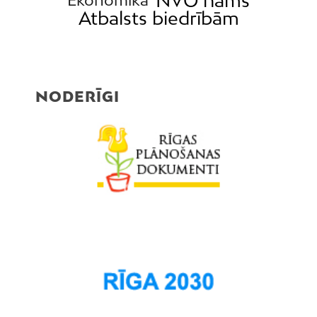
NVO nams
Ekonomika
Atbalsts biedrībām
NODERĪGI