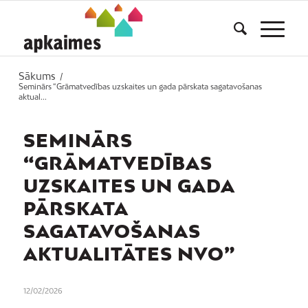
Sākums
/
Seminārs “Grāmatvedības uzskaites un gada pārskata sagatavošanas
aktual...
SEMINĀRS
“GRĀMATVEDĪBAS
UZSKAITES UN GADA
PĀRSKATA
SAGATAVOŠANAS
AKTUALITĀTES NVO”
12/02/2026