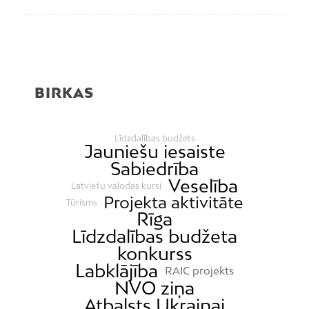
BIRKAS
Līdzdalības budžets
Jauniešu iesaiste
Sabiedrība
Veselība
Latviešu valodas kursi
Projekta aktivitāte
Tūrisms
Rīga
Līdzdalības budžeta
konkurss
Labklājība
RAIC projekts
NVO ziņa
Atbalsts Ukrainai