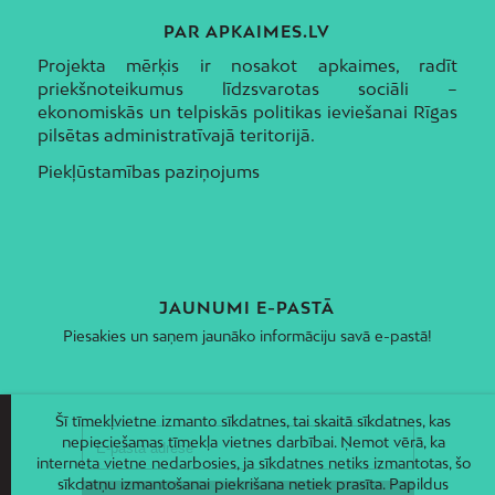
PAR APKAIMES.LV
Projekta mērķis ir nosakot apkaimes, radīt
priekšnoteikumus līdzsvarotas sociāli –
ekonomiskās un telpiskās politikas ieviešanai Rīgas
pilsētas administratīvajā teritorijā.
Piekļūstamības paziņojums
JAUNUMI E-PASTĀ
Piesakies un saņem jaunāko informāciju savā e-pastā!
Šī tīmekļvietne izmanto sīkdatnes, tai skaitā sīkdatnes, kas
nepieciešamas tīmekļa vietnes darbībai. Ņemot vērā, ka
interneta vietne nedarbosies, ja sīkdatnes netiks izmantotas, šo
sīkdatņu izmantošanai piekrišana netiek prasīta. Papildus