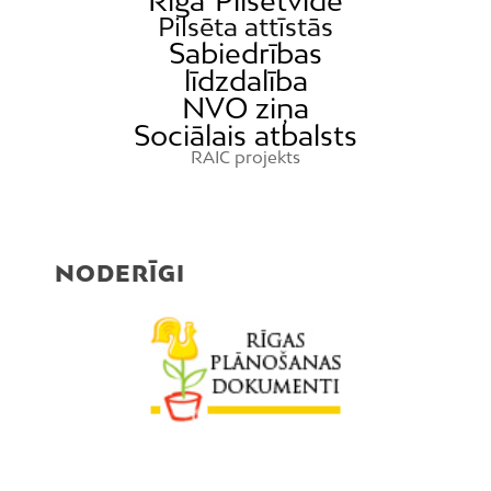
Rīga
Pilsētvide
Pilsēta attīstās
Sabiedrības
līdzdalība
NVO ziņa
Sociālais atbalsts
RAIC projekts
NODERĪGI