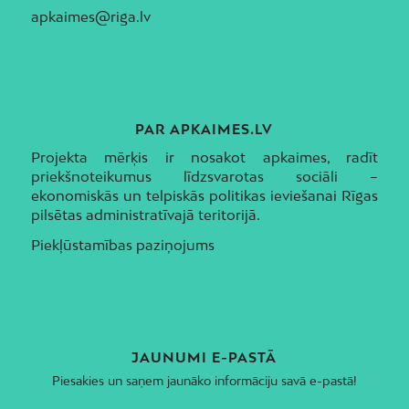
apkaimes@riga.lv
PAR APKAIMES.LV
Projekta mērķis ir nosakot apkaimes, radīt
priekšnoteikumus līdzsvarotas sociāli –
ekonomiskās un telpiskās politikas ieviešanai Rīgas
pilsētas administratīvajā teritorijā.
Piekļūstamības paziņojums
JAUNUMI E-PASTĀ
Piesakies un saņem jaunāko informāciju savā e-pastā!