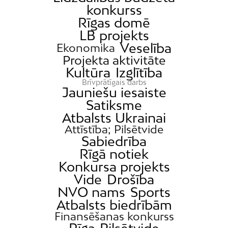
konkurss
Rīgas domē
LB projekts
Veselība
Ekonomika
Projekta aktivitāte
Kultūra
Izglītība
Brīvprātīgais darbs
Jauniešu iesaiste
Satiksme
Atbalsts Ukrainai
Attīstība; Pilsētvide
Sabiedrība
Rīgā notiek
Konkursa projekts
Vide
Drošība
NVO nams
Sports
Atbalsts biedrībām
Finansēšanas konkurss