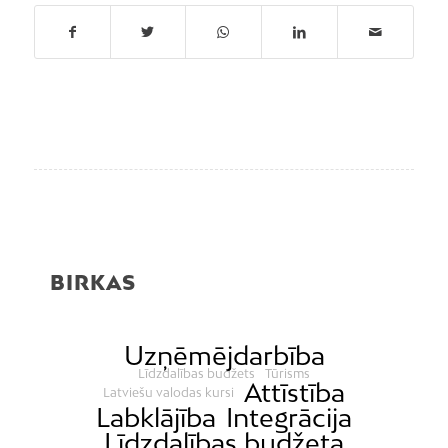
BIRKAS
Uzņēmējdarbība
Līdzdalības budžets
Tūrisms
Attīstība
Latviešu valodas kursi
Labklājība
Integrācija
Līdzdalības budžeta