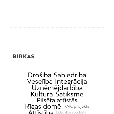
BIRKAS
Drošība
Sabiedrība
Veselība
Integrācija
Uzņēmējdarbība
Kultūra
Satiksme
Pilsēta attīstās
Rīgas domē
RAIC projekts
Attīstība
Līdzdalības budžets