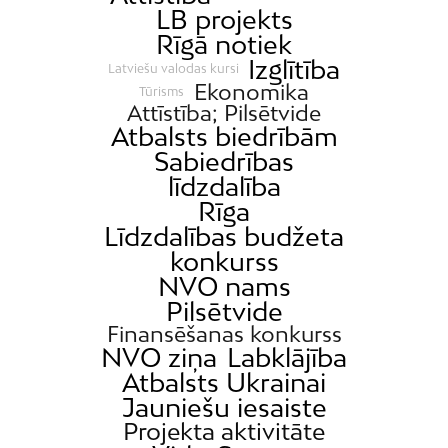
LB projekts
Rīgā notiek
Izglītība
Latviešu valodas kursi
Ekonomika
Tūrisms
Attīstība; Pilsētvide
Atbalsts biedrībām
Sabiedrības
līdzdalība
Rīga
Līdzdalības budžeta
konkurss
NVO nams
Pilsētvide
Finansēšanas konkurss
NVO ziņa
Labklājība
Atbalsts Ukrainai
Jauniešu iesaiste
Projekta aktivitāte