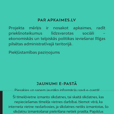
PAR APKAIMES.LV
Projekta mērķis ir nosakot apkaimes, radīt
priekšnoteikumus līdzsvarotas sociāli –
ekonomiskās un telpiskās politikas ieviešanai Rīgas
pilsētas administratīvajā teritorijā.
Piekļūstamības paziņojums
JAUNUMI E-PASTĀ
Piesakies un saņem jaunāko informāciju savā e-pastā!
Šī tīmekļvietne izmanto sīkdatnes, tai skaitā sīkdatnes, kas
nepieciešamas tīmekļa vietnes darbībai. Ņemot vērā, ka
interneta vietne nedarbosies, ja sīkdatnes netiks izmantotas, šo
sīkdatņu izmantošanai piekrišana netiek prasīta. Papildus