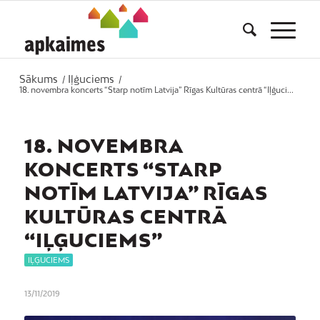
Sākums
Iļģuciems
/
/
18. novembra koncerts “Starp notīm Latvija” Rīgas Kultūras centrā “Iļģuci...
18. NOVEMBRA
KONCERTS “STARP
NOTĪM LATVIJA” RĪGAS
KULTŪRAS CENTRĀ
“IĻĢUCIEMS”
IĻĢUCIEMS
13/11/2019