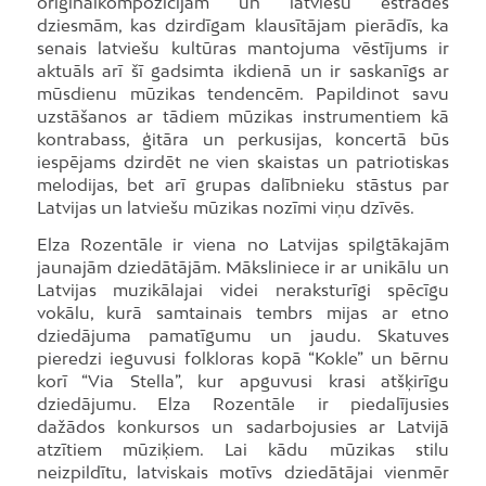
oriģinālkompozīcijām un latviešu estrādes
dziesmām, kas dzirdīgam klausītājam pierādīs, ka
senais latviešu kultūras mantojuma vēstījums ir
aktuāls arī šī gadsimta ikdienā un ir saskanīgs ar
mūsdienu mūzikas tendencēm. Papildinot savu
uzstāšanos ar tādiem mūzikas instrumentiem kā
kontrabass, ģitāra un perkusijas, koncertā būs
iespējams dzirdēt ne vien skaistas un patriotiskas
melodijas, bet arī grupas dalībnieku stāstus par
Latvijas un latviešu mūzikas nozīmi viņu dzīvēs.
Elza Rozentāle ir viena no Latvijas spilgtākajām
jaunajām dziedātājām. Māksliniece ir ar unikālu un
Latvijas muzikālajai videi neraksturīgi spēcīgu
vokālu, kurā samtainais tembrs mijas ar etno
dziedājuma pamatīgumu un jaudu. Skatuves
pieredzi ieguvusi folkloras kopā “Kokle” un bērnu
korī “Via Stella”, kur apguvusi krasi atšķirīgu
dziedājumu. Elza Rozentāle ir piedalījusies
dažādos konkursos un sadarbojusies ar Latvijā
atzītiem mūziķiem. Lai kādu mūzikas stilu
neizpildītu, latviskais motīvs dziedātājai vienmēr