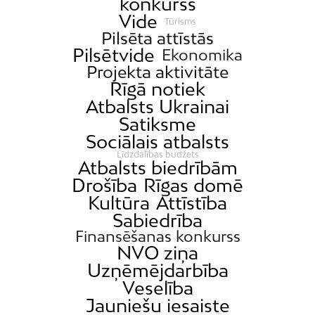
konkurss
Vide
Tūrisms
Pilsēta attīstās
Pilsētvide
Ekonomika
Projekta aktivitāte
Rīgā notiek
Atbalsts Ukrainai
Satiksme
Sociālais atbalsts
Līdzdalības budžets
Atbalsts biedrībām
Drošība
Rīgas domē
Kultūra
Attīstība
Sabiedrība
Finansēšanas konkurss
NVO ziņa
Uzņēmējdarbība
Veselība
Jauniešu iesaiste