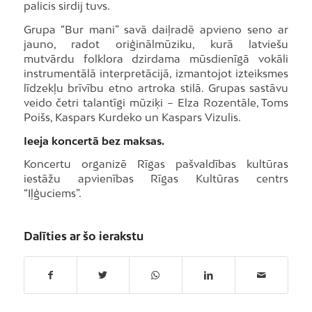
palicis sirdij tuvs.
Grupa “Bur mani” savā daiļradē apvieno seno ar
jauno, radot oriģinālmūziku, kurā latviešu
mutvārdu folklora dzirdama mūsdienīgā vokāli
instrumentālā interpretācijā, izmantojot izteiksmes
līdzekļu brīvību etno artroka stilā. Grupas sastāvu
veido četri talantīgi mūziķi – Elza Rozentāle, Toms
Poišs, Kaspars Kurdeko un Kaspars Vizulis.
Ieeja koncertā bez maksas.
Koncertu organizē Rīgas pašvaldības kultūras
iestāžu apvienības Rīgas Kultūras centrs
“Iļģuciems”.
Dalīties ar šo ierakstu