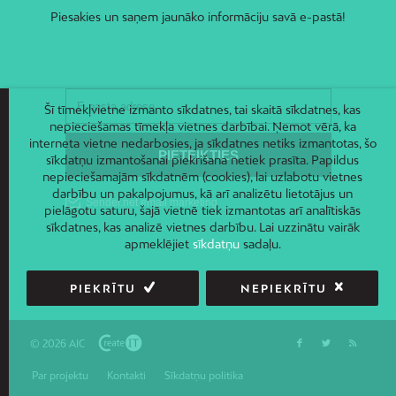
Piesakies un saņem jaunāko informāciju savā e-pastā!
Šī tīmekļvietne izmanto sīkdatnes, tai skaitā sīkdatnes, kas
nepieciešamas tīmekļa vietnes darbībai. Ņemot vērā, ka
interneta vietne nedarbosies, ja sīkdatnes netiks izmantotas, šo
sīkdatņu izmantošanai piekrišana netiek prasīta. Papildus
nepieciešamajām sīkdatnēm (cookies), lai uzlabotu vietnes
darbību un pakalpojumus, kā arī analizētu lietotājus un
pielāgotu saturu, šajā vietnē tiek izmantotas arī analītiskās
sīkdatnes, kas analizē vietnes darbību. Lai uzzinātu vairāk
apmeklējiet
sīkdatņu
sadaļu.
PIEKRĪTU
NEPIEKRĪTU
© 2026 AIC
Par projektu
Kontakti
Sīkdatņu politika