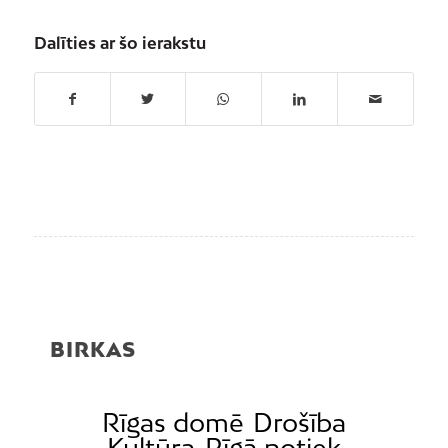
Dalīties ar šo ierakstu
BIRKAS
Rīgas domē
Drošība
Kultūra
Rīgā notiek