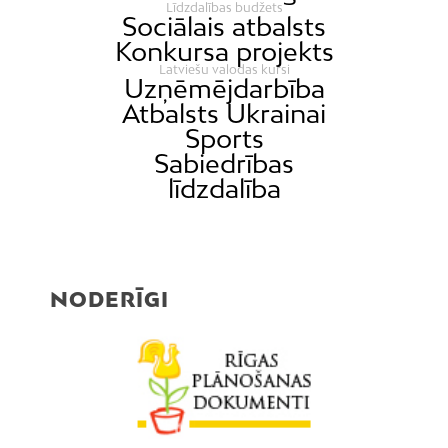
Līdzdalības budžets
Sociālais atbalsts
Konkursa projekts
Latviešu valodas kursi
Uzņēmējdarbība
Atbalsts Ukrainai
Sports
Sabiedrības
līdzdalība
NODERĪGI