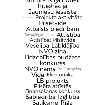
Integrācija
Jauniešu iesaiste
Projekta aktivitāte
Tūrisms
Pilsētvide
Atbalsts biedrībām
Attīstība
Brīvprātīgais darbs
Attīstība; Pilsētvide
Veselība
Labklājība
NVO ziņa
Līdzdalības budžeta
konkurss
NVO nams
RAIC projekts
Vide
Ekonomika
LB projekts
Pilsēta attīstās
Finansēšanas konkurss
Sabiedrība
Izglītība
Satiksme
Rīga