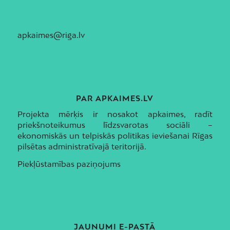
apkaimes@riga.lv
PAR APKAIMES.LV
Projekta mērķis ir nosakot apkaimes, radīt
priekšnoteikumus līdzsvarotas sociāli –
ekonomiskās un telpiskās politikas ieviešanai Rīgas
pilsētas administratīvajā teritorijā.
Piekļūstamības paziņojums
JAUNUMI E-PASTĀ