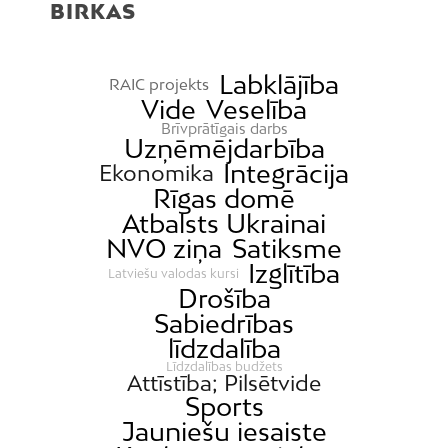
BIRKAS
Labklājība
RAIC projekts
Vide
Veselība
Brīvprātīgais darbs
Uzņēmējdarbība
Integrācija
Ekonomika
Rīgas domē
Atbalsts Ukrainai
NVO ziņa
Satiksme
Izglītība
Latviešu valodas kursi
Drošība
Sabiedrības
līdzdalība
Līdzdalības budžets
Attīstība; Pilsētvide
Sports
Jauniešu iesaiste