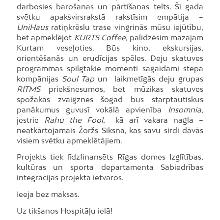
darbosies barošanas un pārtīšanas telts. Šī gada
svētku apakšvirsrakstā rakstīsim empātija –
UniHaus
ratiņkrēslu trase vingrinās mūsu iejūtību,
bet apmeklējot
KURTS Coffee
, palīdzēsim mazajam
Kurtam veseļoties. Būs kino, ekskursijas,
orientēšanās un erudīcijas spēles. Deju skatuves
programmas spilgtākie momenti sagaidāmi stepa
kompānijas
Soul Tap
un laikmetīgās deju grupas
RITMS
priekšnesumos, bet mūzikas skatuves
spožākās zvaigznes šogad būs starptautiskus
panākumus guvusī vokālā apvienība
Insomnia
,
jestrie
Rahu the Fool
, kā arī vakara nagla –
neatkārtojamais Žoržs Siksna, kas savu sirdi dāvās
visiem svētku apmeklētājiem.
Projekts tiek līdzfinansēts Rīgas domes Izglītības,
kultūras un sporta departamenta Sabiedrības
integrācijas projekta ietvaros.
Ieeja bez maksas.
Uz tikšanos Hospitāļu ielā!