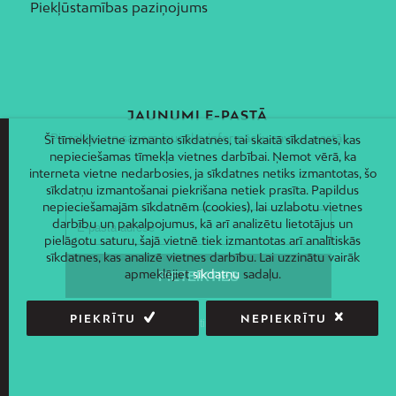
Piekļūstamības paziņojums
JAUNUMI E-PASTĀ
Piesakies un saņem jaunāko informāciju savā e-pastā!
Šī tīmekļvietne izmanto sīkdatnes, tai skaitā sīkdatnes, kas
nepieciešamas tīmekļa vietnes darbībai. Ņemot vērā, ka
interneta vietne nedarbosies, ja sīkdatnes netiks izmantotas, šo
sīkdatņu izmantošanai piekrišana netiek prasīta. Papildus
nepieciešamajām sīkdatnēm (cookies), lai uzlabotu vietnes
darbību un pakalpojumus, kā arī analizētu lietotājus un
pielāgotu saturu, šajā vietnē tiek izmantotas arī analītiskās
sīkdatnes, kas analizē vietnes darbību. Lai uzzinātu vairāk
apmeklējiet
sīkdatņu
sadaļu.
PIEKRĪTU
NEPIEKRĪTU