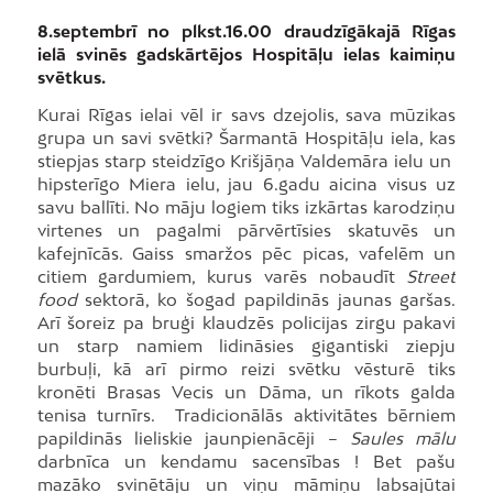
8.septembrī no plkst.16.00 draudzīgākajā Rīgas
ielā svinēs gadskārtējos Hospitāļu ielas kaimiņu
svētkus.
Kurai Rīgas ielai vēl ir savs dzejolis, sava mūzikas
grupa un savi svētki? Šarmantā Hospitāļu iela, kas
stiepjas starp steidzīgo Krišjāņa Valdemāra ielu un
hipsterīgo Miera ielu, jau 6.gadu aicina visus uz
savu ballīti. No māju logiem tiks izkārtas karodziņu
virtenes un pagalmi pārvērtīsies skatuvēs un
kafejnīcās. Gaiss smaržos pēc picas, vafelēm un
citiem gardumiem, kurus varēs nobaudīt
Street
food
sektorā, ko šogad papildinās jaunas garšas.
Arī šoreiz pa bruģi klaudzēs policijas zirgu pakavi
un starp namiem lidināsies gigantiski ziepju
burbuļi, kā arī pirmo reizi svētku vēsturē tiks
kronēti Brasas Vecis un Dāma, un rīkots galda
tenisa turnīrs. Tradicionālās aktivitātes bērniem
papildinās lieliskie jaunpienācēji –
Saules mālu
darbnīca un kendamu sacensības ! Bet pašu
mazāko svinētāju un viņu māmiņu labsajūtai