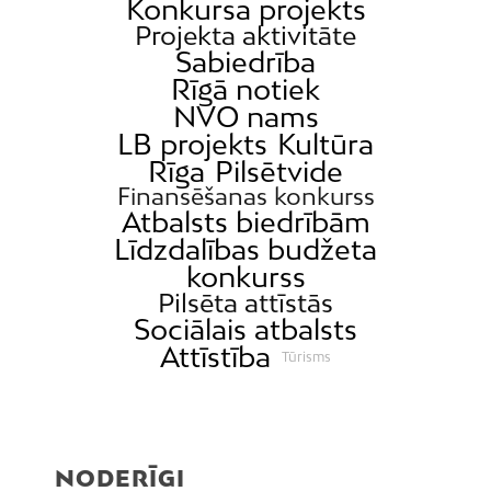
Konkursa projekts
Projekta aktivitāte
Sabiedrība
Rīgā notiek
NVO nams
LB projekts
Kultūra
Rīga
Pilsētvide
Finansēšanas konkurss
Atbalsts biedrībām
Līdzdalības budžeta
konkurss
Pilsēta attīstās
Sociālais atbalsts
Attīstība
Tūrisms
NODERĪGI