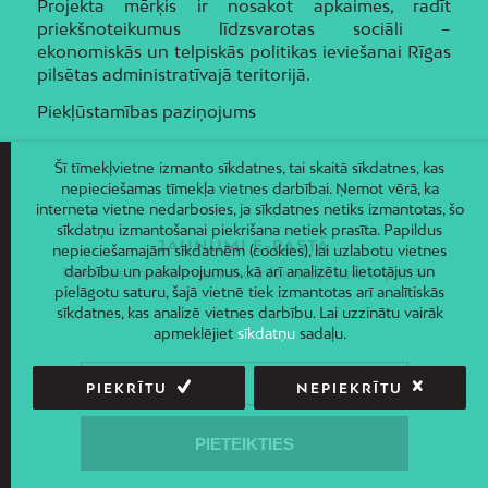
Projekta mērķis ir nosakot apkaimes, radīt
priekšnoteikumus līdzsvarotas sociāli –
ekonomiskās un telpiskās politikas ieviešanai Rīgas
pilsētas administratīvajā teritorijā.
Piekļūstamības paziņojums
Šī tīmekļvietne izmanto sīkdatnes, tai skaitā sīkdatnes, kas
nepieciešamas tīmekļa vietnes darbībai. Ņemot vērā, ka
interneta vietne nedarbosies, ja sīkdatnes netiks izmantotas, šo
sīkdatņu izmantošanai piekrišana netiek prasīta. Papildus
JAUNUMI E-PASTĀ
nepieciešamajām sīkdatnēm (cookies), lai uzlabotu vietnes
darbību un pakalpojumus, kā arī analizētu lietotājus un
Piesakies un saņem jaunāko informāciju savā e-pastā!
pielāgotu saturu, šajā vietnē tiek izmantotas arī analītiskās
sīkdatnes, kas analizē vietnes darbību. Lai uzzinātu vairāk
apmeklējiet
sīkdatņu
sadaļu.
PIEKRĪTU
NEPIEKRĪTU