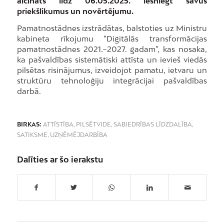
aicināts līdz 06.05.2025. iesniegt savus
priekšlikumus un novērtējumu.
Pamatnostādnes izstrādātas, balstoties uz Ministru
kabineta rīkojumu “Digitālās transformācijas
pamatnostādnes 2021.–2027. gadam”, kas nosaka,
ka pašvaldības sistemātiski attīsta un ievieš viedās
pilsētas risinājumus, izveidojot pamatu, ietvaru un
struktūru tehnoloģiju integrācijai pašvaldības
darbā.
BIRKAS:
ATTĪSTĪBA
,
PILSĒTVIDE
,
SABIEDRĪBAS LĪDZDALĪBA
,
SATIKSME
,
UZŅĒMĒJDARBĪBA
Dalīties ar šo ierakstu