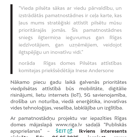
“Vieda pilsēta sākas ar viedu pārvaldību, un
izstrādātās pamatnostādnes ir ceļa karte, kas
ļaus mums stratēģiski attīstīt pilsētu mūsu
prioritārajās jomās. Šīs pamatnostādnes
sniegs ilgtermiņa ieguvumus gan Rīgas
iedzīvotājiem, gan uzņēmējiem, veidojot
ilgtspējīgu un inovatīvu vidi.”
norāda Rīgas domes Pilsētas attīstības
komitejas priekšsēdētāja Inese Andersone
Nākamo piecu gadu laikā galvenās prioritātes
viedpilsētas attīstībā būs mobilitāte, digitālie
risinājumi, lietu internets (IoT), 5G savienojamība,
drošība un noturība, viedā enerģētika, inovatīvas
vides tehnoloģijas, veselība, labklājība un izglītība.
Ar pamatnostādņu projektu var iepazīties Rīgas
domes mājaslapā www.riga.lv sadaļā “Publiskās
apspriešanas” –
ŠEIT
.
Ikviens interesents