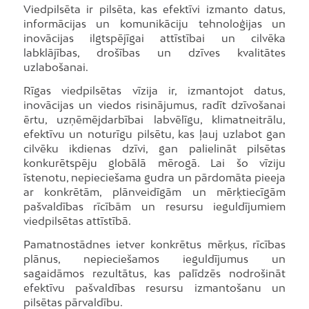
Viedpilsēta ir pilsēta, kas efektīvi izmanto datus,
informācijas un komunikāciju tehnoloģijas un
inovācijas ilgtspējīgai attīstībai un cilvēka
labklājības, drošības un dzīves kvalitātes
uzlabošanai.
Rīgas viedpilsētas vīzija ir, izmantojot datus,
inovācijas un viedos risinājumus, radīt dzīvošanai
ērtu, uzņēmējdarbībai labvēlīgu, klimatneitrālu,
efektīvu un noturīgu pilsētu, kas ļauj uzlabot gan
cilvēku ikdienas dzīvi, gan palielināt pilsētas
konkurētspēju globālā mērogā. Lai šo vīziju
īstenotu, nepieciešama gudra un pārdomāta pieeja
ar konkrētām, plānveidīgām un mērķtiecīgām
pašvaldības rīcībām un resursu ieguldījumiem
viedpilsētas attīstībā.
Pamatnostādnes ietver konkrētus mērķus, rīcības
plānus, nepieciešamos ieguldījumus un
sagaidāmos rezultātus, kas palīdzēs nodrošināt
efektīvu pašvaldības resursu izmantošanu un
pilsētas pārvaldību.