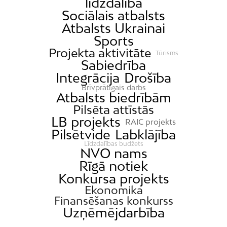
līdzdalība
Sociālais atbalsts
Atbalsts Ukrainai
Sports
Projekta aktivitāte
Tūrisms
Sabiedrība
Integrācija
Drošība
Brīvprātīgais darbs
Atbalsts biedrībām
Pilsēta attīstās
LB projekts
RAIC projekts
Pilsētvide
Labklājība
Līdzdalības budžets
NVO nams
Rīgā notiek
Konkursa projekts
Ekonomika
Finansēšanas konkurss
Uzņēmējdarbība