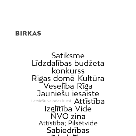
BIRKAS
Satiksme
Līdzdalības budžeta
konkurss
Rīgas domē
Kultūra
Veselība
Rīga
Jauniešu iesaiste
Attīstība
Latviešu valodas kursi
Izglītība
Vide
NVO ziņa
Attīstība; Pilsētvide
Sabiedrības