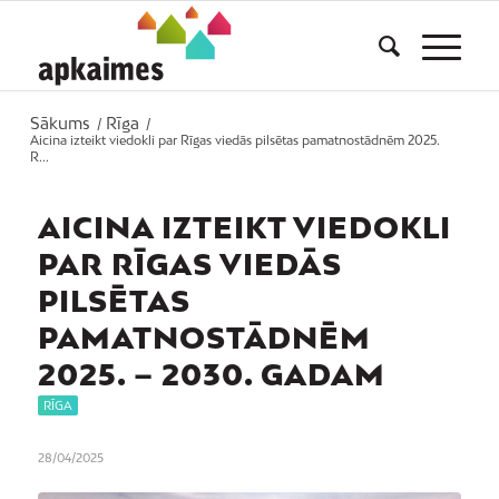
Sākums
Rīga
/
/
Aicina izteikt viedokli par Rīgas viedās pilsētas pamatnostādnēm 2025.
R...
AICINA IZTEIKT VIEDOKLI
PAR RĪGAS VIEDĀS
PILSĒTAS
PAMATNOSTĀDNĒM
2025. – 2030. GADAM
RĪGA
28/04/2025