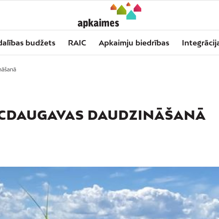
dalības budžets
RAIC
Apkaimju biedrības
Integrācij
ināšanā
VECDAUGAVAS DAUDZINĀŠANĀ