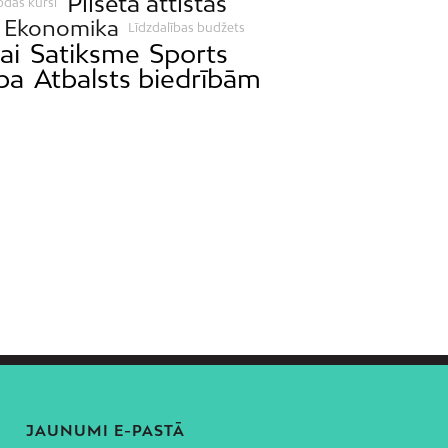
Pilsēta attīstās
odas kursi
Ekonomika
Līdzdalības budžets
ai
Satiksme
Sports
ba
Atbalsts biedrībām
JAUNUMI E-PASTĀ