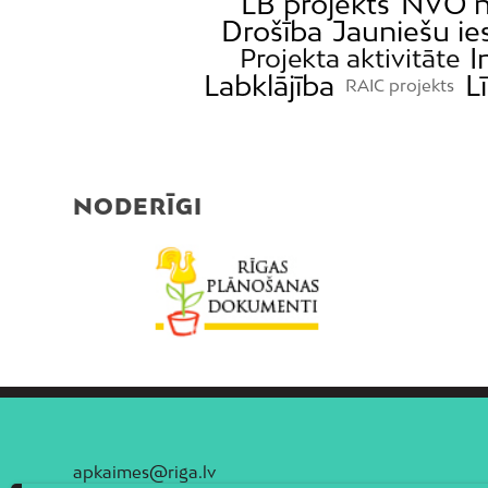
LB projekts
NVO 
Drošība
Jauniešu ie
I
Projekta aktivitāte
Labklājība
L
RAIC projekts
NODERĪGI
apkaimes@riga.lv