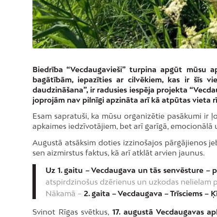
Biedrība “Vecdaugavieši” turpina apgūt mūsu apk
bagātībām, iepazīties ar cilvēkiem, kas ir šīs 
daudzināšana”, ir radusies iespēja projekta “Vecd
joprojām nav pilnīgi apzināta arī kā atpūtas vieta r
Esam sapratuši, ka mūsu organizētie pasākumi ir ļo
apkaimes iedzīvotājiem, bet arī garīgā, emocionālā u
Augustā atsāksim doties izzinošajos pārgājienos j
sen aizmirstus faktus, kā arī atklāt arvien jaunus.
Uz 1. gaitu – Vecdaugava un tās senvēsture – pu
atspirdzinošus dzērienus un uzkodas nelielam 
Nākamā –
2. gaita – Vecdaugava – Trīsciems – 
Svinot Rīgas svētkus,
17. augustā Vecdaugavas apk