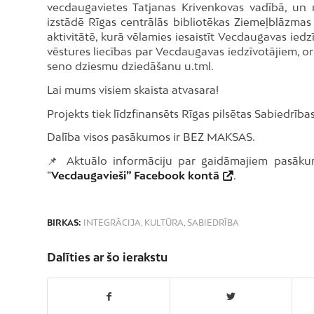
vecdaugavietes Tatjanas Krivenkovas vadībā, un
izstādē Rīgas centrālās bibliotēkas Ziemeļblāzmas 
aktivitātē, kurā vēlamies iesaistīt Vecdaugavas ied
vēstures liecības par Vecdaugavas iedzīvotājiem, or
seno dziesmu dziedāšanu u.tml.
Lai mums visiem skaista atvasara!
Projekts tiek līdzfinansēts Rīgas pilsētas Sabiedrīb
Dalība visos pasākumos ir BEZ MAKSAS.
📌 Aktuālo informāciju par gaidāmajiem pasākum
“
Vecdaugavieši” Facebook kontā
.
BIRKAS:
INTEGRĀCIJA
,
KULTŪRA
,
SABIEDRĪBA
Dalīties ar šo ierakstu