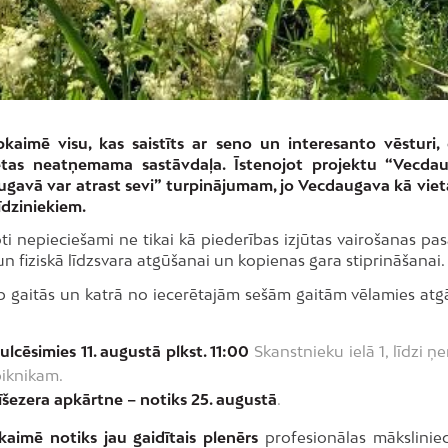
aimē visu, kas saistīts ar seno un interesanto vēsturi,
vietas neatņemama sastāvdaļa. Īstenojot projektu “Vecda
augavā var atrast sevi” turpinājumam, jo Vecdaugava kā viet
īdziniekiem.
ti nepieciešami ne tikai kā piederības izjūtas vairošanas pa
n fiziskā līdzsvara atgūšanai un kopienas gara stiprināšanai.
eb gaitās un katrā no iecerētajām sešām gaitām vēlamies atg
lcēsimies 11. augustā plkst. 11:00
Skanstnieku ielā 1, līdzi ņ
piknikam.
Ķīšezera apkārtne – notiks 25. augustā
.
aimē notiks jau gaidītais plenērs
profesionālas mākslinie