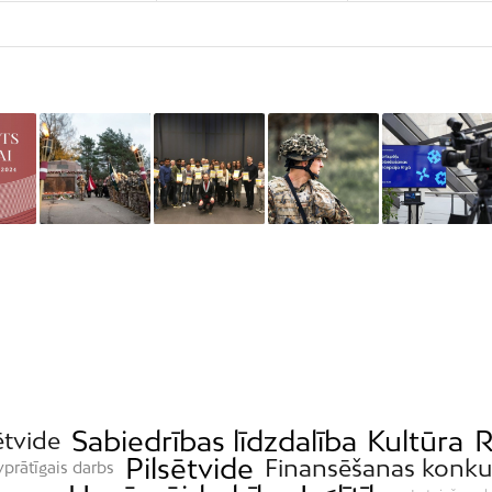
Sabiedrības līdzdalība
Kultūra
R
ētvide
Pilsētvide
Finansēšanas konku
vprātīgais darbs