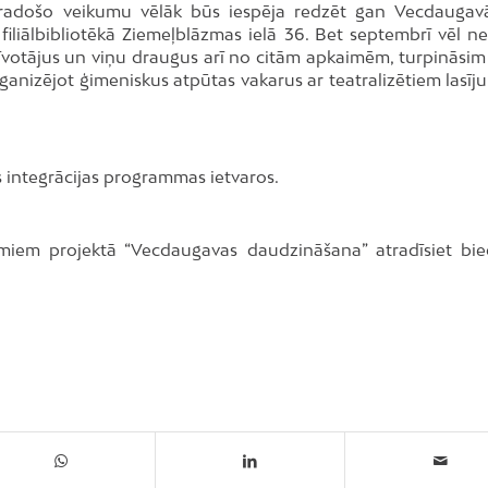
 radošo veikumu vēlāk būs iespēja redzēt gan Vecdaugav
filiālbibliotēkā Ziemeļblāzmas ielā 36. Bet septembrī vēl ne
zīvotājus un viņu draugus arī no citām apkaimēm, turpināsim 
ganizējot ģimeniskus atpūtas vakarus ar teatralizētiem lasīj
as integrācijas programmas ietvaros.
iem projektā “Vecdaugavas daudzināšana” atradīsiet bie