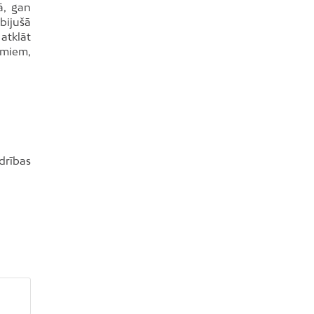
ā, gan
bijušā
atklāt
umiem,
drības