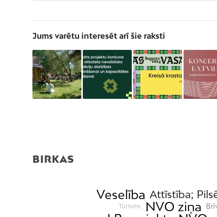
Jums varētu interesēt arī šie raksti
BIRKAS
Veselība
Attīstība; Pils
NVO ziņa
Brī
Tūrisms