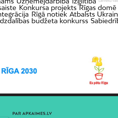
nams
Uzņēmējdarbība
Izglītība
Latviešu val
saiste
Konkursa projekts
Rīgas domē
ntegrācija
Rīgā notiek
Atbalsts Ukrain
īdzdalības budžeta konkurss
Sabiedrī
PAR APKAIMES.LV