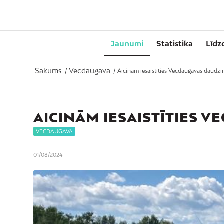
Jaunumi
Statistika
Līdz
Sākums
Vecdaugava
/
/
Aicinām iesaistīties Vecdaugavas daudz
AICINĀM IESAISTĪTIES 
VECDAUGAVA
01/08/2024