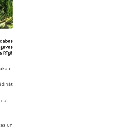
 dabas
ugavas
a Rīgā
sākumi
ādināt
emot
ces un