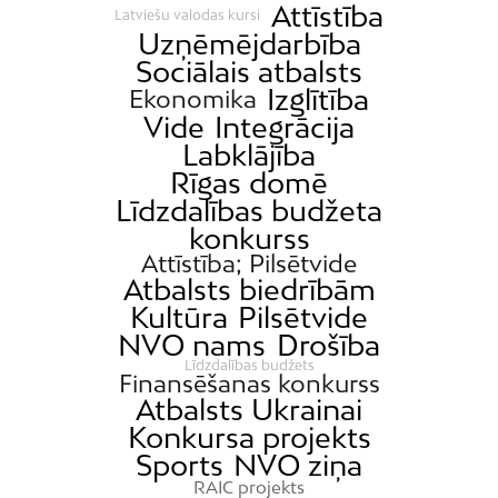
Attīstība
Latviešu valodas kursi
Uzņēmējdarbība
Sociālais atbalsts
Izglītība
Ekonomika
Vide
Integrācija
Labklājība
Rīgas domē
Līdzdalības budžeta
konkurss
Attīstība; Pilsētvide
Atbalsts biedrībām
Kultūra
Pilsētvide
NVO nams
Drošība
Līdzdalības budžets
Finansēšanas konkurss
Atbalsts Ukrainai
Konkursa projekts
Sports
NVO ziņa
RAIC projekts