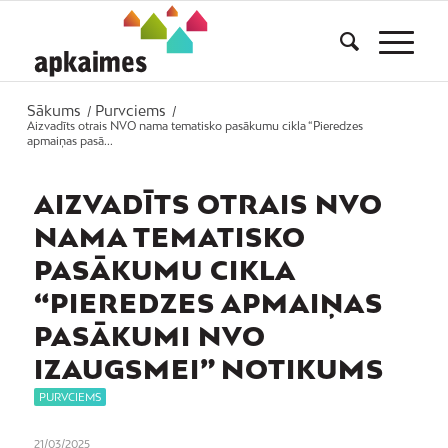
Sākums
Purvciems
/
/
Aizvadīts otrais NVO nama tematisko pasākumu cikla “Pieredzes
apmaiņas pasā...
AIZVADĪTS OTRAIS NVO
NAMA TEMATISKO
PASĀKUMU CIKLA
“PIEREDZES APMAIŅAS
PASĀKUMI NVO
IZAUGSMEI” NOTIKUMS
PURVCIEMS
21/03/2025