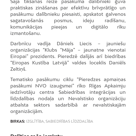
Šajā tikšanās reizē pasākuma dalībnieki guva
praktiskas zināšanas par efektīvu brīvprātīgo un
pasākumu dalībnieku piesaisti, apskatot galvenos
sagatavošanās posmus, ideju radīšanu,
komunikācijas pieejas un digitālo rīku
izmantošanu.
Darbnīcu vadīja Dāniels Liecis – jauniešu
organizācijas “Klubs “Māja” – jaunatne vienotai
Eiropai” prezidents. Pieredzē dalījās arī biedrības
“Eiropas Kustība Latvijā” valdes loceklis Daniēls
Zeltiņš.
Tematisko pasākumu ciklu “Pieredzes apmaiņas
pasākumi NVO izaugsmei” rīko Rīgas Apkaimju
iedzīvotāju centra Sabiedrības integrācijas un
līdzdalības nodaļa un Nevalstisko organizāciju
atbalsta sektors sadarbībā ar nevalstiskajām
organizācijām.
BIRKAS:
IZGLĪTĪBA
,
SABIEDRĪBAS LĪDZDALĪBA