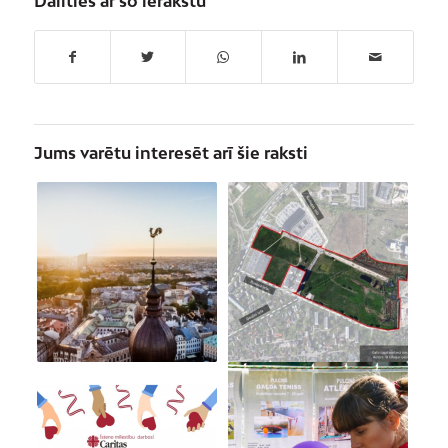
Dalīties ar šo ierakstu
Jums varētu interesēt arī šie raksti