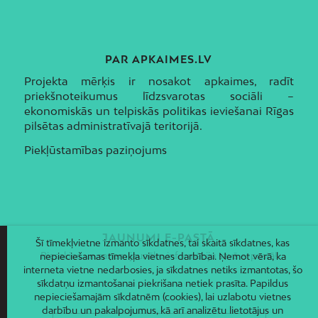
PAR APKAIMES.LV
Projekta mērķis ir nosakot apkaimes, radīt
priekšnoteikumus līdzsvarotas sociāli –
ekonomiskās un telpiskās politikas ieviešanai Rīgas
pilsētas administratīvajā teritorijā.
Piekļūstamības paziņojums
JAUNUMI E-PASTĀ
Šī tīmekļvietne izmanto sīkdatnes, tai skaitā sīkdatnes, kas
Piesakies un saņem jaunāko informāciju savā e-pastā!
nepieciešamas tīmekļa vietnes darbībai. Ņemot vērā, ka
interneta vietne nedarbosies, ja sīkdatnes netiks izmantotas, šo
sīkdatņu izmantošanai piekrišana netiek prasīta. Papildus
nepieciešamajām sīkdatnēm (cookies), lai uzlabotu vietnes
darbību un pakalpojumus, kā arī analizētu lietotājus un