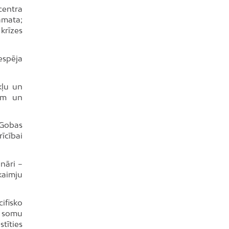
centra
āmata;
krīzes
espēja
kļu un
iem un
 Gobas
īcībai
nāri –
kaimju
ifisko
h somu
tīties