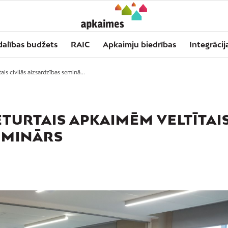
dalības budžets
RAIC
Apkaimju biedrības
Integrācij
ais civilās aizsardzības seminā...
ETURTAIS APKAIMĒM VELTĪTAI
SEMINĀRS