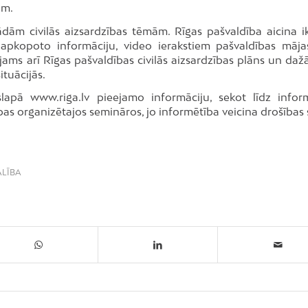
ām.
dām civilās aizsardzības tēmām. Rīgas pašvaldība aicina i
ā apkopoto informāciju, video ierakstiem pašvaldības māja
ejams arī Rīgas pašvaldības civilās aizsardzības plāns un dažā
ituācijās.
aslapā www.riga.lv pieejamo informāciju, sekot līdz inform
ības organizētajos semināros, jo informētība veicina drošības
ALĪBA