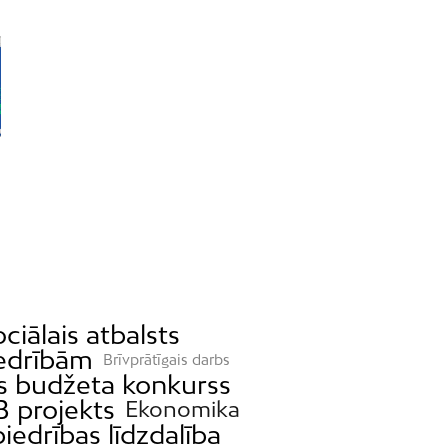
ciālais atbalsts
iedrībām
Brīvprātīgais darbs
as budžeta konkurss
B projekts
Ekonomika
iedrības līdzdalība