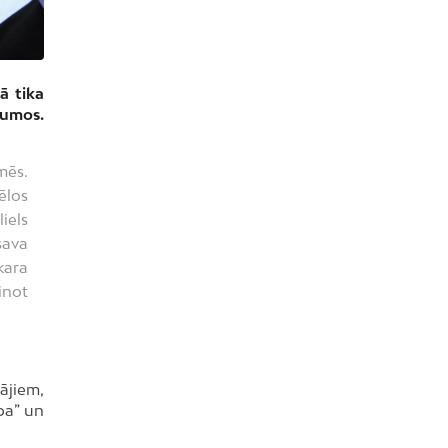
ā tika
jumos.
mēs.
ēlos
iels
sava
kara
inot
ājiem,
ba” un