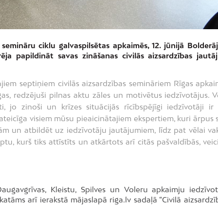
semināru ciklu galvaspilsētas apkaimēs, 12. jūnijā Bolderāj
rēja papildināt savas zināšanas civilās aizsardzības jautā
jiem septiņiem civilās aizsardzības semināriem Rīgas apkai
as, redzējuši pilnas aktu zāles un motivētus iedzīvotājus. V
, jo zinoši un krīzes situācijās rīcībspējīgi iedzīvotāji ir l
ateicīga visiem mūsu pieaicinātajiem ekspertiem, kuri ārpus 
nām un atbildēt uz iedzīvotāju jautājumiem, līdz pat vēlai va
, kurš tiks attīstīts un atkārtots arī citās pašvaldībās, veic
augavgrīvas, Kleistu, Spilves un Voleru apkaimju iedzīvot
tāms arī ierakstā mājaslapā riga.lv sadaļā “Civilā aizsardzī