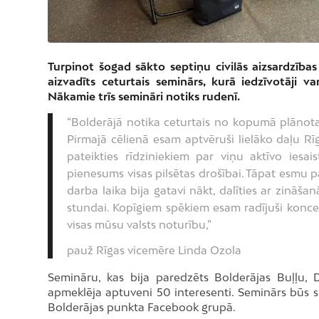
Turpinot šogad sākto septiņu civilās aizsardzības 
aizvadīts ceturtais seminārs, kurā iedzīvotāji va
Nākamie trīs semināri notiks rudenī.
“Bolderājā notika ceturtais no kopumā plānota
Pirmajā cēlienā esam aptvēruši lielāko daļu Rīg
pateikties rīdziniekiem par viņu aktīvo iesaisti
pienesums visas pilsētas drošībai. Tāpat esmu p
darba laika bija gatavi nākt, dalīties ar zināša
stundai. Kopīgiem spēkiem esam radījuši konceptu
visas mūsu valsts noturību,”
pauž Rīgas vicemēre Linda Ozola
Semināru, kas bija paredzēts Bolderājas Buļļu, D
apmeklēja aptuveni 50 interesenti. Seminārs būs ska
Bolderājas punkta Facebook grupā.