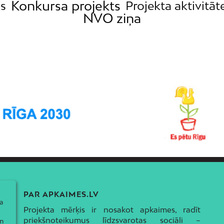
Konkursa projekts
ās
Projekta aktivitāt
NVO ziņa
PAR APKAIMES.LV
a
Projekta mērķis ir nosakot apkaimes, radīt
priekšnoteikumus līdzsvarotas sociāli –
ām