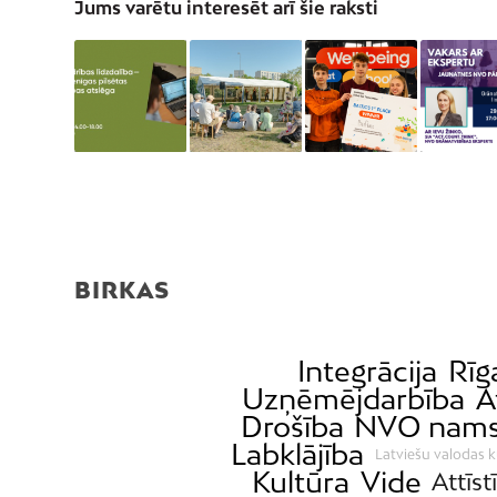
Jums varētu interesēt arī šie raksti
BIRKAS
Integrācija
Rīg
Uzņēmējdarbība
A
Drošība
NVO nam
Labklājība
Latviešu valodas k
Kultūra
Vide
Attīst