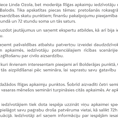
iece Linda Ozola, bet moderēja Rīgas apkaimju iedzīvotāju 
Balodis. Tika apskatītas piecas tēmas: pretošanās rokasgr
zsardzības skatu punktiem; finanšu pakalpojumu pieejamība 
X stundā un 72 stundu soma un tās saturs.
 uzdot jautājumus un saņemt ekspertu atbildes, kā arī bija i
u.
 saņemt pašvaldības atbalstu patvertņu izveidei daudzdzīvo
m apkaimēs, iedzīvotāju potenciālajiem rīcības scenārij
izglītošanu par civilo aizsardzību.
, kuri ikvienam interesentam pieejami arī Bolderājas punktā,
tās aizpildīšanai pēc semināra, lai saprastu savu gatavību r
ažādos Rīgas apkaimju punktos. Šobrīd aizvadīti četri semi
 vasaras mēnešos semināri turpināsies citās apkaimēs. Ar ap
 iedzīvotājiem tiek dota iespēja uzzināt viņu apkaimei spec
ā pielāgot savu pagrabu droša patvēruma vietai, kā salikt 72
ācijā. Iedzīvotāji arī saņem informāciju par iespējām iesais