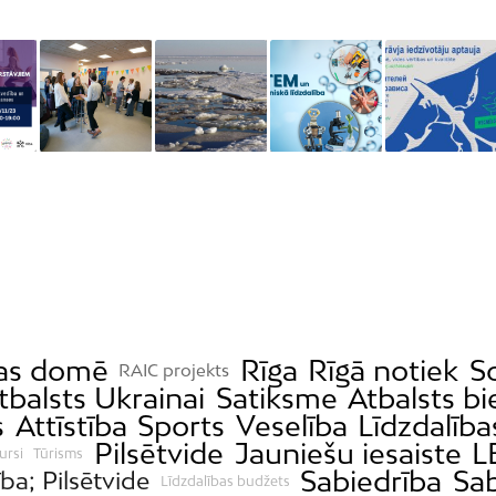
as domē
Rīga
Rīgā notiek
So
RAIC projekts
tbalsts Ukrainai
Satiksme
Atbalsts b
s
Attīstība
Sports
Veselība
Līdzdalīb
Pilsētvide
Jauniešu iesaiste
L
ursi
Tūrisms
Sabiedrība
Sab
ība; Pilsētvide
Līdzdalības budžets