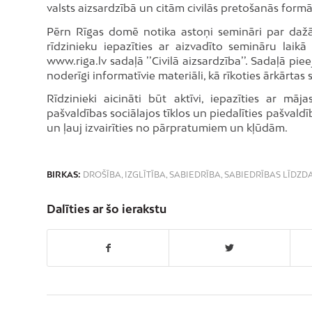
valsts aizsardzībā un citām civilās pretošanās form
Pērn Rīgas domē notika astoņi semināri par dažā
rīdzinieku iepazīties ar aizvadīto semināru laik
www.riga.lv sadaļā ’’Civilā aizsardzība’’. Sadaļā pie
noderīgi informatīvie materiāli, kā rīkoties ārkārtas s
Rīdzinieki aicināti būt aktīvi, iepazīties ar māj
pašvaldības sociālajos tīklos un piedalīties pašvald
un ļauj izvairīties no pārpratumiem un kļūdām.
BIRKAS:
DROŠĪBA
,
IZGLĪTĪBA
,
SABIEDRĪBA
,
SABIEDRĪBAS LĪDZD
Dalīties ar šo ierakstu