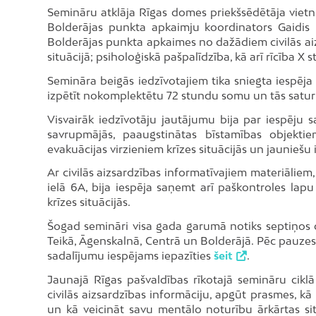
Semināru atklāja Rīgas domes priekšsēdētāja vietn
Bolderājas punkta apkaimju koordinators Gaidis 
Bolderājas punkta apkaimes no dažādiem civilās ai
situācijā; psiholoģiskā pašpalīdzība, kā arī rīcība 
Semināra beigās iedzīvotajiem tika sniegta iespēja
izpētīt nokomplektētu 72 stundu somu un tās satur
Visvairāk iedzīvotāju jautājumu bija par iespēju
savrupmājās, paaugstinātas bīstamības objektie
evakuācijas virzieniem krīzes situācijās un jauniešu 
Ar civilās aizsardzības informatīvajiem materiāliem
ielā 6A, bija iespēja saņemt arī paškontroles lapu 
krīzes situācijās.
Šogad semināri visa gada garumā notiks septiņos d
Teikā, Āgenskalnā, Centrā un Bolderājā. Pēc pauzes
sadalījumu iespējams iepazīties
šeit
.
Jaunajā Rīgas pašvaldības rīkotajā semināru ciklā
civilās aizsardzības informāciju, apgūt prasmes, k
un kā veicināt savu mentālo noturību ārkārtas situ