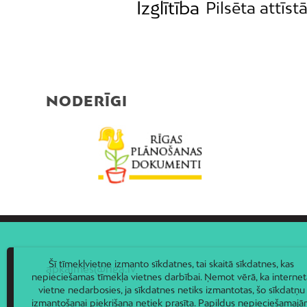
Izglītība
Pilsēta attīst
NODERĪGI
Šī tīmekļvietne izmanto sīkdatnes, tai skaitā sīkdatnes, kas
apkaimes@riga.lv
nepieciešamas tīmekļa vietnes darbībai. Ņemot vērā, ka internet
vietne nedarbosies, ja sīkdatnes netiks izmantotas, šo sīkdatņu
izmantošanai piekrišana netiek prasīta. Papildus nepieciešamaj