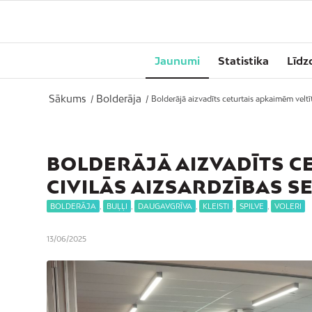
Jaunumi
Statistika
Līdz
Sākums
Bolderāja
/
/
Bolderājā aizvadīts ceturtais apkaimēm veltīt
BOLDERĀJĀ AIZVADĪTS C
CIVILĀS AIZSARDZĪBAS 
BOLDERĀJA
,
BUĻĻI
,
DAUGAVGRĪVA
,
KLEISTI
,
SPILVE
,
VOLERI
13/06/2025