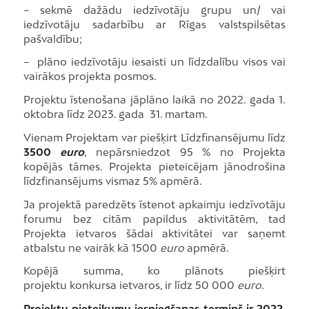
– sekmē dažādu iedzīvotāju grupu un/ vai
iedzīvotāju sadarbību ar Rīgas valstspilsētas
pašvaldību;
– plāno iedzīvotāju iesaisti un līdzdalību visos vai
vairākos projekta posmos.
Projektu īstenošana jāplāno laikā no 2022. gada 1.
oktobra līdz 2023. gada 31. martam.
Vienam Projektam var piešķirt Līdzfinansējumu līdz
3500
euro
, nepārsniedzot 95 % no Projekta
kopējās tāmes. Projekta pieteicējam jānodrošina
līdzfinansējums vismaz 5% apmērā.
Ja projektā paredzēts īstenot apkaimju iedzīvotāju
forumu bez citām papildus aktivitātēm, tad
Projekta ietvaros šādai aktivitātei var saņemt
atbalstu ne vairāk kā 1500
euro
apmērā.
Kopējā summa, ko plānots piešķirt
projektu konkursa ietvaros, ir līdz 50 000
euro.
Projektu pieteikumu iesniegšanas termiņš ir 2022.