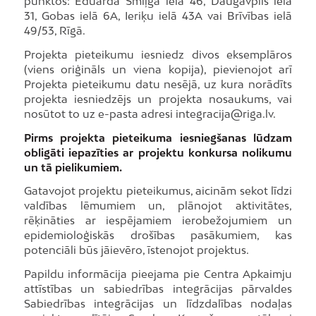
punktos: Eduarda Smiļģa ielā 46, Daugavpils ielā
31, Gobas ielā 6A, Ieriķu ielā 43A vai Brīvības ielā
49/53, Rīgā.
Projekta pieteikumu iesniedz divos eksemplāros
(viens oriģināls un viena kopija), pievienojot arī
Projekta pieteikumu datu nesējā, uz kura norādīts
projekta iesniedzējs un projekta nosaukums, vai
nosūtot to uz e-pasta adresi integracija@riga.lv.
Pirms projekta pieteikuma iesniegšanas lūdzam
obligāti iepazīties ar projektu konkursa nolikumu
un tā pielikumiem.
Gatavojot projektu pieteikumus, aicinām sekot līdzi
valdības lēmumiem un, plānojot aktivitātes,
rēķināties ar iespējamiem ierobežojumiem un
epidemioloģiskās drošības pasākumiem, kas
potenciāli būs jāievēro, īstenojot projektus.
Papildu informācija pieejama pie Centra Apkaimju
attīstības un sabiedrības integrācijas pārvaldes
Sabiedrības integrācijas un līdzdalības nodaļas