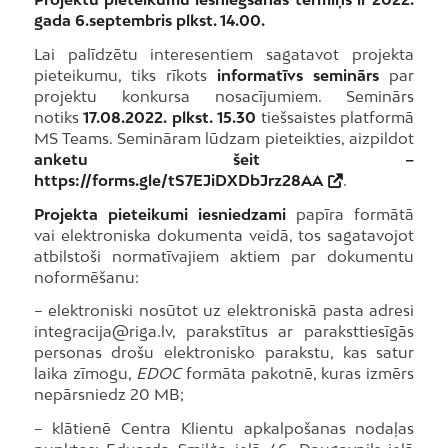
gada 6.septembris plkst. 14.00.
Lai palīdzētu interesentiem sagatavot projekta
pieteikumu, tiks rīkots
informatīvs seminārs
par
projektu konkursa nosacījumiem. Seminārs
notiks
17.08.2022.
plkst. 15.30
tiešsaistes platformā
MS Teams. Semināram lūdzam pieteikties, aizpildot
anketu šeit –
https://forms.gle/tS7EJiDXDbJrz28AA
.
Projekta pieteikumi iesniedzami
papīra formātā
vai elektroniska dokumenta veidā, tos sagatavojot
atbilstoši normatīvajiem aktiem par dokumentu
noformēšanu:
– elektroniski nosūtot uz elektroniskā pasta adresi
integracija@riga.lv, parakstītus ar paraksttiesīgās
personas drošu elektronisko parakstu, kas satur
laika zīmogu,
EDOC
formāta pakotnē, kuras izmērs
nepārsniedz 20 MB;
– klātienē Centra Klientu apkalpošanas nodaļas