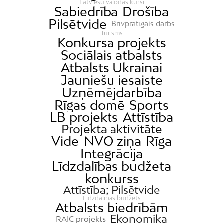
Latviešu valodas kursi
Sabiedrība
Drošība
Pilsētvide
Brīvprātīgais darbs
Tūrisms
Konkursa projekts
Sociālais atbalsts
Atbalsts Ukrainai
Jauniešu iesaiste
Uzņēmējdarbība
Rīgas domē
Sports
LB projekts
Attīstība
Projekta aktivitāte
Vide
NVO ziņa
Rīga
Integrācija
Līdzdalības budžeta
konkurss
Attīstība; Pilsētvide
Līdzdalības budžets
Atbalsts biedrībām
Ekonomika
RAIC projekts