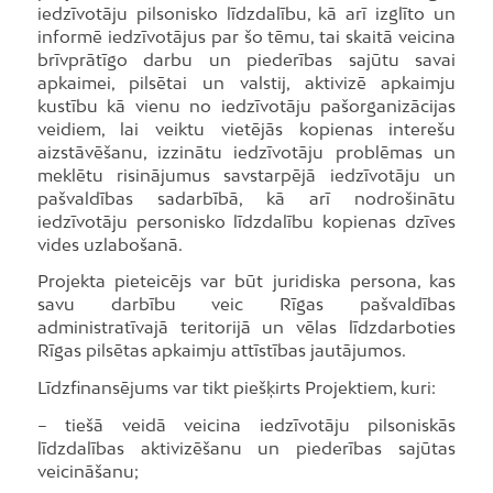
iedzīvotāju pilsonisko līdzdalību, kā arī izglīto un
informē iedzīvotājus par šo tēmu, tai skaitā veicina
brīvprātīgo darbu un piederības sajūtu savai
apkaimei, pilsētai un valstij, aktivizē apkaimju
kustību kā vienu no iedzīvotāju pašorganizācijas
veidiem, lai veiktu vietējās kopienas interešu
aizstāvēšanu, izzinātu iedzīvotāju problēmas un
meklētu risinājumus savstarpējā iedzīvotāju un
pašvaldības sadarbībā, kā arī nodrošinātu
iedzīvotāju personisko līdzdalību kopienas dzīves
vides uzlabošanā.
Projekta pieteicējs var būt juridiska persona, kas
savu darbību veic Rīgas pašvaldības
administratīvajā teritorijā un vēlas līdzdarboties
Rīgas pilsētas apkaimju attīstības jautājumos.
Līdzfinansējums var tikt piešķirts Projektiem, kuri:
– tiešā veidā veicina iedzīvotāju pilsoniskās
līdzdalības aktivizēšanu un piederības sajūtas
veicināšanu;