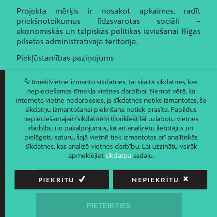
Projekta mērķis ir nosakot apkaimes, radīt
priekšnoteikumus līdzsvarotas sociāli –
ekonomiskās un telpiskās politikas ieviešanai Rīgas
pilsētas administratīvajā teritorijā.
Piekļūstamības paziņojums
Šī tīmekļvietne izmanto sīkdatnes, tai skaitā sīkdatnes, kas
nepieciešamas tīmekļa vietnes darbībai. Ņemot vērā, ka
interneta vietne nedarbosies, ja sīkdatnes netiks izmantotas, šo
sīkdatņu izmantošanai piekrišana netiek prasīta. Papildus
JAUNUMI E-PASTĀ
nepieciešamajām sīkdatnēm (cookies), lai uzlabotu vietnes
darbību un pakalpojumus, kā arī analizētu lietotājus un
Piesakies un saņem jaunāko informāciju savā e-pastā!
pielāgotu saturu, šajā vietnē tiek izmantotas arī analītiskās
sīkdatnes, kas analizē vietnes darbību. Lai uzzinātu vairāk
apmeklējiet
sīkdatņu
sadaļu.
PIEKRĪTU
NEPIEKRĪTU