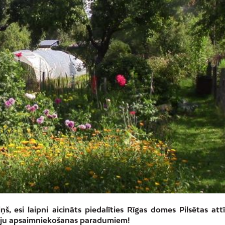
š, esi laipni aicināts piedalīties Rīgas domes Pilsētas attī
lāju apsaimniekošanas paradumiem!