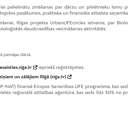
 lai palielinātu zināšanas par dārzu un pilsētnieku lomu pi
ītojošos pasākumos, praktiska un finansiāla atbalsta saņemš
šanai, Rīgas projekta UrbanLIFEcircles ietvaros, par Biolo
ioloģiskās daudzveidības veicināšanas aktivitātēs:
vā piemājas dārzā.
saisties.riga.lv
iepriekš reģistrējoties.
iņiem un zālājiem Rīgā (riga.lv)
AP-NAT) finansē Eiropas Savienības LIFE programma, kas se
lsts reģionālā attīstības aģentūra, kas sedz līdz 30% no pr