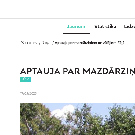
Jaunumi
Statistika
Līdz
Sākums
Rīga
/
/
Aptauja par mazdārziņiem un zālājiem Rīgā
APTAUJA PAR MAZDĀRZIŅ
RĪGA
17/05/2023