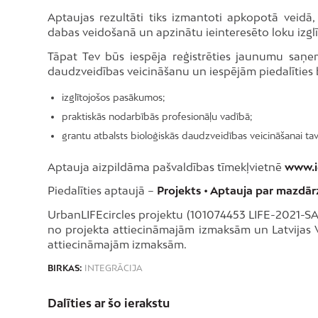
Aptaujas rezultāti tiks izmantoti apkopotā veidā,
dabas veidošanā un apzinātu ieinteresēto loku izgl
Tāpat Tev būs iespēja reģistrēties jaunumu saņem
daudzveidības veicināšanu un iespējām piedalīties b
izglītojošos pasākumos;
praktiskās nodarbībās profesionāļu vadībā;
grantu atbalsts bioloģiskās daudzveidības veicināšanai ta
Aptauja aizpildāma pašvaldības tīmekļvietnē
www.ie
Piedalīties aptaujā –
Projekts • Aptauja par mazdārz
UrbanLIFEcircles projektu (101074453 LIFE-2021-S
no projekta attiecināmajām izmaksām un Latvijas Va
attiecināmajām izmaksām.
BIRKAS:
INTEGRĀCIJA
Dalīties ar šo ierakstu