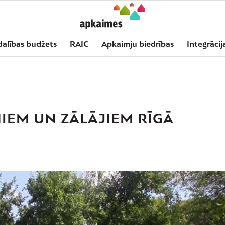
dalības budžets
RAIC
Apkaimju biedrības
Integrācij
IEM UN ZĀLĀJIEM RĪGĀ