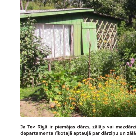
Ja Tev Rīgā ir piemājas dārzs, zālājs vai mazdārziņ
departamenta rīkotajā aptaujā par dārziņu un zā