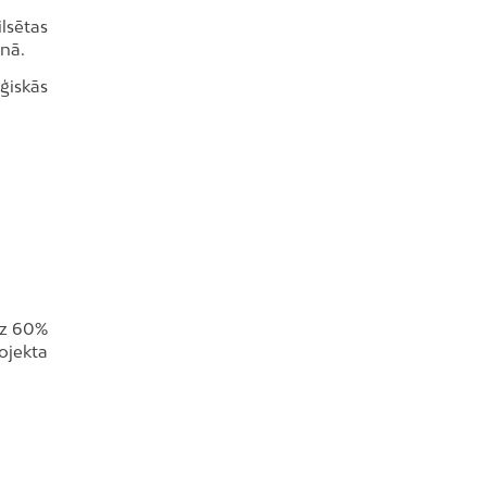
lsētas
anā.
ģiskās
dz 60%
ojekta