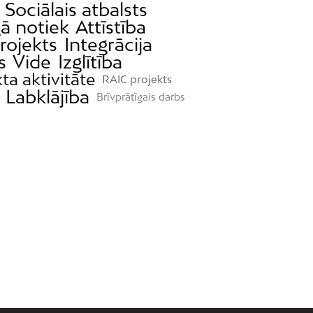
Sociālais atbalsts
ā notiek
Attīstība
rojekts
Integrācija
s
Vide
Izglītība
ta aktivitāte
RAIC projekts
Labklājība
Brīvprātīgais darbs