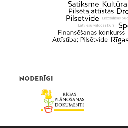
Satiksme
Kultūra
Dro
Pilsēta attīstās
Pilsētvide
Līdzdalības bu
Sp
Latviešu valodas kursi
Finansēšanas konkurss
Rīga
Attīstība; Pilsētvide
NODERĪGI