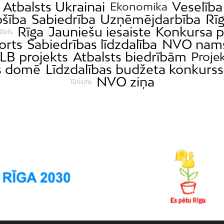
Atbalsts Ukrainai
Veselība
Ekonomika
šība
Sabiedrība
Uzņēmējdarbība
Rīg
Rīga
Jauniešu iesaiste
Konkursa p
džets
orts
Sabiedrības līdzdalība
NVO nam
LB projekts
Atbalsts biedrībām
Projek
s domē
Līdzdalības budžeta konkurss
NVO ziņa
Tūrisms