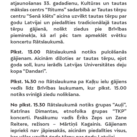
atjaunošanas 33. gadadienu, Kultūras un tautas
mākslas centrs “Ritums” sadarbībā ar Tautas tērpu
centru “Senā klēts” aicina uzvilkt tautas tērpu par
godu Latvijai un piedalīties tradicionālajā tautas
tērpu gājienā, nolikt ziedus pie Brīvības
pieminekļa, kā arī pēc tam apmeklēt svētku
koncertu Rātslaukumā.
Plkst. 13.00
Rātslaukumā notiks pulcēšanās
gājienam. Aicinām dižoties ar tautas tērpu, ejot
goda solī, kuru ierādīs Latvijas Universitātes deju
kopa “Dandari”.
Plkst. 14.30
no Rātslaukuma pa Kaļķu ielu gājiens
vedīs līdz Brīvības laukumam, kur plkst. 15.00
notiks svinīgā ziedu nolikšana.
No plkst. 15.30
Rātslaukumā notiks grupas “Auļi”,
Katrīnas Dimantas, etnofolka grupas “TKP”
koncerti. Pasākumu vadīs Ēriks Zeps un Zane
Reitere, režisors – Mārtiņš Kagainis. Gājienam
iepriekš nav jāpiesakās, aicinām piedalīties visus,
kas vēlas uzvilkt goda tērpu par godu Latvijai.