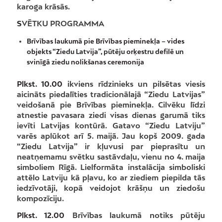
karoga krāsās.
S
VĒTKU PROGRAMMA
Brīvības laukumā pie Brīvības pieminekļa – vides
objekts “Ziedu Latvija”, pūtēju orķestru defilē un
svinīgā ziedu nolikšanas ceremonija
Plkst. 10.00
ikviens rīdzinieks un pilsētas viesis
aicināts piedalīties tradicionālajā “Ziedu Latvijas”
veidošanā pie Brīvības pieminekļa. Cilvēku līdzi
atnestie pavasara ziedi visas dienas garumā tiks
ievīti Latvijas kontūrā. Gatavo “Ziedu Latviju”
varēs aplūkot arī 5. maijā. Jau kopš 2009. gada
“Ziedu Latvija” ir kļuvusi par pieprasītu un
neatņemamu svētku sastāvdaļu, vienu no 4. maija
simboliem Rīgā. Lielformāta instalācija simboliski
attēlo Latviju kā pļavu, ko ar ziediem piepilda tās
iedzīvotāji, kopā veidojot krāšņu un ziedošu
kompozīciju.
Plkst. 12.00
Brīvības laukumā notiks pūtēju