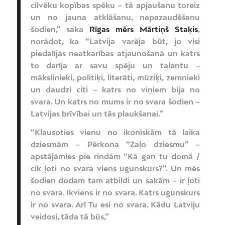
cilvēku kopības spēku – tā apjaušanu toreiz
un no jauna atklāšanu, nepazaudēšanu
šodien,” saka
Rīgas mērs Mārtiņš Staķis
,
norādot, ka “Latvija varēja būt, jo visi
piedalījās neatkarības atjaunošanā un katrs
to darīja ar savu spēju un talantu –
mākslinieki, politiķi, literāti, mūziķi, zemnieki
un daudzi citi – katrs no viņiem bija no
svara. Un katrs no mums ir no svara šodien –
Latvijas brīvībai un tās plaukšanai.”
“Klausoties vienu no ikoniskām tā laika
dziesmām – Pērkona “Zaļo dziesmu” –
apstājāmies pie rindām “Kā gan tu domā /
cik ļoti no svara viens ugunskurs?”. Un mēs
šodien dodam tam atbildi un sakām – ir ļoti
no svara. Ikviens ir no svara. Katrs ugunskurs
ir no svara. Arī Tu esi no svara. Kādu Latviju
veidosi, tāda tā būs,”