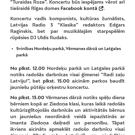
“Turaidas Roze”. Koncertu būs iespējams vērot arī
tiešraidē Rīgas domes
Facebook kontā
.
Koncertu vadīs komponists, kultūras žurnālists,
Latvijas Radio 3 “Klasika” redaktors Edgars
Raginskis, bet par muzikālajām starpspēlēm
rūpēsies DJ Uldis Rudaks.
Svinības Nordeķu parkā, Vērmanes dārzā un Latgales
parkā
No plkst. 12.00
Nordeķu parkā un Latgales parkā
notiks radošās darbnīcas visai ģimenei “Radi zaļu
Latviju!”, bet
plkst. 15.00
aicinām parkos baudīt
jauniešu pūtēju orķestru koncertu.
No plkst. 13.00
Vērmanes dārzā notiks spēļu diena
bērniem kopā ar Ziedoņa klasi, kuras laikā radošās
kultūrizglītojošās darbnīcās un aktivitātēs bērnus
un jauniešus neordinārā veidā iepazīstinās ar
Imanta Ziedoņa daiļradi un personību. Tāpat
ikviens aicināts apmeklēt radošo darbnīcu visai