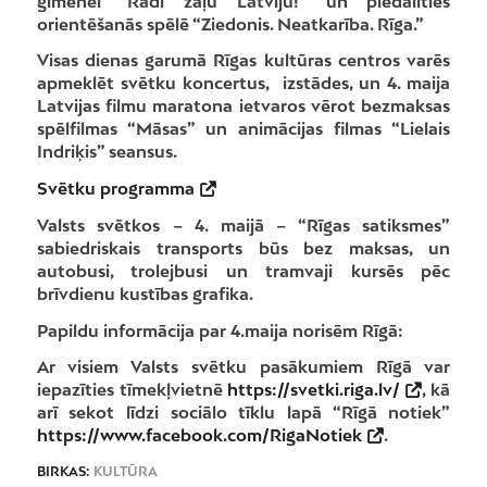
ģimenei “Radi zaļu Latviju!” un piedalīties
orientēšanās spēlē “Ziedonis. Neatkarība. Rīga.”
Visas dienas garumā Rīgas kultūras centros varēs
apmeklēt svētku koncertus, izstādes, un 4. maija
Latvijas filmu maratona ietvaros vērot bezmaksas
spēlfilmas “Māsas” un animācijas filmas “Lielais
Indriķis” seansus.
Svētku programma
Valsts svētkos – 4. maijā – “Rīgas satiksmes”
sabiedriskais transports būs bez maksas, un
autobusi, trolejbusi un tramvaji kursēs pēc
brīvdienu kustības grafika.
Papildu informācija par 4.maija norisēm Rīgā:
Ar visiem Valsts svētku pasākumiem Rīgā var
iepazīties tīmekļvietnē
https://svetki.riga.lv/
, kā
arī sekot līdzi sociālo tīklu lapā “Rīgā notiek”
https://www.facebook.com/RigaNotiek
.
BIRKAS:
KULTŪRA