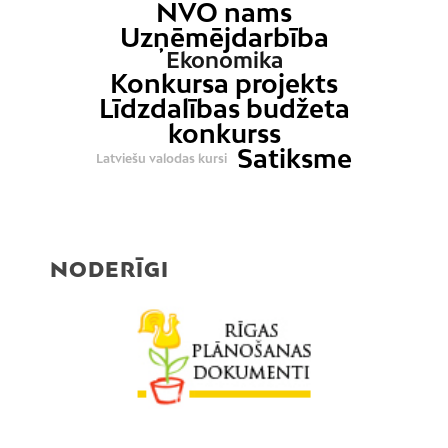
NVO nams
Uzņēmējdarbība
Ekonomika
Konkursa projekts
Līdzdalības budžeta
konkurss
Satiksme
Latviešu valodas kursi
NODERĪGI