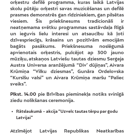
orķestru defilē programma, kuras laikā Latvijas
skolu pūtēju orķestri savas muzicēšanas un defilē
prasmes demonstrēs gan rīdziniekiem, gan pilsētas
viesiem. Šis priekšnesums tradicionāli ir
neatņemama svētku programmas sastāvdaļa Rīgā
un ieguvis lielu interesi un atsaucību kā ļoti
dzīvespriecīgs, krāsains un pozitīvām emocijām
bagāts pasākums. Priekšnesuma noslēgumā
apvienotais orķestris, pulcējot ap 300 jauno
mūziķu, atskaņos Latviešu tautas dziesmu Sergeja
Austra Universa aranžējumā “Div’ dūjiņas”, Aivara
Krūmiņa “Vilku dziesmas”, Gunāra Ordelovska
“Kursīšu valsi” un Aivara Krūmiņa maršu “Paliec
sveiks”.
Plkst. 14.00
pie Brīvības pieminekļa notiks svinīgā
ziedu nolikšanas ceremonija.
Rātslaukumā – akcija “Uzvelc tautas tērpu par godu
Latvijai”
Atzīmējot Latvijas Republikas Neatkarības