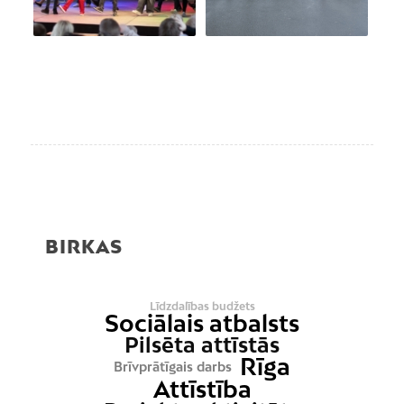
BIRKAS
Līdzdalības budžets
Sociālais atbalsts
Pilsēta attīstās
Rīga
Brīvprātīgais darbs
Attīstība