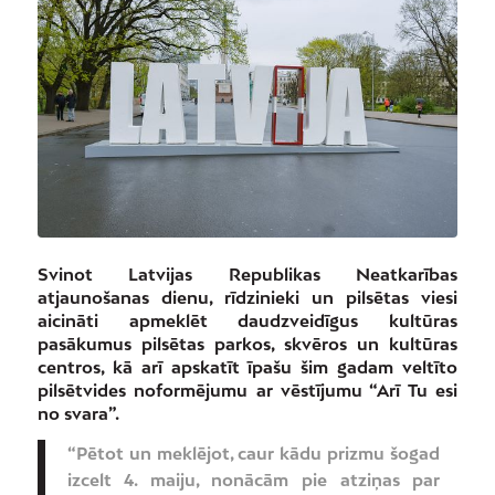
Svinot Latvijas Republikas Neatkarības
atjaunošanas dienu, rīdzinieki un pilsētas viesi
aicināti apmeklēt daudzveidīgus kultūras
pasākumus pilsētas parkos, skvēros un kultūras
centros, kā arī apskatīt īpašu šim gadam veltīto
pilsētvides noformējumu ar vēstījumu “Arī Tu esi
no svara”.
“Pētot un meklējot, caur kādu prizmu šogad
izcelt 4. maiju, nonācām pie atziņas par