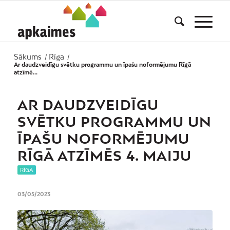
Sākums
Rīga
/
/
Ar daudzveidīgu svētku programmu un īpašu noformējumu Rīgā
atzīmē...
AR DAUDZVEIDĪGU
SVĒTKU PROGRAMMU UN
ĪPAŠU NOFORMĒJUMU
RĪGĀ ATZĪMĒS 4. MAIJU
RĪGA
03/05/2023