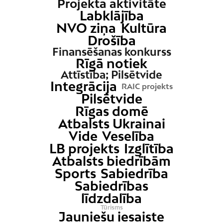
Projekta aktivitāte
Labklājība
NVO ziņa
Kultūra
Drošība
Finansēšanas konkurss
Rīgā notiek
Attīstība; Pilsētvide
Integrācija
RAIC projekts
Pilsētvide
Rīgas domē
Atbalsts Ukrainai
Vide
Veselība
LB projekts
Izglītība
Atbalsts biedrībām
Sports
Sabiedrība
Sabiedrības
līdzdalība
Tūrisms
Jauniešu iesaiste