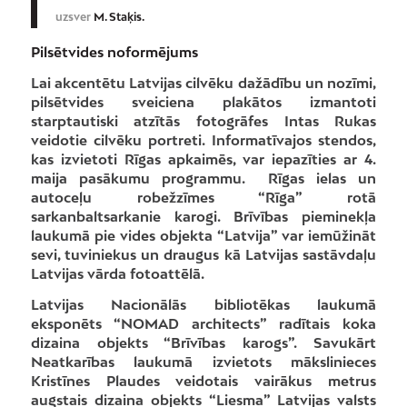
uzsver
M. Staķis.
Pilsētvides noformējums
Lai akcentētu Latvijas cilvēku dažādību un nozīmi,
pilsētvides sveiciena plakātos izmantoti
starptautiski atzītās fotogrāfes Intas Rukas
veidotie cilvēku portreti. Informatīvajos stendos,
kas izvietoti Rīgas apkaimēs, var iepazīties ar 4.
maija pasākumu programmu. Rīgas ielas un
autoceļu robežzīmes “Rīga” rotā
sarkanbaltsarkanie karogi. Brīvības pieminekļa
laukumā pie vides objekta “Latvija” var iemūžināt
sevi, tuviniekus un draugus kā Latvijas sastāvdaļu
Latvijas vārda fotoattēlā.
Latvijas Nacionālās bibliotēkas laukumā
eksponēts “NOMAD architects” radītais koka
dizaina objekts “Brīvības karogs”. Savukārt
Neatkarības laukumā izvietots mākslinieces
Kristīnes Plaudes veidotais vairākus metrus
augstais dizaina objekts “Liesma” Latvijas valsts