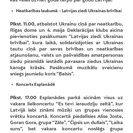
Neatkarības laukumā – Latvijas ziedi Ukrainas brīvībai
Plkst. 11.00,
atbalstot Ukrainu cīņā par neatkarību,
Rīgas dome un 4. maija Deklarācijas klubs aicina
pievienoties pasākumam “Latvijas ziedi Ukrainas
brīvībai”, kura laikā, solidarizējoties ar Ukrainas
tautu cīņā par savas brīvības un neatkarības
atjaunošanu, valsts un pašvaldības amatpersonas
ziedu piramīdā iestādīs pavasara ziedus Ukrainas
karoga krāsās. Pasākumā muzikālu sveicienu
sniegs jauniešu koris “Balsis”.
Koncerts Esplanādē
Plkst. 17.00
Esplanādes parkā aicinām visus uz
vakara lielkoncertu “Es tevi ieraudzīju zeltā”, kur
Latvijā labi zināmi mūziķi un grupas vienosies
svētku koncertā. Koncertā piedalīsies Alise Joste,
Goran Gora, grupa “Zāle”, “Čipsis un dullais”, “Laika
suns”, bet vakara koncertu noslēgs grupa