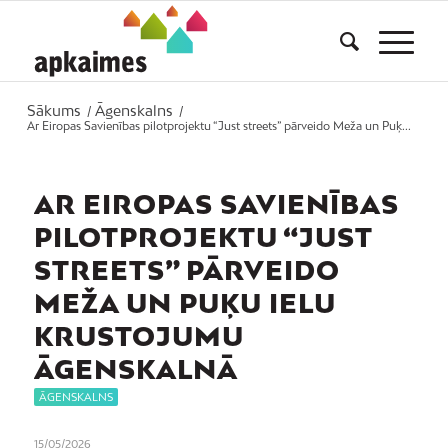
Sākums
Āgenskalns
/
/
Ar Eiropas Savienības pilotprojektu “Just streets” pārveido Meža un Puķ...
AR EIROPAS SAVIENĪBAS
PILOTPROJEKTU “JUST
STREETS” PĀRVEIDO
MEŽA UN PUĶU IELU
KRUSTOJUMU
ĀGENSKALNĀ
ĀGENSKALNS
15/05/2026