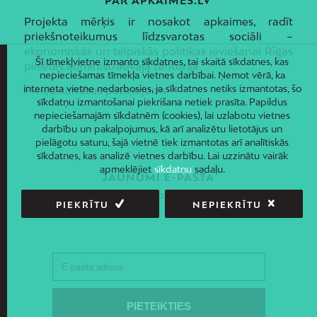
PAR APKAIMES.LV
Projekta mērķis ir nosakot apkaimes, radīt
priekšnoteikumus līdzsvarotas sociāli –
ekonomiskās un telpiskās politikas ieviešanai Rīgas
Šī tīmekļvietne izmanto sīkdatnes, tai skaitā sīkdatnes, kas
pilsētas administratīvajā teritorijā.
nepieciešamas tīmekļa vietnes darbībai. Ņemot vērā, ka
interneta vietne nedarbosies, ja sīkdatnes netiks izmantotas, šo
Piekļūstamības paziņojums
sīkdatņu izmantošanai piekrišana netiek prasīta. Papildus
nepieciešamajām sīkdatnēm (cookies), lai uzlabotu vietnes
darbību un pakalpojumus, kā arī analizētu lietotājus un
pielāgotu saturu, šajā vietnē tiek izmantotas arī analītiskās
sīkdatnes, kas analizē vietnes darbību. Lai uzzinātu vairāk
apmeklējiet
sīkdatņu
sadaļu.
JAUNUMI E-PASTĀ
Piesakies un saņem jaunāko informāciju savā e-pastā!
PIEKRĪTU
NEPIEKRĪTU