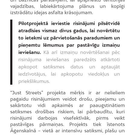
vajadzības, labiekārtojuma plānus un kopīgi
izstrādātu idejas asfalta krāsojumam.
Pilotprojektā ieviestie risinājumi pilsētvidē
atradīsies vismaz divus gadus, lai novērtētu
to ietekmi uz pārvietošanās paradumiem un
pieņemtu lēmumus par pastāvīgu izmaiņu
ieviešanu.
Kā arī izmaiņu novērtēšanai pēc
risinājuma ieviešanas paredzēts atkārtoti
apkopot satiksmes datus un aptaujāt
iedzīvotājus, lai apkopotu viedokļus un
priekšlikumus.
“Just Streets” projekta mērķis ir ar nelieliem
pagaidu risinājumiem veidot drošu, pieejamu un
sakārtotu vidi apkaimēs ar paaugstinātiem
satiksmes drošības riskiem, lai pārbaudītu, kuri
risinājumi darbojas visefektīvāk, pirms veikt
pastāvīgas pārmaiņas. Projekts tiek īstenots
Āgenskalnā – vietā ar intensīvu satiksmi, plašu un