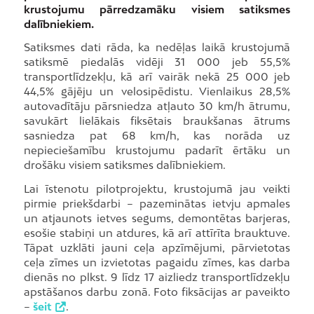
krustojumu pārredzamāku visiem satiksmes
dalībniekiem.
Satiksmes dati rāda, ka nedēļas laikā krustojumā
satiksmē piedalās vidēji 31 000 jeb 55,5%
transportlīdzekļu, kā arī vairāk nekā 25 000 jeb
44,5% gājēju un velosipēdistu. Vienlaikus 28,5%
autovadītāju pārsniedza atļauto 30 km/h ātrumu,
savukārt lielākais fiksētais braukšanas ātrums
sasniedza pat 68 km/h, kas norāda uz
nepieciešamību krustojumu padarīt ērtāku un
drošāku visiem satiksmes dalībniekiem.
Lai īstenotu pilotprojektu, krustojumā jau veikti
pirmie priekšdarbi – pazeminātas ietvju apmales
un atjaunots ietves segums, demontētas barjeras,
esošie stabiņi un atdures, kā arī attīrīta brauktuve.
Tāpat uzklāti jauni ceļa apzīmējumi, pārvietotas
ceļa zīmes un izvietotas pagaidu zīmes, kas darba
dienās no plkst. 9 līdz 17 aizliedz transportlīdzekļu
apstāšanos darbu zonā. Foto fiksācijas ar paveikto
–
šeit
.