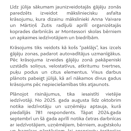
Līdz jūlija sākumam jaunizveidotajās gājēju zonās
paredzēts izveidot māksliniecisku asfalta
krāsojumu, kura dizainu mākslinieki Anna Vaivare
un Mārtiņš Zutis radījuši aprīlī organizētajās
koprades darbnīcās ar Montessori skolas bērniem
un apkaimes iedzīvotājiem un biedrībām.
Krāsojums tiks veidots kā košs “paklājs”, kas izcels
gājēju zonas, padarot autovadītājus uzmanīgākus.
Pēc krāsojuma izveides gājēju zonā pakāpeniski
uzstādīs soliņus, velostatīvus, atkritumu tvertnes,
puķu podus un citus elementus. Visus darbus
plānots pabeigt jūlijā, kā arī nākamos divus gadus
krāsojums pēc nepieciešamības tiks atjaunots.
Plānojot risinājumus, tika iesaistīti vietējie
iedzīvotāji. No 2025. gada augusta līdz oktobrim
notika iedzīvotāju un uzņēmēju aptauja, kurā
piedalījās 781 respondents. Tāpat 2024.gada
septembrī un šā gada aprīlī notika četras darbnīcas
ar iedzīvotājiem, uzņēmējiem, bērniem, augstskolu
un baznīcas pārstāvjiem, lai apspriestu teritorijas