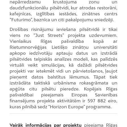
nepārredzamu krustojuma zonu un
daudzfunkcionālu pilsētvidi, kur atrodas restorāni,
kafejnīcas, izglītības iestādes, zinātnes centrs
“Futurimo”, baznīca un citi pakalpojumu sniedzēji.
Drošības risinājumu ieviešana pilsētvidē ir tikai
viens no “Just Streets” projekta uzdevumiem.
Vienlaikus Rīgas pašvaldība kopā ar
Rietumnorvēģijas Lietišķo zinātņu universitāti
apkopo iedzīvotāju aptauju datus un izstrādā
pilsētvides telpiskās analīzes modeli, kas palīdzēs
virtuāli veikt simulācijas, kā dažādi pilsētvides
projekti var ietekmēt vidi un pārvietošanos, ļaujot
pieņemt datos balstītus lēmumus. Tāpat tiek
izstrādāta taktiskā urbānisma rokasgrāmata un
apgūta citu pilsētu pieredze. Kopējais Rīgas
pašvaldībai pieejamais Eiropas Savienības
finansējums projekta aktivitātēm ir 597 882 eiro,
kuras pilnībā sedz “Horizon Europe” programma.
Vairāk informācijas par projektu
pieejama Rīgas