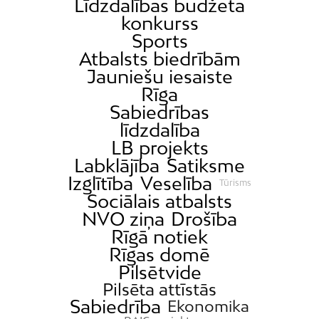
Līdzdalības budžeta
konkurss
Sports
Atbalsts biedrībām
Jauniešu iesaiste
Rīga
Sabiedrības
līdzdalība
LB projekts
Labklājība
Satiksme
Izglītība
Veselība
Tūrisms
Sociālais atbalsts
NVO ziņa
Drošība
Rīgā notiek
Rīgas domē
Pilsētvide
Pilsēta attīstās
Sabiedrība
Ekonomika