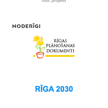
RAIC projekts
NODERĪGI