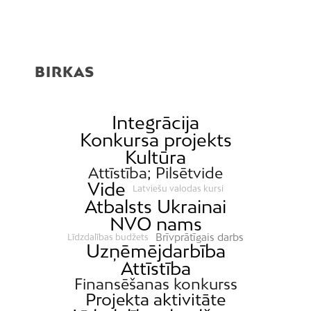
BIRKAS
Integrācija
Konkursa projekts
Kultūra
Attīstība; Pilsētvide
Vide
Latviešu valodas kursi
Atbalsts Ukrainai
NVO nams
Brīvprātīgais darbs
Līdzdalības budžets
Uzņēmējdarbība
Attīstība
Finansēšanas konkurss
Projekta aktivitāte