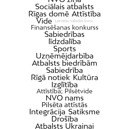
Sociālais atbalsts
Rīgas domē
Attīstība
Vide
Latviešu valodas kursi
Finansēšanas konkurss
Sabiedrības
līdzdalība
Sports
Uzņēmējdarbība
Atbalsts biedrībām
Sabiedrība
Rīgā notiek
Kultūra
Izglītība
Attīstība; Pilsētvide
NVO nams
Pilsēta attīstās
Integrācija
Satiksme
Drošība
Atbalsts Ukrainai