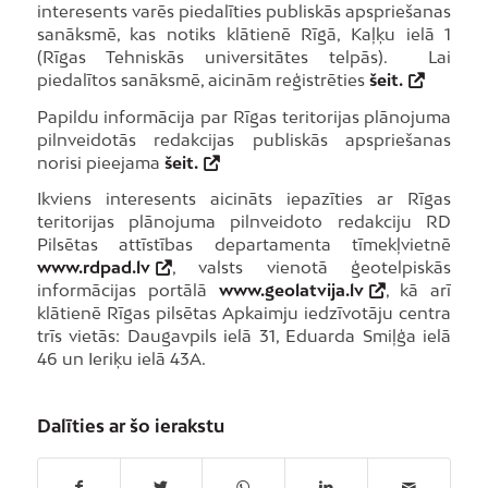
interesents varēs piedalīties publiskās apspriešanas
sanāksmē, kas notiks klātienē Rīgā, Kaļķu ielā 1
(Rīgas Tehniskās universitātes telpās). Lai
piedalītos sanāksmē, aicinām reģistrēties
šeit.
Papildu informācija par Rīgas teritorijas plānojuma
pilnveidotās redakcijas publiskās apspriešanas
norisi pieejama
šeit.
Ikviens interesents aicināts iepazīties ar Rīgas
teritorijas plānojuma pilnveidoto redakciju RD
Pilsētas attīstības departamenta tīmekļvietnē
www.rdpad.lv
, valsts vienotā ģeotelpiskās
informācijas portālā
www.geolatvija.lv
, kā arī
klātienē Rīgas pilsētas Apkaimju iedzīvotāju centra
trīs vietās: Daugavpils ielā 31, Eduarda Smiļģa ielā
46 un Ieriķu ielā 43A.
Dalīties ar šo ierakstu