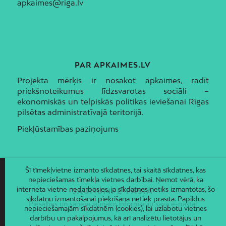
apkaimes@riga.lv
PAR APKAIMES.LV
Projekta mērķis ir nosakot apkaimes, radīt
priekšnoteikumus līdzsvarotas sociāli –
ekonomiskās un telpiskās politikas ieviešanai Rīgas
pilsētas administratīvajā teritorijā.
Piekļūstamības paziņojums
Šī tīmekļvietne izmanto sīkdatnes, tai skaitā sīkdatnes, kas
nepieciešamas tīmekļa vietnes darbībai. Ņemot vērā, ka
interneta vietne nedarbosies, ja sīkdatnes netiks izmantotas, šo
JAUNUMI E-PASTĀ
sīkdatņu izmantošanai piekrišana netiek prasīta. Papildus
Piesakies un saņem jaunāko informāciju savā e-pastā!
nepieciešamajām sīkdatnēm (cookies), lai uzlabotu vietnes
darbību un pakalpojumus, kā arī analizētu lietotājus un