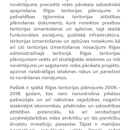
novērtējuma precizētā vides pārskata sabiedriskā
apspriešana. Rīgas teritorijas plānojums ir
pašvaldības ilgtermiņa teritorijas attīstības
plānošanas dokuments, kurā noteiktas prasības
teritorijas izmantošanai un apbūvei, tajā skaitā
funkcionālais zonējums, publiskā infrastruktūra,
teritorijas izmantošanas un apbūves noteikumi, kā
arī citi teritorijas izmantošanas nosacījumi Rīgas
administratīvajā teritorijā. Rīgas teritorijas
plānojumam veikts arī stratēģiskās ietekmes uz vidi
novērtējums un sagatavots vides pārskata projekts,
apzinot nelabvēlīgas ietekmes riskus un paredzot
to novēršanas risinājumus.
Pašlaik ir spēkā Rīgas teritorijas plānojums 2006.–
2018. gadam, kas vairs nenodrošina pilsētas
pašreizējās un arī nākotnes vajadzības, negatīvi
ietekmējot ekonomikas, pilsētvides un sabiedrības
attīstības potenciālu, kā arī ierobežojot
uzņēmējdarbības vides atvērtību un tās pievilcību
ārvalstu investīciju piesaistei. Tāpat ir mainījies
normatīvais regulējums valsts līmenī, radot