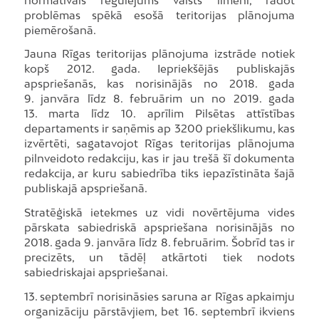
problēmas spēkā esošā teritorijas plānojuma
piemērošanā.
Jauna Rīgas teritorijas plānojuma izstrāde notiek
kopš 2012. gada. Iepriekšējās publiskajās
apspriešanās, kas norisinājās no 2018. gada
9. janvāra līdz 8. februārim un no 2019. gada
13. marta līdz 10. aprīlim Pilsētas attīstības
departaments ir saņēmis ap 3200 priekšlikumu, kas
izvērtēti, sagatavojot Rīgas teritorijas plānojuma
pilnveidoto redakciju, kas ir jau trešā šī dokumenta
redakcija, ar kuru sabiedrība tiks iepazīstināta šajā
publiskajā apspriešanā.
Stratēģiskā ietekmes uz vidi novērtējuma vides
pārskata sabiedriskā apspriešana norisinājās no
2018. gada 9. janvāra līdz 8. februārim. Šobrīd tas ir
precizēts, un tādēļ atkārtoti tiek nodots
sabiedriskajai apspriešanai.
13. septembrī norisināsies saruna ar Rīgas apkaimju
organizāciju pārstāvjiem, bet 16. septembrī ikviens