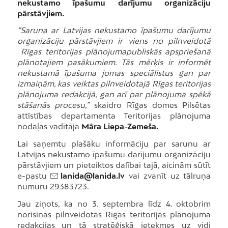
nekustamo īpašumu darījumu organizāciju
pārstāvjiem.
“Saruna ar Latvijas nekustamo īpašumu darījumu
organizāciju pārstāvjiem ir viens no pilnveidotā
Rīgas teritorijas plānojumapubliskās apspriešanā
plānotajiem pasākumiem. Tās mērķis ir informēt
nekustamā īpašuma jomas speciālistus gan par
izmaiņām, kas veiktas pilnveidotajā Rīgas teritorijas
plānojuma redakcijā, gan arī par plānojuma spēkā
stāšanās procesu,”
skaidro Rīgas domes Pilsētas
attīstības departamenta Teritorijas plānojuma
nodaļas vadītāja
Māra Liepa-Zemeša.
Lai saņemtu plašāku informāciju par sarunu ar
Latvijas nekustamo īpašumu darījumu organizāciju
pārstāvjiem un pieteiktos dalībai tajā, aicinām sūtīt
e-pastu
lanida@lanida.lv
vai zvanīt uz tālruņa
numuru 29383723.
Jau ziņots, ka no 3. septembra līdz 4. oktobrim
norisinās pilnveidotās Rīgas teritorijas plānojuma
redakcijas un tā stratēģiskā ietekmes uz vidi