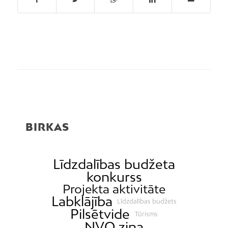
BIRKAS
Līdzdalības budžeta
konkurss
Projekta aktivitāte
Labklājība
Līdzdalības budžets
Pilsētvide
Tūrisms
NVO ziņa