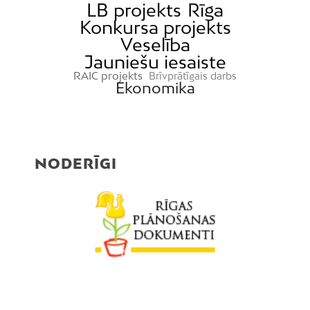
LB projekts
Rīga
Konkursa projekts
Veselība
Jauniešu iesaiste
RAIC projekts
Brīvprātīgais darbs
Ekonomika
NODERĪGI