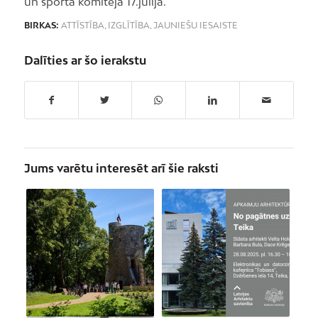
un sporta komitejā 17.jūlijā.
BIRKAS:
ATTĪSTĪBA
,
IZGLĪTĪBA
,
JAUNIEŠU IESAISTE
Dalīties ar šo ierakstu
Jums varētu interesēt arī šie raksti