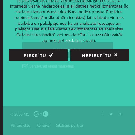
nepieciešamas tīmekļa vietnes darbībai. Ņemot vērā, ka
Piesakies un saņem jaunāko informāciju savā e-pastā!
interneta vietne nedarbosies, ja sīkdatnes netiks izmantotas, šo
sīkdatņu izmantošanai piekrišana netiek prasīta. Papildus
nepieciešamajām sīkdatnēm (cookies), lai uzlabotu vietnes
darbību un pakalpojumus, kā arī analizētu lietotājus un
pielāgotu saturu, šajā vietnē tiek izmantotas arī analītiskās
sīkdatnes, kas analizē vietnes darbību. Lai uzzinātu vairāk
apmeklējiet
sīkdatņu
sadaļu.
PIEKRĪTU
NEPIEKRĪTU
© 2026 AIC
Par projektu
Kontakti
Sīkdatņu politika