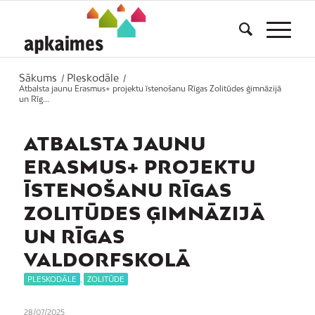
Sākums
Pleskodāle
/
/
Atbalsta jaunu Erasmus+ projektu īstenošanu Rīgas Zolitūdes ģimnāzijā
un Rīg...
ATBALSTA JAUNU
ERASMUS+ PROJEKTU
ĪSTENOŠANU RĪGAS
ZOLITŪDES ĢIMNĀZIJĀ
UN RĪGAS
VALDORFSKOLĀ
PLESKODĀLE
,
ZOLITŪDE
28/07/2025