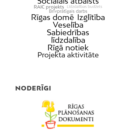
Sociālais atbalsts
RAIC projekts
Līdzdalības budžets
Brīvprātīgais darbs
Rīgas domē
Izglītība
Veselība
Sabiedrības
līdzdalība
Rīgā notiek
Projekta aktivitāte
NODERĪGI