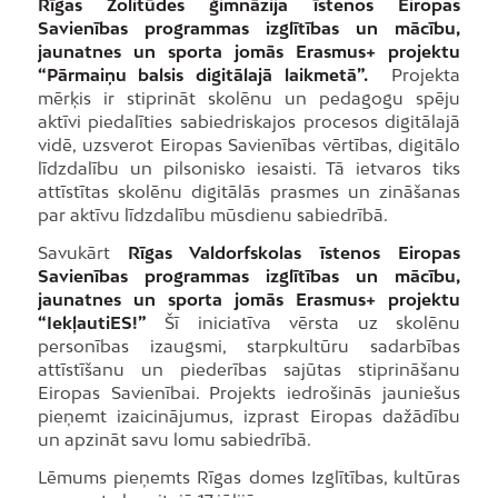
Rīgas Zolitūdes ģimnāzija īstenos Eiropas
Savienības programmas izglītības un mācību,
jaunatnes un sporta jomās Erasmus+ projektu
“Pārmaiņu balsis digitālajā laikmetā”.
Projekta
mērķis ir stiprināt skolēnu un pedagogu spēju
aktīvi piedalīties sabiedriskajos procesos digitālajā
vidē, uzsverot Eiropas Savienības vērtības, digitālo
līdzdalību un pilsonisko iesaisti. Tā ietvaros tiks
attīstītas skolēnu digitālās prasmes un zināšanas
par aktīvu līdzdalību mūsdienu sabiedrībā.
Savukārt
Rīgas Valdorfskolas īstenos Eiropas
Savienības programmas izglītības un mācību,
jaunatnes un sporta jomās Erasmus+ projektu
“IekļautiES!”
Šī iniciatīva vērsta uz skolēnu
personības izaugsmi, starpkultūru sadarbības
attīstīšanu un piederības sajūtas stiprināšanu
Eiropas Savienībai. Projekts iedrošinās jauniešus
pieņemt izaicinājumus, izprast Eiropas dažādību
un apzināt savu lomu sabiedrībā.
Lēmums pieņemts Rīgas domes Izglītības, kultūras