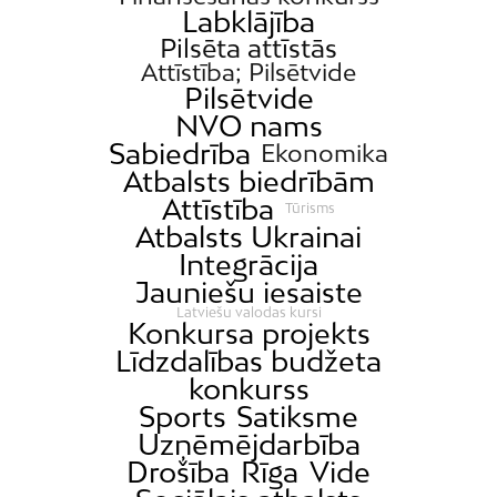
Labklājība
Pilsēta attīstās
Attīstība; Pilsētvide
Pilsētvide
NVO nams
Sabiedrība
Ekonomika
Atbalsts biedrībām
Attīstība
Tūrisms
Atbalsts Ukrainai
Integrācija
Jauniešu iesaiste
Latviešu valodas kursi
Konkursa projekts
Līdzdalības budžeta
konkurss
Sports
Satiksme
Uzņēmējdarbība
Drošība
Rīga
Vide