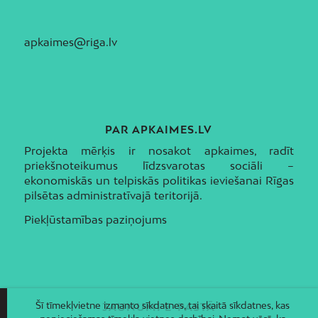
apkaimes@riga.lv
PAR APKAIMES.LV
Projekta mērķis ir nosakot apkaimes, radīt
priekšnoteikumus līdzsvarotas sociāli –
ekonomiskās un telpiskās politikas ieviešanai Rīgas
pilsētas administratīvajā teritorijā.
Piekļūstamības paziņojums
Šī tīmekļvietne izmanto sīkdatnes, tai skaitā sīkdatnes, kas
JAUNUMI E-PASTĀ