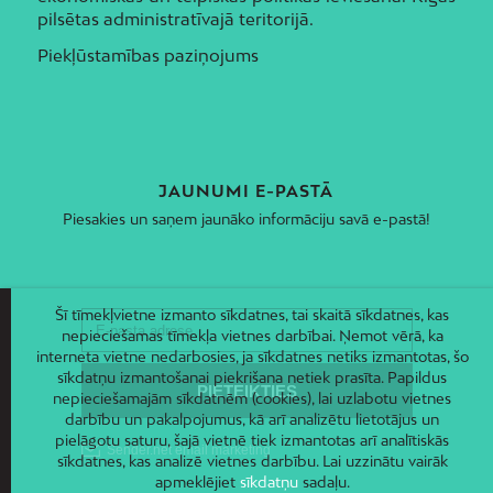
pilsētas administratīvajā teritorijā.
Piekļūstamības paziņojums
JAUNUMI E-PASTĀ
Piesakies un saņem jaunāko informāciju savā e-pastā!
Šī tīmekļvietne izmanto sīkdatnes, tai skaitā sīkdatnes, kas
nepieciešamas tīmekļa vietnes darbībai. Ņemot vērā, ka
interneta vietne nedarbosies, ja sīkdatnes netiks izmantotas, šo
sīkdatņu izmantošanai piekrišana netiek prasīta. Papildus
nepieciešamajām sīkdatnēm (cookies), lai uzlabotu vietnes
darbību un pakalpojumus, kā arī analizētu lietotājus un
pielāgotu saturu, šajā vietnē tiek izmantotas arī analītiskās
sīkdatnes, kas analizē vietnes darbību. Lai uzzinātu vairāk
apmeklējiet
sīkdatņu
sadaļu.