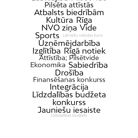
Pilsēta attīstās
Atbalsts biedrībām
Kultūra
Rīga
NVO ziņa
Vide
Sports
Latviešu valodas kursi
Uzņēmējdarbība
Izglītība
Rīgā notiek
Attīstība; Pilsētvide
Sabiedrība
Ekonomika
Drošība
Finansēšanas konkurss
Integrācija
Līdzdalības budžeta
konkurss
Jauniešu iesaiste
Līdzdalības budžets