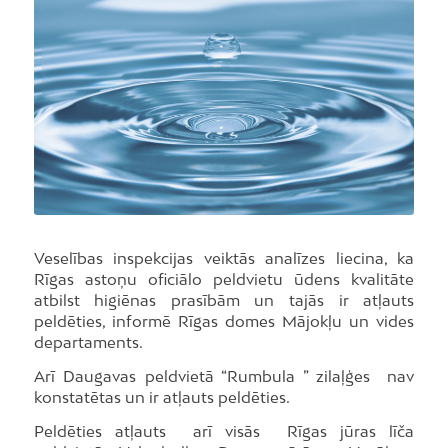
Veselības inspekcijas veiktās analīzes liecina, ka
Rīgas astoņu oficiālo peldvietu ūdens kvalitāte
atbilst higiēnas prasībām un tajās ir atļauts
peldēties, informē Rīgas domes Mājokļu un vides
departaments.
Arī Daugavas peldvietā “Rumbula ” zilaļģes nav
konstatētas un ir atļauts peldēties.
Peldēties atļauts arī visās Rīgas jūras līča