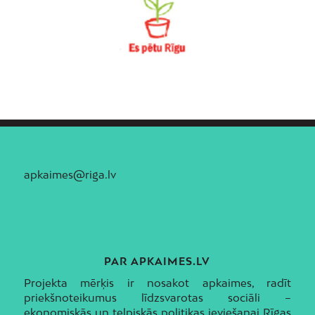
apkaimes@riga.lv
PAR APKAIMES.LV
Projekta mērķis ir nosakot apkaimes, radīt
priekšnoteikumus līdzsvarotas sociāli –
ekonomiskās un telpiskās politikas ieviešanai Rīgas