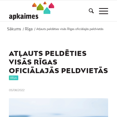
Sākums
Rīga
/
/
Atļauts peldēties visās Rīgas oficiālajās peldvietās
ATĻAUTS PELDĒTIES
VISĀS RĪGAS
OFICIĀLAJĀS PELDVIETĀS
RĪGA
05/08/2022