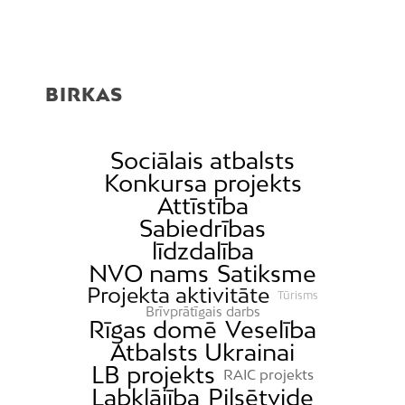
BIRKAS
Sociālais atbalsts
Konkursa projekts
Attīstība
Sabiedrības
līdzdalība
NVO nams
Satiksme
Projekta aktivitāte
Tūrisms
Brīvprātīgais darbs
Rīgas domē
Veselība
Atbalsts Ukrainai
LB projekts
RAIC projekts
Labklājība
Pilsētvide