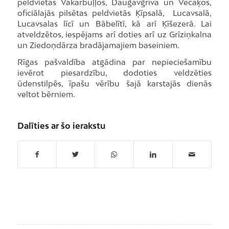
peldvietās Vakarbuļļos, Daugavgrīvā un Vecāķos,
oficiālajās pilsētas peldvietās Ķīpsalā, Lucavsalā,
Lucavsalas līcī un Bābelītī, kā arī Ķīšezerā. Lai
atveldzētos, iespējams arī doties arī uz Grīziņkalna
un Ziedoņdārza bradājamajiem baseiniem.
Rīgas pašvaldība atgādina par nepieciešamību
ievērot piesardzību, dodoties veldzēties
ūdenstilpēs, īpašu vērību šajā karstajās dienās
veltot bērniem.
Dalīties ar šo ierakstu