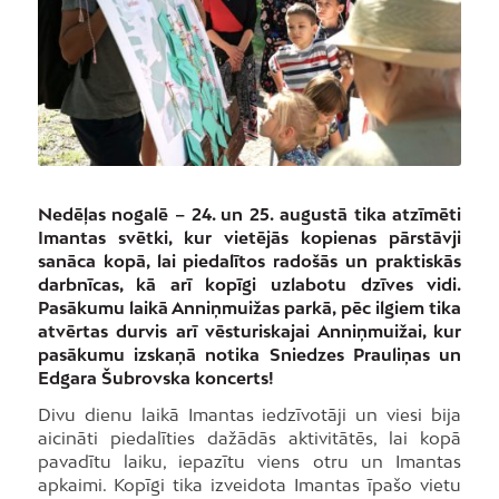
Nedēļas nogalē – 24. un 25. augustā tika atzīmēti
Imantas svētki, kur vietējās kopienas pārstāvji
sanāca kopā, lai piedalītos radošās un praktiskās
darbnīcas, kā arī kopīgi uzlabotu dzīves vidi.
Pasākumu laikā Anniņmuižas parkā, pēc ilgiem tika
atvērtas durvis arī vēsturiskajai Anniņmuižai, kur
pasākumu izskaņā notika Sniedzes Prauliņas un
Edgara Šubrovska koncerts!
Divu dienu laikā Imantas iedzīvotāji un viesi bija
aicināti piedalīties dažādās aktivitātēs, lai kopā
pavadītu laiku, iepazītu viens otru un Imantas
apkaimi. Kopīgi tika izveidota Imantas īpašo vietu