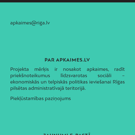
apkaimes@riga.lv
PAR APKAIMES.LV
Projekta mērķis ir nosakot apkaimes, radīt
priekšnoteikumus līdzsvarotas sociāli –
ekonomiskās un telpiskās politikas ieviešanai Rīgas
pilsētas administratīvajā teritorijā.
Piekļūstamības paziņojums