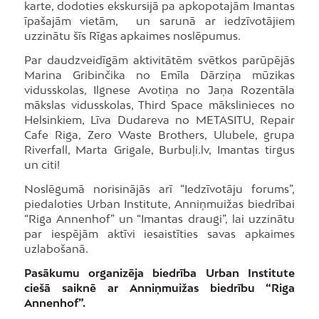
karte, dodoties ekskursijā pa apkopotajām Imantas
īpašajām vietām, un sarunā ar iedzīvotājiem
uzzinātu šīs Rīgas apkaimes noslēpumus.
Par daudzveidīgām aktivitātēm svētkos parūpējās
Marina Gribinčika no Emīla Dārziņa mūzikas
vidusskolas, Ilgnese Avotiņa no Jaņa Rozentāla
mākslas vidusskolas, Third Space mākslinieces no
Helsinkiem, Līva Dudareva no METASITU, Repair
Cafe Riga, Zero Waste Brothers, Ulubele, grupa
Riverfall, Marta Grigale, Burbuļi.lv, Imantas tirgus
un citi!
Noslēgumā norisinājās arī “Iedzīvotāju forums”,
piedaloties Urban Institute, Anniņmuižas biedrībai
“Riga Annenhof” un “Imantas draugi”, lai uzzinātu
par iespējām aktīvi iesaistīties savas apkaimes
uzlabošanā.
Pasākumu organizēja biedrība Urban Institute
ciešā saiknē ar Anniņmuižas biedrību “Riga
Annenhof”.