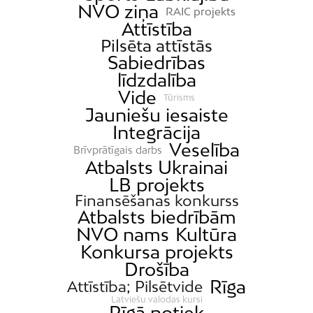
NVO ziņa
RAIC projekts
Attīstība
Pilsēta attīstās
Sabiedrības
līdzdalība
Vide
Tūrisms
Jauniešu iesaiste
Integrācija
Veselība
Brīvprātīgais darbs
Atbalsts Ukrainai
LB projekts
Finansēšanas konkurss
Atbalsts biedrībām
NVO nams
Kultūra
Konkursa projekts
Drošība
Rīga
Attīstība; Pilsētvide
Latviešu valodas kursi
Rīgā notiek