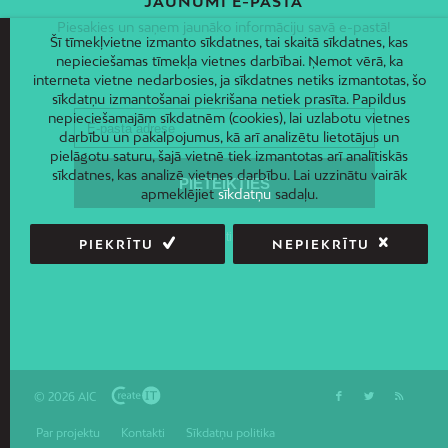
JAUNUMI E-PASTĀ
Piesakies un saņem jaunāko informāciju savā e-pastā!
Šī tīmekļvietne izmanto sīkdatnes, tai skaitā sīkdatnes, kas
nepieciešamas tīmekļa vietnes darbībai. Ņemot vērā, ka
interneta vietne nedarbosies, ja sīkdatnes netiks izmantotas, šo
sīkdatņu izmantošanai piekrišana netiek prasīta. Papildus
nepieciešamajām sīkdatnēm (cookies), lai uzlabotu vietnes
darbību un pakalpojumus, kā arī analizētu lietotājus un
pielāgotu saturu, šajā vietnē tiek izmantotas arī analītiskās
sīkdatnes, kas analizē vietnes darbību. Lai uzzinātu vairāk
apmeklējiet
sīkdatņu
sadaļu.
PIEKRĪTU
NEPIEKRĪTU
© 2026 AIC
Par projektu
Kontakti
Sīkdatņu politika