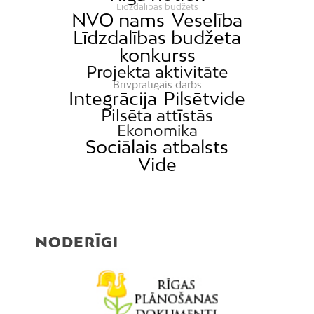
Līdzdalības budžets
NVO nams
Veselība
Līdzdalības budžeta
konkurss
Projekta aktivitāte
Brīvprātīgais darbs
Integrācija
Pilsētvide
Pilsēta attīstās
Ekonomika
Sociālais atbalsts
Vide
NODERĪGI