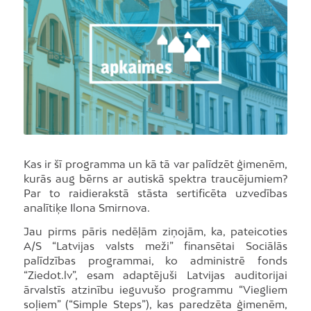
Kas ir šī programma un kā tā var palīdzēt ģimenēm,
kurās aug bērns ar autiskā spektra traucējumiem?
Par to raidierakstā stāsta sertificēta uzvedības
analītiķe Ilona Smirnova.
Jau pirms pāris nedēļām ziņojām, ka, pateicoties
A/S “Latvijas valsts meži” finansētai Sociālās
palīdzības programmai, ko administrē fonds
“Ziedot.lv”, esam adaptējuši Latvijas auditorijai
ārvalstīs atzinību ieguvušo programmu “Viegliem
soļiem” (“Simple Steps”), kas paredzēta ģimenēm,