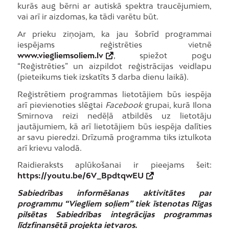
kurās aug bērni ar autiskā spektra traucējumiem,
vai arī ir aizdomas, ka tādi varētu būt.
Ar prieku ziņojam, ka jau šobrīd programmai
iespējams reģistrēties vietnē
www.viegliemsoliem.lv
, spiežot pogu
“Reģistrēties” un aizpildot reģistrācijas veidlapu
(pieteikums tiek izskatīts 3 darba dienu laikā).
Reģistrētiem programmas lietotājiem būs iespēja
arī pievienoties slēgtai
Facebook
grupai, kurā Ilona
Smirnova reizi nedēļā atbildēs uz lietotāju
jautājumiem, kā arī lietotājiem būs iespēja dalīties
ar savu pieredzi. Drīzumā programma tiks iztulkota
arī krievu valodā.
Raidieraksts aplūkošanai ir pieejams šeit:
https://youtu.be/6V_BpdtqwEU
Sabiedrības informēšanas aktivitātes par
programmu “Viegliem soļiem” tiek īstenotas Rīgas
pilsētas Sabiedrības integrācijas programmas
līdzfinansētā projekta ietvaros.