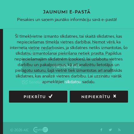
JAUNUMI E-PASTĀ
Piesakies un saņem jaunāko informāciju savā e-pastā!
Šī tīmekļvietne izmanto sīkdatnes, tai skaitā sīkdatnes, kas
nepieciešamas tīmekļa vietnes darbībai. Ņemot vērā, ka
interneta vietne nedarbosies, ja sīkdatnes netiks izmantotas, šo
sīkdatņu izmantošanai piekrišana netiek prasīta. Papildus
nepieciešamajām sīkdatnēm (cookies), lai uzlabotu vietnes
darbību un pakalpojumus, kā arī analizētu lietotājus un
pielāgotu saturu, šajā vietnē tiek izmantotas arī analītiskās
sīkdatnes, kas analizē vietnes darbību. Lai uzzinātu vairāk
apmeklējiet
sīkdatņu
sadaļu.
PIEKRĪTU
NEPIEKRĪTU
© 2026 AIC