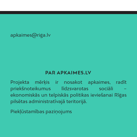
apkaimes@riga.lv
PAR APKAIMES.LV
Projekta mērķis ir nosakot apkaimes, radīt
priekšnoteikumus līdzsvarotas sociāli –
ekonomiskās un telpiskās politikas ieviešanai Rīgas
pilsētas administratīvajā teritorijā.
Piekļūstamības paziņojums