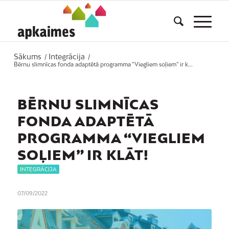
Sākums
Integrācija
/
/
Bērnu slimnīcas fonda adaptētā programma “Viegliem soļiem” ir k...
BĒRNU SLIMNĪCAS
FONDA ADAPTĒTĀ
PROGRAMMA “VIEGLIEM
SOĻIEM” IR KLĀT!
INTEGRĀCIJA
07/09/2022