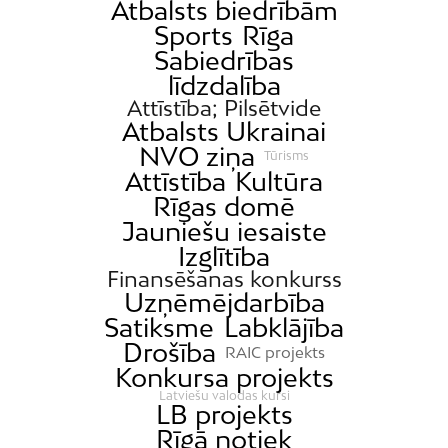
Atbalsts biedrībām
Sports
Rīga
Sabiedrības
līdzdalība
Attīstība; Pilsētvide
Atbalsts Ukrainai
NVO ziņa
Tūrisms
Attīstība
Kultūra
Rīgas domē
Jauniešu iesaiste
Izglītība
Finansēšanas konkurss
Uzņēmējdarbība
Satiksme
Labklājība
Drošība
RAIC projekts
Konkursa projekts
Latviešu valodas kursi
LB projekts
Rīgā notiek