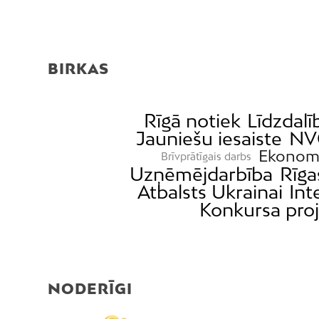
BIRKAS
Rīgā notiek
Līdzdal
Jauniešu iesaiste
NV
Ekonom
Brīvprātīgais darbs
Uzņēmējdarbība
Rīg
Atbalsts Ukrainai
Int
Konkursa proj
NODERĪGI