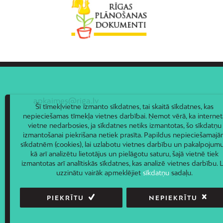
apkaimes@riga.lv
Šī tīmekļvietne izmanto sīkdatnes, tai skaitā sīkdatnes, kas
nepieciešamas tīmekļa vietnes darbībai. Ņemot vērā, ka internet
vietne nedarbosies, ja sīkdatnes netiks izmantotas, šo sīkdatņu
izmantošanai piekrišana netiek prasīta. Papildus nepieciešamaj
sīkdatnēm (cookies), lai uzlabotu vietnes darbību un pakalpojumu
kā arī analizētu lietotājus un pielāgotu saturu, šajā vietnē tiek
izmantotas arī analītiskās sīkdatnes, kas analizē vietnes darbību. L
uzzinātu vairāk apmeklējiet
sīkdatņu
sadaļu.
PIEKRĪTU
NEPIEKRĪTU