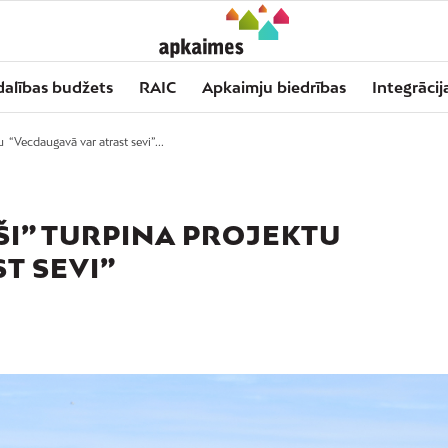
dalības budžets
RAIC
Apkaimju biedrības
Integrācij
 “Vecdaugavā var atrast sevi”...
ŠI” TURPINA PROJEKTU
T SEVI”