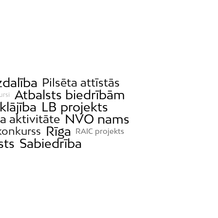
zdalība
Pilsēta attīstās
Atbalsts biedrībām
ursi
klājība
LB projekts
NVO nams
a aktivitāte
Rīga
konkurss
RAIC projekts
sts
Sabiedrība