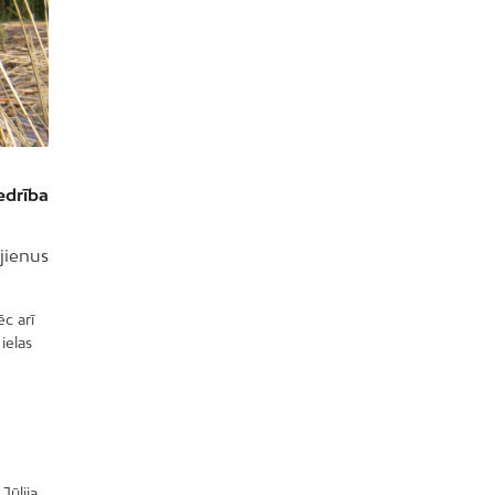
edrība
jienus
c arī
ielas
Jūlija