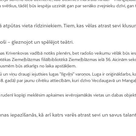
svētkus, tādēļ būs iespēja uzzināt gan par senāko zvejnieku dzīvi, gan t
 atpūtas vieta rīdziniekiem. Tiem, kas vēlas atrast sevi klus
oši – gleznojot un spēlējot teātri.
nas Krivenkovas vadībā notiks plenērs, bet radošo veikumu vēlāk būs ie
tēkas Ziemeļblāzmas filiālbibliotēkā Ziemeļblāzmas ielā 36. Aicinām sek
ausmēm būs atkarīgs no laika apstākļiem.
n viņu draugi iejutīsies lugas ”Ilgviļņi” varoņos. Luga ir oriģināldarbs, k
38. gadā) par jaunu cilvēku attiecībām, kuri dzīvo Vecdaugavā un Mangaļ
t rudenī kopīgi meklēsim apkaimes ievērojamākās vietas un dabas objekt
unas iepazīšanās, kā arī katrs varēs atrast sevi un savus talan