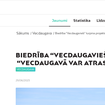
Jaunumi
Statistika
Līdz
Sākums
Vecdaugava
/
/
Biedrība “Vecdaugavieši” turpina projektu
BIEDRĪBA “VECDAUGAVIE
“VECDAUGAVĀ VAR ATRAS
VECDAUGAVA
29/06/2023