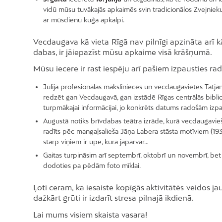
vidū mūsu tuvākajās apkaimēs svin tradicionālos Zvejnieku 
ar mūsdienu kuģa apkalpi.
Vecdaugava kā vieta Rīgā nav pilnīgi apzināta arī kā
dabas, ir jāiepazīst mūsu apkaime visā krāšņumā.
Mūsu iecere ir rast iespēju arī pašiem izpausties rad
Jūlijā profesionālas mākslinieces un vecdaugavietes Tatja
redzēt gan Vecdaugavā, gan izstādē Rīgas centrālās biblio
turpmākajai informācijai, jo konkrēts datums radošām izp
Augustā notiks brīvdabas teātra izrāde, kurā vecdaugavieši u
radīts pēc mangaļsalieša Jāņa Labera stāsta motīviem (19
starp viņiem ir upe, kura jāpārvar…
Gaitas turpināsim arī septembrī, oktobrī un novembrī, be
dodoties pa pēdām foto mīklai.
Ļoti ceram, ka iesaiste kopīgās aktivitātēs veidos ja
dažkārt grūti ir izdarīt stresa pilnajā ikdienā.
Lai mums visiem skaista vasara!