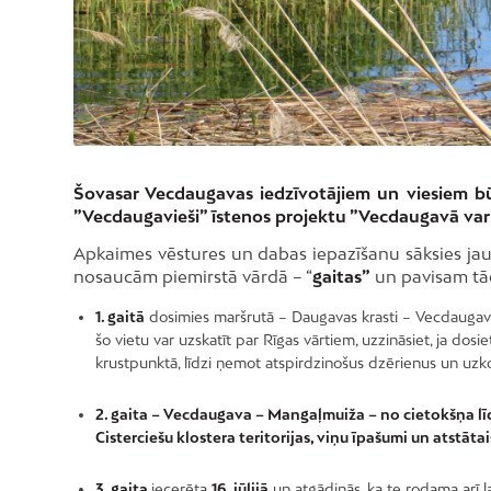
Šovasar Vecdaugavas iedzīvotājiem un viesiem bū
”Vecdaugavieši” īstenos projektu ”Vecdaugavā var a
Apkaimes vēstures un dabas iepazīšanu sāksies ja
nosaucām piemirstā vārdā – “
gaitas”
un pavisam tād
1. gaitā
dosimies maršrutā – Daugavas krasti – Vecdaugava –
šo vietu var uzskatīt par Rīgas vārtiem, uzzināsiet, ja dos
krustpunktā, līdzi ņemot atspirdzinošus dzērienus un uzk
2. gaita – Vecdaugava – Mangaļmuiža – no cietokšņa līdz 
Cisterciešu klostera teritorijas, viņu īpašumi un atstāt
3. gaita
iecerēta
16. jūlijā
un atgādinās, ka te rodama arī l