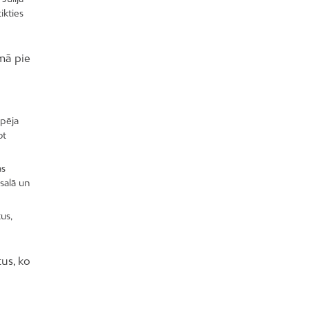
ikties
umā pie
spēja
ot
as
salā un
us,
tus, ko