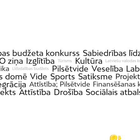
ības budžeta konkurss
Sabiedrības līd
O ziņa
Izglītība
Kultūra
Tūrisms
Latviešu valodas k
Pilsētvide
Veselība
Lab
ika
Līdzdalības budžets
as domē
Vide
Sports
Satiksme
Projekt
egrācija
Attīstība; Pilsētvide
Finansēšanas 
ekts
Attīstība
Drošība
Sociālais atbal