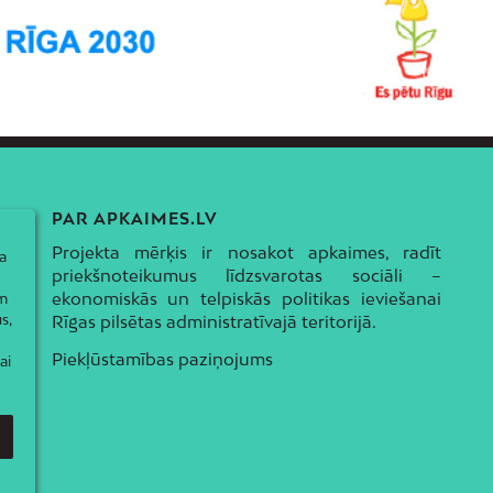
PAR APKAIMES.LV
Projekta mērķis ir nosakot apkaimes, radīt
a
priekšnoteikumus līdzsvarotas sociāli –
ekonomiskās un telpiskās politikas ieviešanai
ām
s,
Rīgas pilsētas administratīvajā teritorijā.
Piekļūstamības paziņojums
ai