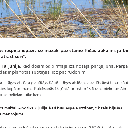
s iespēja iepazīt šo mazāk pazīstamo Rīgas apkaimi, jo bi
trast sevi”.
u
18. jūnijā
, kad dosimies pirmajā izzinošajā pārgājienā. Pārgā
as ir plānotas septiņas līdz pat rudenim.
 Rīgas atslēgu glabātāja. Kāpēc Rīgas atslēgas atradās tieši te un kāpē
ieties kopā ar mums. Pulcēšanās 18. jūnijā pulksten 13 Skanstnieku un Airu 
odas nelielam piknikam.
muižai – notiks 2. jūlijā, kad būs iespēja uzzināt, cik tālu bijušas
ais mantojums.
atvju slaveno loču dzimtene, kad dosimies maršrutā Rīnūži – Mangaļsala. 