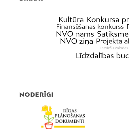
Kultūra
Konkursa pr
Finansēšanas konkurss
NVO nams
Satiksme
NVO ziņa
Projekta a
Latviešu valodas 
Līdzdalības bu
NODERĪGI