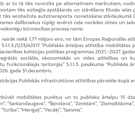
dz ar to tā tiks novirzīta pa alternatīviem maršrutiem, nodr
portam tiks aizliegta apstāšanās un stāvēšana Klusās ielas
pat tiks ierobežota autotransporta novietošana stāvlaukumā 
tiksmes dalībniekus rūpīgi ievērot ceļa norādes zīmes un sek
veiksmīgu būvniecības procesa norisi.
 vairāk nekā 1,77 miljoni eiro, no tām Eiropas Reģionālās att
.1.1.3./1/23/A/017 “Publiskās ārtelpas attīstība mobilitātes 
as Savienības kohēzijas politikas programmas 2021.–2027. gadam
integrētās sociālās, ekonomiskās un vides attīstības un ku
 funkcionālajās teritorijās” 5.1.1.3. pasākuma “Publiskās ār
 2026. gada 31.decembris.
trācijas Publiskās infrastruktūras attīstības pārvalde kopā a
būvēt mobilitātes punktus un to publisko ārtelpu 15 dze
”, “Sarkandaugava”, “Šķirotava”, “Zemitāni”, “Ziemeļblāzma”, 
 “Turība”, “Mangaļi”, “Vecāķi”, “Gaisma”.