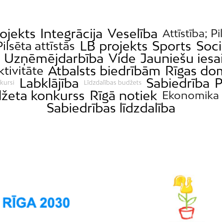
ojekts
Integrācija
Veselība
Attīstība; Pi
LB projekts
Sports
Soci
Pilsēta attīstās
Uzņēmējdarbība
Vide
Jauniešu iesa
Atbalsts biedrībām
Rīgas do
ktivitāte
Labklājība
Sabiedrība
P
kursi
Līdzdalības budžets
džeta konkurss
Rīgā notiek
Ekonomika
Sabiedrības līdzdalība