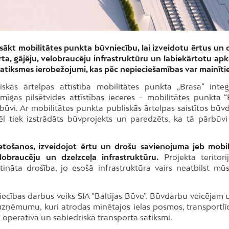
s sākt mobilitātes punkta būvniecību, lai izveidotu ērtus un 
ta, gājēju, velobraucēju infrastruktūru un labiekārtotu apk
 satiksmes ierobežojumi, kas pēc nepieciešamības var mainītie
kās ārtelpas attīstība mobilitātes punkta „Brasa” integr
īmīgas pilsētvides attīstības ieceres – mobilitātes punkta “
rbūvi. Ar mobilitātes punkta publiskās ārtelpas saistītos būv
vēl tiek izstrādāts būvprojekts un paredzēts, ka tā pārbūvi
ietošanos, izveidojot ērtu un drošu savienojuma jeb mobil
lobraucēju un dzelzceļa infrastruktūru.
Projekta teritorij
ināta drošība, jo esošā infrastruktūra vairs neatbilst mū
iecības darbus veiks SIA “Baltijas Būve”. Būvdarbu veicējam 
 uzņēmumu, kuri atrodas minētajos ielas posmos, transportlī
 operatīvā un sabiedriskā transporta satiksmi.