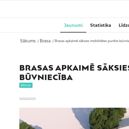
Jaunumi
Statistika
Līdz
Sākums
Brasa
/
/
Brasas apkaimē sāksies mobilitātes punkta būvni
BRASAS APKAIMĒ SĀKSIE
BŪVNIECĪBA
BRASA
10/04/2025