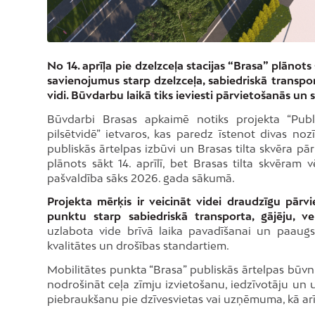
No 14. aprīļa pie dzelzceļa stacijas “Brasa” plānot
savienojumus starp dzelzceļa, sabiedriskā transpor
vidi. Būvdarbu laikā tiks ieviesti pārvietošanās un
Būvdarbi Brasas apkaimē notiks projekta “Publis
pilsētvidē” ietvaros, kas paredz īstenot divas noz
publiskās ārtelpas izbūvi un Brasas tilta skvēra pā
plānots sākt 14. aprīlī, bet Brasas tilta skvēram 
pašvaldība sāks 2026. gada sākumā.
Projekta mērķis ir veicināt videi draudzīgu pārv
punktu starp sabiedriskā transporta, gājēju, ve
uzlabota vide brīvā laika pavadīšanai un paaugst
kvalitātes un drošības standartiem.
Mobilitātes punkta “Brasa” publiskās ārtelpas būvn
nodrošināt ceļa zīmju izvietošanu, iedzīvotāju un
piebraukšanu pie dzīvesvietas vai uzņēmuma, kā arī