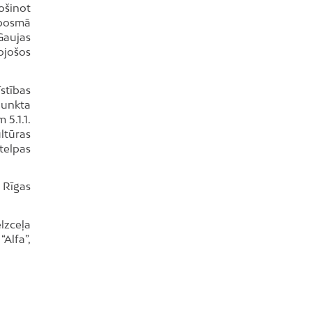
ošinot
 posmā
Gaujas
ojošos
īstības
punkta
 5.1.1.
ltūras
telpas
r Rīgas
lzceļa
“Alfa”,