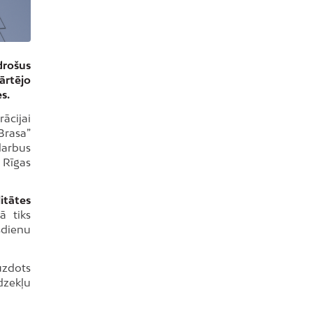
drošus
ārtējo
s.
ācijai
Brasa”
darbus
 Rīgas
itātes
ā tiks
sdienu
uzdots
dzekļu