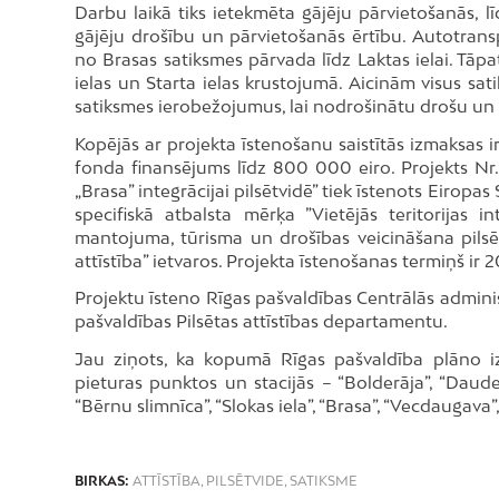
Darbu laikā tiks ietekmēta gājēju pārvietošanās, lī
gājēju drošību un pārvietošanās ērtību. Autotrans
no Brasas satiksmes pārvada līdz Laktas ielai. Tā
ielas un Starta ielas krustojumā. Aicinām visus sa
satiksmes ierobežojumus, lai nodrošinātu drošu un 
Kopējās ar projekta īstenošanu saistītās izmaksas ir
fonda finansējums līdz 800 000 eiro. Projekts Nr. 5
„Brasa” integrācijai pilsētvidē” tiek īstenots Eirop
specifiskā atbalsta mērķa ”Vietējās teritorijas 
mantojuma, tūrisma un drošības veicināšana pilsētu
attīstība” ietvaros. Projekta īstenošanas termiņš ir
Projektu īsteno Rīgas pašvaldības Centrālās adminis
pašvaldības Pilsētas attīstības departamentu.
Jau ziņots, ka kopumā Rīgas pašvaldība plāno iz
pieturas punktos un stacijās – “Bolderāja”, “Dauderi
“Bērnu slimnīca”, “Slokas iela”, “Brasa”, “Vecdaugava”,
BIRKAS:
ATTĪSTĪBA
,
PILSĒTVIDE
,
SATIKSME