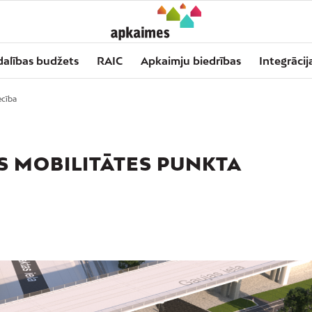
dalības budžets
RAIC
Apkaimju biedrības
Integrācij
ecība
S MOBILITĀTES PUNKTA