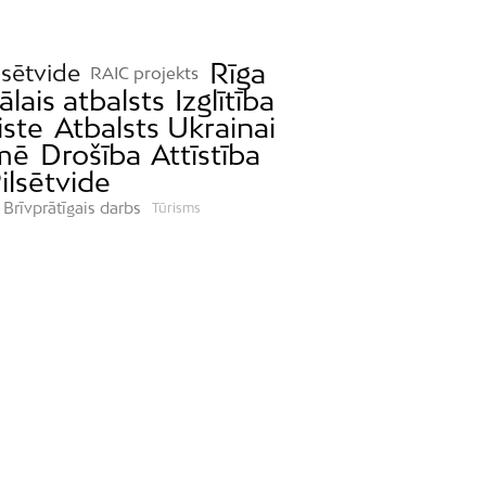
Rīga
lsētvide
RAIC projekts
ālais atbalsts
Izglītība
iste
Atbalsts Ukrainai
mē
Drošība
Attīstība
ilsētvide
Brīvprātīgais darbs
Tūrisms