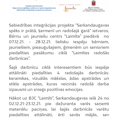
Sabiedrības integrācijas projekta “Sarkandaugavas
spēks ir prātā, ķermenī un radošajā garā” ietvaros,
Bērnu un jauniešu centrs “Laimīte” piedāvā no
07.12.21. – 28.12.21. lielisku iespēju bērniem,
jauniešiem, pieaugušajiem, ģimenēm un senioriem
piedalīties pasākumu ciklā “Laimītes radošās
darbnīcas”.
Šajā darbnīcu ciklā interesentiem būs iespēja
attālināti piedalīties 4 radošajās darbnīcās:
keramikas, vizuālās mākslas, ādas apstrādes un
stikla apstrādes, kuras veicinās radošā darba
izpausmi un sniegs pozitīvas emocijas.
Nākot uz BJC “Laimīti”, Sarkandaugavas ielā 24 no
02.12.21-23.12.21. pie dežuranta varēs saņemt
materiālu paciņas, lai šajās darbnīcās varētu
piedalīties attālināti, ērti savās mājās, sev