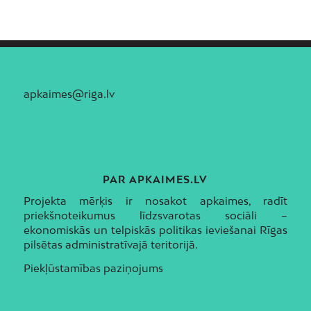
apkaimes@riga.lv
PAR APKAIMES.LV
Projekta mērķis ir nosakot apkaimes, radīt
priekšnoteikumus līdzsvarotas sociāli –
ekonomiskās un telpiskās politikas ieviešanai Rīgas
pilsētas administratīvajā teritorijā.
Piekļūstamības paziņojums