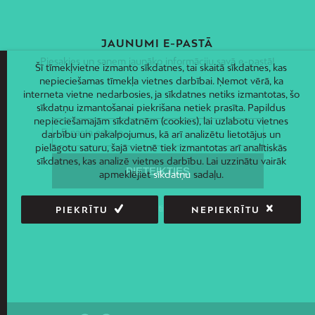
JAUNUMI E-PASTĀ
Piesakies un saņem jaunāko informāciju savā e-pastā!
Šī tīmekļvietne izmanto sīkdatnes, tai skaitā sīkdatnes, kas
nepieciešamas tīmekļa vietnes darbībai. Ņemot vērā, ka
interneta vietne nedarbosies, ja sīkdatnes netiks izmantotas, šo
sīkdatņu izmantošanai piekrišana netiek prasīta. Papildus
nepieciešamajām sīkdatnēm (cookies), lai uzlabotu vietnes
darbību un pakalpojumus, kā arī analizētu lietotājus un
pielāgotu saturu, šajā vietnē tiek izmantotas arī analītiskās
sīkdatnes, kas analizē vietnes darbību. Lai uzzinātu vairāk
apmeklējiet
sīkdatņu
sadaļu.
PIEKRĪTU
NEPIEKRĪTU