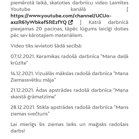
piemērotā laikā, skatoties darbnīcu video Laimītes
Youtube kanālā [
https://www.youtube.com/channel/UCUo-
axzR61yWbkefSREzfYQ
] Katrā darbnīcā
pieejamas 20 paciņas, tāpēc lūgums laicīgi doties
pēc sev kārotajiem materiāliem.
Video tiks ievietoti šādā secībā:
07.12.2021. Keramikas radošā darbnīca “Mana daiļā
krūzīte”
14.12.2021. Vizuālās mākslas radošā darbnīca “Mana
Ziemassvētku māja”
21.12.2021. Ādas apstrādes radošā darbnīca “Mana
skaistā grāmatzīme”
28.12.2021. Stikla apstrādes radošā darbnīca “Mans
ziemas svečturis”
Lai mierīgs šis ziemas laiks un maģisks radošais
darbs!