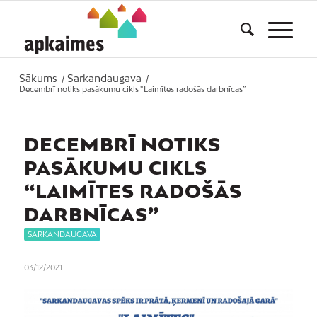
Sākums
Sarkandaugava
/
/
Decembrī notiks pasākumu cikls “Laimītes radošās darbnīcas”
DECEMBRĪ NOTIKS
PASĀKUMU CIKLS
“LAIMĪTES RADOŠĀS
DARBNĪCAS”
SARKANDAUGAVA
03/12/2021