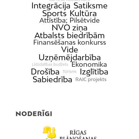
Integrācija
Satiksme
Sports
Kultūra
Attīstība; Pilsētvide
NVO ziņa
Atbalsts biedrībām
Finansēšanas konkurss
Vide
Uzņēmējdarbība
Ekonomika
Līdzdalības budžets
Drošība
Izglītība
Tūrisms
Sabiedrība
RAIC projekts
NODERĪGI