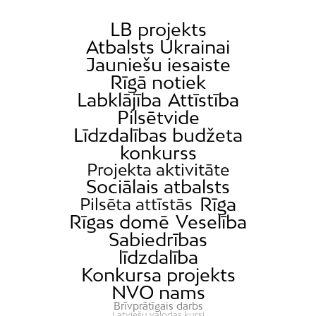
LB projekts
Atbalsts Ukrainai
Jauniešu iesaiste
Rīgā notiek
Labklājība
Attīstība
Pilsētvide
Līdzdalības budžeta
konkurss
Projekta aktivitāte
Sociālais atbalsts
Rīga
Pilsēta attīstās
Rīgas domē
Veselība
Sabiedrības
līdzdalība
Konkursa projekts
NVO nams
Brīvprātīgais darbs
Latviešu valodas kursi