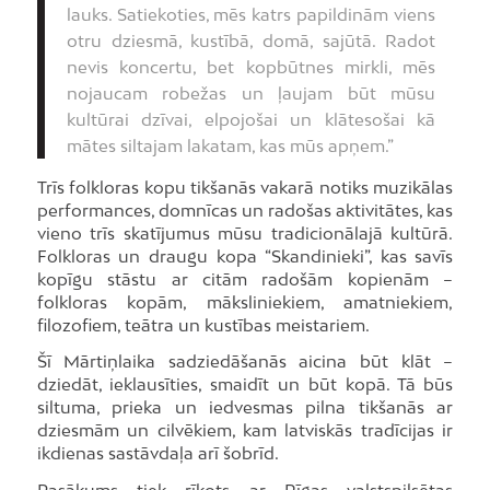
lauks. Satiekoties, mēs katrs papildinām viens
otru dziesmā, kustībā, domā, sajūtā. Radot
nevis koncertu, bet kopbūtnes mirkli, mēs
nojaucam robežas un ļaujam būt mūsu
kultūrai dzīvai, elpojošai un klātesošai kā
mātes siltajam lakatam, kas mūs apņem.”
Trīs folkloras kopu tikšanās vakarā notiks muzikālas
performances, domnīcas un radošas aktivitātes, kas
vieno trīs skatījumus mūsu tradicionālajā kultūrā.
Folkloras un draugu kopa “Skandinieki”, kas savīs
kopīgu stāstu ar citām radošām kopienām –
folkloras kopām, māksliniekiem, amatniekiem,
filozofiem, teātra un kustības meistariem.
Šī Mārtiņlaika sadziedāšanās aicina būt klāt –
dziedāt, ieklausīties, smaidīt un būt kopā. Tā būs
siltuma, prieka un iedvesmas pilna tikšanās ar
dziesmām un cilvēkiem, kam latviskās tradīcijas ir
ikdienas sastāvdaļa arī šobrīd.