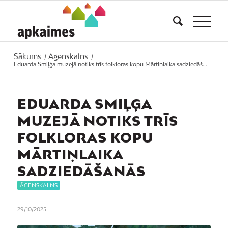
Sākums
Āgenskalns
/
/
Eduarda Smiļģa muzejā notiks trīs folkloras kopu Mārtiņlaika sadziedāš...
EDUARDA SMIĻĢA
MUZEJĀ NOTIKS TRĪS
FOLKLORAS KOPU
MĀRTIŅLAIKA
SADZIEDĀŠANĀS
ĀGENSKALNS
29/10/2025