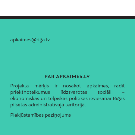
apkaimes@riga.lv
PAR APKAIMES.LV
Projekta mērķis ir nosakot apkaimes, radīt
priekšnoteikumus līdzsvarotas sociāli –
ekonomiskās un telpiskās politikas ieviešanai Rīgas
pilsētas administratīvajā teritorijā.
Piekļūstamības paziņojums