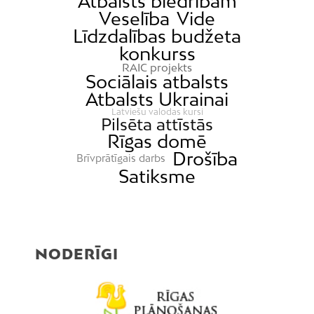
Atbalsts biedrībām
Veselība
Vide
Līdzdalības budžeta
konkurss
RAIC projekts
Sociālais atbalsts
Atbalsts Ukrainai
Latviešu valodas kursi
Pilsēta attīstās
Rīgas domē
Drošība
Brīvprātīgais darbs
Satiksme
NODERĪGI