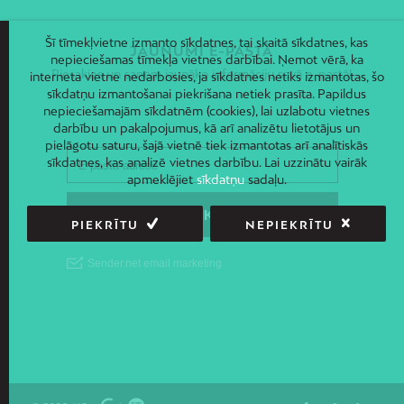
Šī tīmekļvietne izmanto sīkdatnes, tai skaitā sīkdatnes, kas
JAUNUMI E-PASTĀ
nepieciešamas tīmekļa vietnes darbībai. Ņemot vērā, ka
Piesakies un saņem jaunāko informāciju savā e-pastā!
interneta vietne nedarbosies, ja sīkdatnes netiks izmantotas, šo
sīkdatņu izmantošanai piekrišana netiek prasīta. Papildus
nepieciešamajām sīkdatnēm (cookies), lai uzlabotu vietnes
darbību un pakalpojumus, kā arī analizētu lietotājus un
pielāgotu saturu, šajā vietnē tiek izmantotas arī analītiskās
sīkdatnes, kas analizē vietnes darbību. Lai uzzinātu vairāk
apmeklējiet
sīkdatņu
sadaļu.
PIEKRĪTU
NEPIEKRĪTU