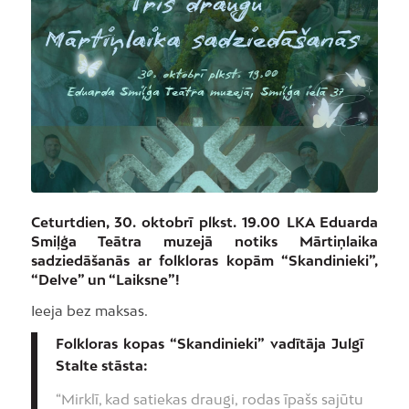
Ceturtdien, 30. oktobrī plkst. 19.00 LKA Eduarda
Smiļģa Teātra muzejā notiks Mārtiņlaika
sadziedāšanās ar folkloras kopām “Skandinieki”,
“Delve” un “Laiksne”!
Ieeja bez maksas.
Folkloras kopas “Skandinieki” vadītāja Julgī
Stalte stāsta:
“Mirklī, kad satiekas draugi, rodas īpašs sajūtu