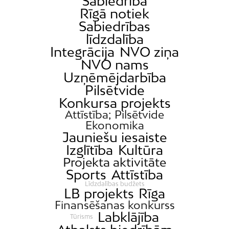
Sabiedrība
Rīgā notiek
Sabiedrības
līdzdalība
Integrācija
NVO ziņa
NVO nams
Uzņēmējdarbība
Pilsētvide
Konkursa projekts
Attīstība; Pilsētvide
Ekonomika
Jauniešu iesaiste
Izglītība
Kultūra
Projekta aktivitāte
Sports
Attīstība
Līdzdalības budžets
LB projekts
Rīga
Finansēšanas konkurss
Labklājība
Tūrisms