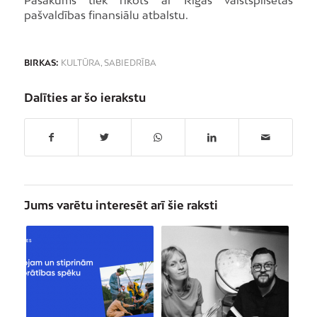
Pasākums tiek rīkots ar Rīgas valstspilsētas
pašvaldības finansiālu atbalstu.
BIRKAS:
KULTŪRA
,
SABIEDRĪBA
Dalīties ar šo ierakstu
Jums varētu interesēt arī šie raksti