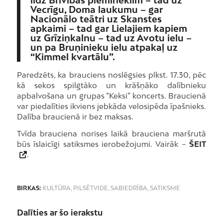
līdz Brīvības piemineklim – tad uz
Vecrīgu, Doma laukumu – gar
Nacionālo teātri uz Skanstes
apkaimi – tad gar Lielajiem kapiem
uz Grīziņkalnu – tad uz Avotu ielu –
un pa Bruņinieku ielu atpakaļ uz
“Kimmel kvartālu”.
Paredzēts, ka brauciens noslēgsies plkst. 17.30, pēc
kā sekos spilgtāko un krāšņāko dalībnieku
apbalvošana un grupas “Keksi” koncerts. Braucienā
var piedalīties ikviens jebkāda velosipēda īpašnieks.
Dalība braucienā ir bez maksas.
Tvīda brauciena norises laikā brauciena maršrutā
būs īslaicīgi satiksmes ierobežojumi. Vairāk –
ŠEIT
.
BIRKAS:
KULTŪRA
,
PILSĒTVIDE
,
SABIEDRĪBA
,
SATIKSME
Dalīties ar šo ierakstu