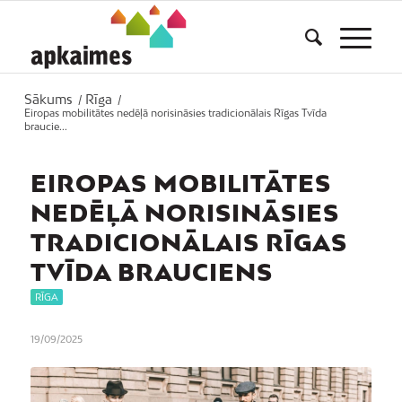
Sākums
Rīga
/
/
Eiropas mobilitātes nedēļā norisināsies tradicionālais Rīgas Tvīda
braucie...
EIROPAS MOBILITĀTES
NEDĒĻĀ NORISINĀSIES
TRADICIONĀLAIS RĪGAS
TVĪDA BRAUCIENS
RĪGA
19/09/2025