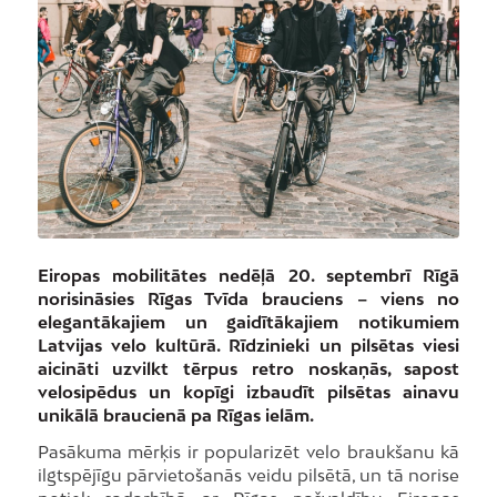
Eiropas mobilitātes nedēļā 20. septembrī Rīgā
norisināsies Rīgas Tvīda brauciens – viens no
elegantākajiem un gaidītākajiem notikumiem
Latvijas velo kultūrā. Rīdzinieki un pilsētas viesi
aicināti uzvilkt tērpus retro noskaņās, sapost
velosipēdus un kopīgi izbaudīt pilsētas ainavu
unikālā braucienā pa Rīgas ielām.
Pasākuma mērķis ir popularizēt velo braukšanu kā
ilgtspējīgu pārvietošanās veidu pilsētā, un tā norise