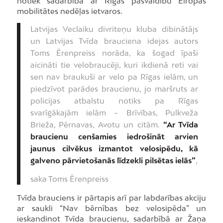
notiek sadarbībā ar Rīgas pašvaldību Eiropas
mobilitātes nedēļas ietvaros.
Latvijas Veclaiku divriteņu kluba dibinātājs
un Latvijas Tvīda brauciena idejas autors
Toms Ērenpreiss norāda, ka šogad īpaši
aicināti tie velobraucēji, kuri ikdienā reti vai
sen nav braukuši ar velo pa Rīgas ielām, un
piedzīvot parādes braucienu, jo maršruts ar
policijas atbalstu notiks pa Rīgas
svarīgākajām ielām – Brīvības, Pulkveža
Brieža, Pērnavas, Avotu un citām.
“Ar Tvīda
braucienu cenšamies iedrošināt arvien
jaunus cilvēkus izmantot velosipēdu, kā
galveno pārvietošanās līdzekli pilsētas ielās”
,
saka Toms Ērenpreiss
Tvīda brauciens ir pārtapis arī par labdarības akciju
ar saukli “Nav bērnības bez velosipēda” un
ieskandinot Tvīda braucienu, sadarbībā ar Žaņa