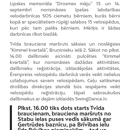
Lipskes memoriāla “Drosmes māju” 13. un 14.
septembrī norisināsies īpašas labdarības
velodarbnīcas SOS ciematu bērniem, kurās bērni
kopā ar speciālistiem rūpīgi salabos 15 velosipēdus,
kuri pēc tam paliks bērniem. Mērķis ir šādas
darbnīcas rīkot biežāk.
Tvīda brauciena maršruts sāksies un noslēgsies
“Kimmel kvartalā”, Bruņinieku ielā 2. Sākot no plkst.
14.00 dalībnieki aicināti pulcēties “Kimmel
kvartalā”, kur norisināsies dažādas aktivitātes:
dalībnieku reģistrācija, izklaidējošas aktivitātes,
Ērenpreiss velosipēdu darbnīcā varēs veikt nelielus
uzlabojumus savam velosipēdam, Ceļu satiksmes
drošības direkcijas stendā būs iespējams veikt
velosipēdu reģistrāciju, tāpat sabraukušos
dalībniekus ar dejām izklaidēs SwingDance.lv.
Plkst. 16.00 tiks dots starts Tvīda
braucienam, brauciena maršruts no
Stabu ielas puses vedīs sākumā gar
Ģertrūdes baznīcu, pa Brīvības ielu