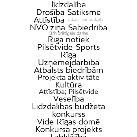
līdzdalība
Drošība
Satiksme
Attīstība
Līdzdalības budžets
NVO ziņa
Sabiedrība
Brīvprātīgais darbs
Rīgā notiek
Pilsētvide
Sports
Rīga
Uzņēmējdarbība
Atbalsts biedrībām
Projekta aktivitāte
Kultūra
Attīstība; Pilsētvide
Veselība
Līdzdalības budžeta
konkurss
Vide
Rīgas domē
Konkursa projekts
Labklājība