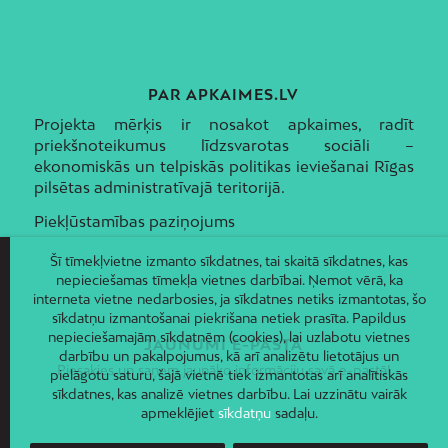
PAR APKAIMES.LV
Projekta mērķis ir nosakot apkaimes, radīt
priekšnoteikumus līdzsvarotas sociāli –
ekonomiskās un telpiskās politikas ieviešanai Rīgas
pilsētas administratīvajā teritorijā.
Piekļūstamības paziņojums
Šī tīmekļvietne izmanto sīkdatnes, tai skaitā sīkdatnes, kas
nepieciešamas tīmekļa vietnes darbībai. Ņemot vērā, ka
interneta vietne nedarbosies, ja sīkdatnes netiks izmantotas, šo
sīkdatņu izmantošanai piekrišana netiek prasīta. Papildus
nepieciešamajām sīkdatnēm (cookies), lai uzlabotu vietnes
JAUNUMI E-PASTĀ
darbību un pakalpojumus, kā arī analizētu lietotājus un
Piesakies un saņem jaunāko informāciju savā e-pastā!
pielāgotu saturu, šajā vietnē tiek izmantotas arī analītiskās
sīkdatnes, kas analizē vietnes darbību. Lai uzzinātu vairāk
apmeklējiet
sīkdatņu
sadaļu.