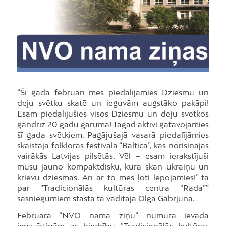
“Šī gada februārī mēs piedalījāmies Dziesmu un
deju svētku skatē un ieguvām augstāko pakāpi!
Esam piedalījušies visos Dziesmu un deju svētkos
gandrīz 20 gadu garumā! Tagad aktīvi gatavojamies
šī gada svētkiem. Pagājušajā vasarā piedalījāmies
skaistajā folkloras festivālā “Baltica”, kas norisinājās
vairākās Latvijas pilsētās. Vēl – esam ierakstījuši
mūsu jauno kompaktdisku, kurā skan ukraiņu un
krievu dziesmas. Arī ar to mēs ļoti lepojamies!” tā
par “Tradicionālās kultūras centra “Rada””
sasniegumiem stāsta tā vadītāja Olga Gabrjuna.
Februāra “NVO nama ziņu” numura ievadā