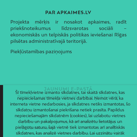
PAR APKAIMES.LV
Projekta mērķis ir nosakot apkaimes, radīt
priekšnoteikumus līdzsvarotas sociāli –
ekonomiskās un telpiskās politikas ieviešanai Rīgas
pilsētas administratīvajā teritorijā.
Piekļūstamības paziņojums
JAUNUMI E-PASTĀ
Šī tīmekļvietne izmanto sīkdatnes, tai skaitā sīkdatnes, kas
Piesakies un saņem jaunāko informāciju savā e-pastā!
nepieciešamas tīmekļa vietnes darbībai. Ņemot vērā, ka
interneta vietne nedarbosies, ja sīkdatnes netiks izmantotas, šo
sīkdatņu izmantošanai piekrišana netiek prasīta. Papildus
nepieciešamajām sīkdatnēm (cookies), lai uzlabotu vietnes
darbību un pakalpojumus, kā arī analizētu lietotājus un
pielāgotu saturu, šajā vietnē tiek izmantotas arī analītiskās
sīkdatnes, kas analizē vietnes darbību. Lai uzzinātu vairāk