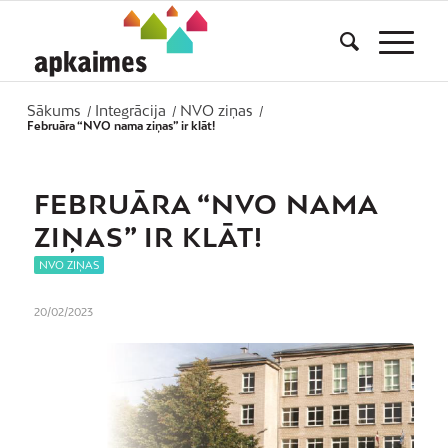
Sākums
Integrācija
NVO ziņas
/
/
/
Februāra “NVO nama ziņas” ir klāt!
FEBRUĀRA “NVO NAMA
ZIŅAS” IR KLĀT!
NVO ZIŅAS
20/02/2023