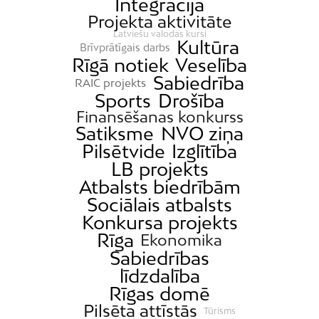
Integrācija
Projekta aktivitāte
Latviešu valodas kursi
Kultūra
Brīvprātīgais darbs
Rīgā notiek
Veselība
Sabiedrība
RAIC projekts
Sports
Drošība
Finansēšanas konkurss
Satiksme
NVO ziņa
Pilsētvide
Izglītība
LB projekts
Atbalsts biedrībām
Sociālais atbalsts
Konkursa projekts
Rīga
Ekonomika
Sabiedrības
līdzdalība
Rīgas domē
Pilsēta attīstās
Tūrisms