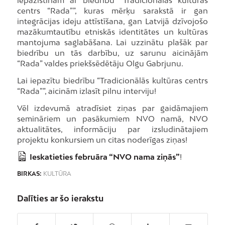
iepazīstinām ar biedrību “Tradicionālās kultūras
centrs “Rada””, kuras mērķu sarakstā ir gan
integrācijas ideju attīstīšana, gan Latvijā dzīvojošo
mazākumtautību etniskās identitātes un kultūras
mantojuma saglabāšana. Lai uzzinātu plašāk par
biedrību un tās darbību, uz sarunu aicinājām
“Rada” valdes priekšsēdētāju Olgu Gabrjunu.
Lai iepazītu biedrību “Tradicionālās kultūras centrs
“Rada””, aicinām izlasīt pilnu interviju!
Vēl izdevumā atradīsiet ziņas par gaidāmajiem
semināriem un pasākumiem NVO namā, NVO
aktualitātes, informāciju par izsludinātajiem
projektu konkursiem un citas noderīgas ziņas!
Ieskatieties februāra “NVO nama ziņās”
!
BIRKAS:
KULTŪRA
Dalīties ar šo ierakstu