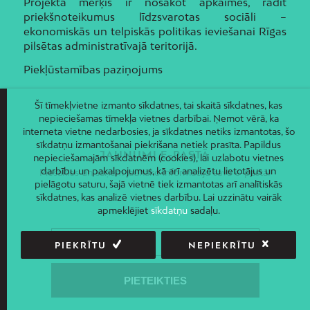
Projekta mērķis ir nosakot apkaimes, radīt
priekšnoteikumus līdzsvarotas sociāli –
ekonomiskās un telpiskās politikas ieviešanai Rīgas
pilsētas administratīvajā teritorijā.
Piekļūstamības paziņojums
Šī tīmekļvietne izmanto sīkdatnes, tai skaitā sīkdatnes, kas
nepieciešamas tīmekļa vietnes darbībai. Ņemot vērā, ka
interneta vietne nedarbosies, ja sīkdatnes netiks izmantotas, šo
sīkdatņu izmantošanai piekrišana netiek prasīta. Papildus
JAUNUMI E-PASTĀ
nepieciešamajām sīkdatnēm (cookies), lai uzlabotu vietnes
darbību un pakalpojumus, kā arī analizētu lietotājus un
Piesakies un saņem jaunāko informāciju savā e-pastā!
pielāgotu saturu, šajā vietnē tiek izmantotas arī analītiskās
sīkdatnes, kas analizē vietnes darbību. Lai uzzinātu vairāk
apmeklējiet
sīkdatņu
sadaļu.
PIEKRĪTU
NEPIEKRĪTU