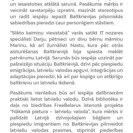
un iesaistoties atklātā sarunā. Pasākuma mērķis ir
veicināt savstarpēju izpratni, mazināt stereotipus
un radīt iespēju iepazīt Baltkrievijas pilsoniskās
sabiedrības pieredzi caur personīgiem stāstiem.
“Slikto kaimiņu viesistabā” varēs satikt IT nozares
speciālisti Darju, pētnieci un divu bērnu māmiņu
Marinu, kā arī žurnālisti Nastu, kura pēc otrās
aizturēšanas Baltkrievijā bija spiesta meklēt
patvērumu Latvijā. Sarunās būs iespēja uzzināt par
pašreizējo situāciju Baltkrievijā, dzīvi pēc piespiedu
emigrācijas, latviešu valodas apguvi, integrācijas un
adaptācijas pieredzi, kā arī par kopīgo un atšķirīgo
baltkrievu un latviešu ikdienā.
Pasākums vienlaikus būs arī iespēja dalībniecēm
praktiski lietot latviešu valodu. Dzīvā bibliotēka ir
daļa no biedrības FreeBelarus īstenotā projekta
“Nākamā pietura – latviešu valoda”, kura mērķis ir
palīdzēt Latvijā dzīvojošajiem bēgļiem un
piespiedu imigrantiem no Baltkrievijas pilnveidot
latviešu valodas prasmes, stiprināt piederības