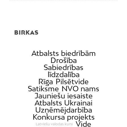
BIRKAS
Atbalsts biedrībām
Drošība
Sabiedrības
līdzdalība
Rīga
Pilsētvide
Satiksme
NVO nams
Jauniešu iesaiste
Atbalsts Ukrainai
Uzņēmējdarbība
Konkursa projekts
Vide
Latviešu valodas kursi