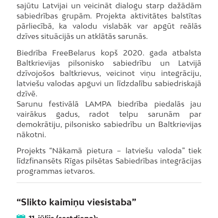
sajūtu Latvijai un veicināt dialogu starp dažādām
sabiedrības grupām. Projekta aktivitātes balstītas
pārliecībā, ka valodu vislabāk var apgūt reālās
dzīves situācijās un atklātās sarunās.
Biedrība FreeBelarus kopš 2020. gada atbalsta
Baltkrievijas pilsonisko sabiedrību un Latvijā
dzīvojošos baltkrievus, veicinot viņu integrāciju,
latviešu valodas apguvi un līdzdalību sabiedriskajā
dzīvē.
Sarunu festivālā LAMPA biedrība piedalās jau
vairākus gadus, radot telpu sarunām par
demokrātiju, pilsonisko sabiedrību un Baltkrievijas
nākotni.
Projekts “Nākamā pietura – latviešu valoda” tiek
līdzfinansēts Rīgas pilsētas Sabiedrības integrācijas
programmas ietvaros.
“Slikto kaimiņu viesistaba”
11. jūlijs (sestdiena);