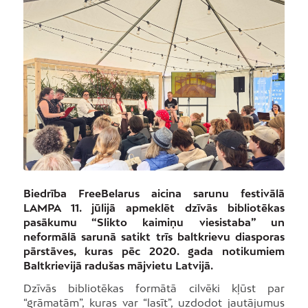
Biedrība FreeBelarus aicina sarunu festivālā
LAMPA 11. jūlijā apmeklēt dzīvās bibliotēkas
pasākumu “Slikto kaimiņu viesistaba” un
neformālā sarunā satikt trīs baltkrievu diasporas
pārstāves, kuras pēc 2020. gada notikumiem
Baltkrievijā radušas mājvietu Latvijā.
Dzīvās bibliotēkas formātā cilvēki kļūst par
“grāmatām”, kuras var “lasīt”, uzdodot jautājumus