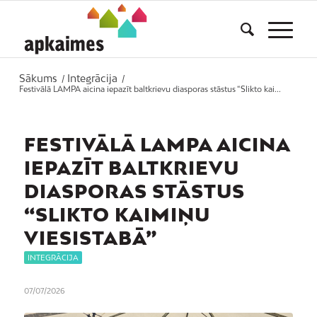
Sākums
Integrācija
/
/
Festivālā LAMPA aicina iepazīt baltkrievu diasporas stāstus “Slikto kai...
FESTIVĀLĀ LAMPA AICINA
IEPAZĪT BALTKRIEVU
DIASPORAS STĀSTUS
“SLIKTO KAIMIŅU
VIESISTABĀ”
INTEGRĀCIJA
07/07/2026