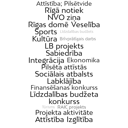
Attīstība; Pilsētvide
Rīgā notiek
NVO ziņa
Rīgas domē
Veselība
Sports
Līdzdalības budžets
Kultūra
Brīvprātīgais darbs
LB projekts
Sabiedrība
Integrācija
Ekonomika
Pilsēta attīstās
Sociālais atbalsts
Labklājība
Finansēšanas konkurss
Līdzdalības budžeta
konkurss
RAIC projekts
Tūrisms
Projekta aktivitāte
Attīstība
Izglītība