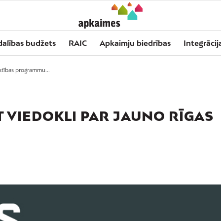
dalības budžets
RAIC
Apkaimju biedrības
Integrācij
īstības programmu...
T VIEDOKLI PAR JAUNO RĪGAS
U