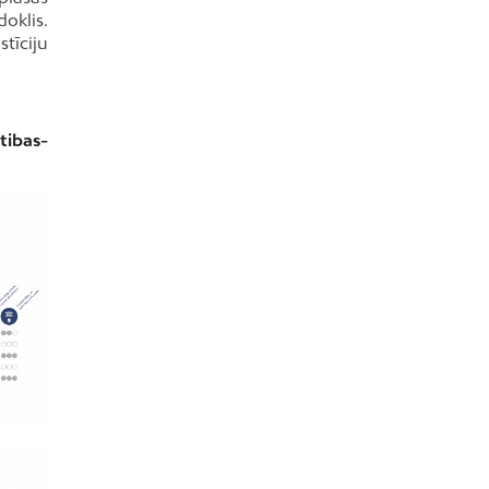
doklis.
stīciju
tibas-