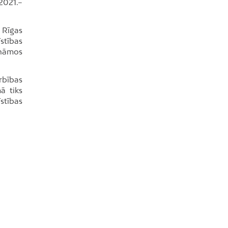
2021.–
 Rīgas
stības
ināmos
rbības
ā tiks
stības