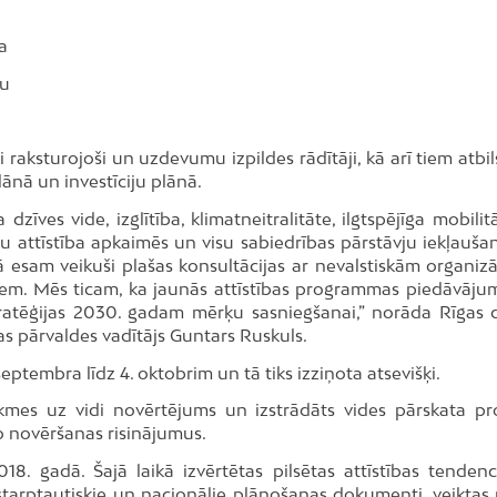
a
ku
i raksturojoši un uzdevumu izpildes rādītāji, kā arī tiem atbi
plānā un investīciju plānā.
dzīves vide, izglītība, klimatneitralitāte, ilgtspējīga mobili
u attīstība apkaimēs un visu sabiedrības pārstāvju iekļauša
ā esam veikuši plašas konsultācijas ar nevalstiskām organizā
kiem. Mēs ticam, ka jaunās attīstības programmas piedāvāju
s stratēģijas 2030. gadam mērķu sasniegšanai,” norāda Rīgas
as pārvaldes vadītājs Guntars Ruskuls.
eptembra līdz 4. oktobrim un tā tiks izziņota atsevišķi.
ekmes uz vidi novērtējums un izstrādāts vides pārskata pro
o novēršanas risinājumus.
8. gadā. Šajā laikā izvērtētas pilsētas attīstības tenden
i starptautiskie un nacionālie plānošanas dokumenti, veiktas 