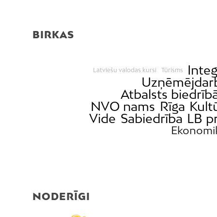
BIRKAS
Integ
Latviešu valodas kursi
Tūrisms
Uzņēmējdar
Atbalsts biedrī
NVO nams
Rīga
Kult
Vide
Sabiedrība
LB p
Ekonomi
NODERĪGI