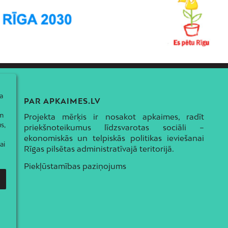
a
PAR APKAIMES.LV
ām
Projekta mērķis ir nosakot apkaimes, radīt
s,
priekšnoteikumus līdzsvarotas sociāli –
ekonomiskās un telpiskās politikas ieviešanai
ai
Rīgas pilsētas administratīvajā teritorijā.
Piekļūstamības paziņojums