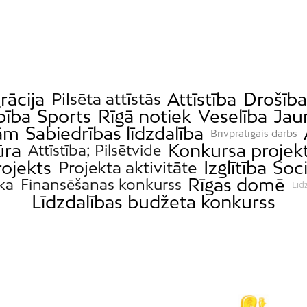
rācija
Attīstība
Drošība
Pilsēta attīstās
bība
Sports
Rīgā notiek
Veselība
Jaun
bām
Sabiedrības līdzdalība
Brīvprātīgais darbs
ūra
Konkursa projek
Attīstība; Pilsētvide
rojekts
Izglītība
Soci
Projekta aktivitāte
Rīgas domē
ka
Finansēšanas konkurss
Līd
Līdzdalības budžeta konkurss