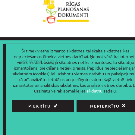
Šī tīmekļvietne izmanto sīkdatnes, tai skaitā sīkdatnes, kas
nepieciešamas tīmekļa vietnes darbībai. Ņemot vērā, ka internet
apkaimes@riga.lv
vietne nedarbosies, ja sīkdatnes netiks izmantotas, šo sīkdatņu
izmantošanai piekrišana netiek prasīta. Papildus nepieciešamaj
sīkdatnēm (cookies), lai uzlabotu vietnes darbību un pakalpojumu
kā arī analizētu lietotājus un pielāgotu saturu, šajā vietnē tiek
izmantotas arī analītiskās sīkdatnes, kas analizē vietnes darbību. L
uzzinātu vairāk apmeklējiet
sīkdatņu
sadaļu.
PIEKRĪTU
NEPIEKRĪTU