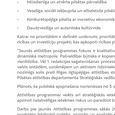
• Mūsdienīga un atvērta pilsētas pārvaldība
• Veselīga, sociāli iekļaujoša un atbalstoša pilsēt
• Konkurētspējīga pilsēta ar inovatīvu ekonomi
• Daudzveidīga un autentiska kultūrvide
Katrai no prioritātēm ir definēti uzdevumi, prioritāt
rīcības un investīciju projekti, kas apkopoti rīcības 
“Jaunās attīstības programmas fokuss ir kvalitatīva 
dinamiska metropole. Pašvaldībai būtiska ir kopien
vienlīdzība. Vēl 1. redakcijas sagatavošanas proces
valsts iestādēm, uzņēmējiem un aktīviem rīdzinie
nozīmīgs solis pretī Rīgas ilgtspējīgas attīstība
Pilsētas attīstības departamenta Stratēģiskās vadīb
Plānots, ka publiskā apspriešana norisināsies no 3. s
Attīstības programmai veikts arī stratēģiskās iet
apzinot nelabvēlīgas ietekmes riskus un paredzot t
Darbs pie jaunās Attīstības programmas sākās 201
novērtēta līdzšinējā politika, apzināti un analizēt