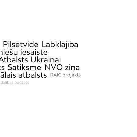
Pilsētvide
Labklājība
iešu iesaiste
Atbalsts Ukrainai
ts
Satiksme
NVO ziņa
ālais atbalsts
RAIC projekts
zdalības budžets