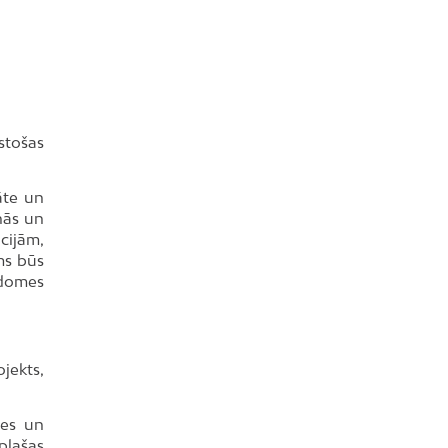
lstošas
tāte un
nās un
cijām,
ms būs
 domes
jekts,
ces un
plašas