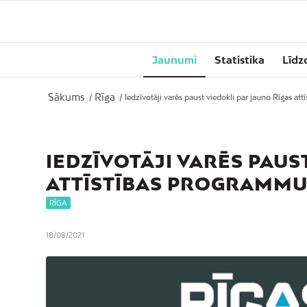
Jaunumi
Statistika
Līdz
Sākums
Rīga
/
/
Iedzīvotāji varēs paust viedokli par jauno Rīgas att
IEDZĪVOTĀJI VARĒS PAUS
ATTĪSTĪBAS PROGRAMM
RĪGA
18/08/2021