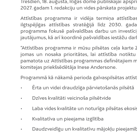
Trešdien, 18. augustā, Rīgas dome publiskajai apspr
2027. gadam 1. redakciju un vides pārskata projektu
Attīstības programma ir vidēja termiņa attīstīb
ilgtspējīgas attīstības stratēģijā līdz 2030. gad
programma fokusē pašvaldības darbu un investīcij
jautājumus, kā arī koordinē pašvaldības iestāžu da
“Attīstības programma ir mūsu pilsētas ceļa karte Z
jomas un nosaka prioritātes, lai attīstība notik
pamatota uz Attīstības programmas definētajiem mēr
komitejas priekšsēdētāja Inese Andersone.
Programmā kā nākamā perioda galvaspilsētas attīstīb
• Ērta un videi draudzīga pārvietošanās pilsētā
• Dzīves kvalitāti veicinoša pilsētvide
• Laba vides kvalitāte un noturīga pilsētas ekos
• Kvalitatīva un pieejama izglītība
• Daudzveidīgu un kvalitatīvu mājokļu pieejamī