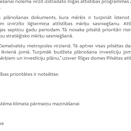
iešanai nolēma virzīt izstrādāto Rīgas attīstības programmas 
.
as plānošanas dokuments, kura mērķis ir turpināt īstenot
am izvirzīto ilgtermiņa attīstības mērķu sasniegšanu. Attī
as septiņu gadu periodam. Tā nosaka pilsētā prioritāri ris
rbu stratēģisko mērķu sasniegšanā.
iemeļvalstu metropoles virzienā. Tā aptver visas pilsētas da
tu ikvienā jomā. Turpmāk budžeta plānošana investīciju jom
ķiem un investīciju plānu,” uzsver Rīgas domes Pilsētas attī
as prioritātes ir noteiktas:
istēma klimata pārmaiņu mazināšanai
ba