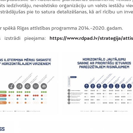
ts iedzīvotāju, nevalstisko organizāciju un valsts iestāžu vie
trādājušas pie to satura detalizēšanas, kā arī rīcību un inve
 ir spēkā Rīgas attīstības programma 2014.−2020. gadam.
s izstrādi pieejama:
https://www.rdpad.lv/strategija/attis