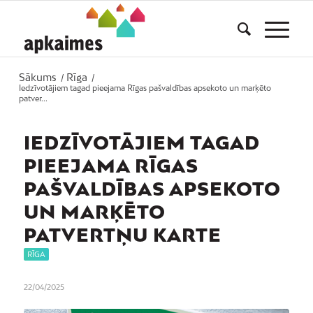
Sākums
Rīga
/
/
Iedzīvotājiem tagad pieejama Rīgas pašvaldības apsekoto un marķēto
patver...
IEDZĪVOTĀJIEM TAGAD
PIEEJAMA RĪGAS
PAŠVALDĪBAS APSEKOTO
UN MARĶĒTO
PATVERTŅU KARTE
RĪGA
22/04/2025