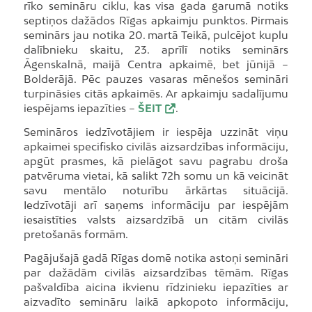
rīko semināru ciklu, kas visa gada garumā notiks
septiņos dažādos Rīgas apkaimju punktos. Pirmais
seminārs jau notika 20. martā Teikā, pulcējot kuplu
dalībnieku skaitu, 23. aprīlī notiks seminārs
Āgenskalnā, maijā Centra apkaimē, bet jūnijā –
Bolderājā. Pēc pauzes vasaras mēnešos semināri
turpināsies citās apkaimēs. Ar apkaimju sadalījumu
iespējams iepazīties –
ŠEIT
.
Semināros iedzīvotājiem ir iespēja uzzināt viņu
apkaimei specifisko civilās aizsardzības informāciju,
apgūt prasmes, kā pielāgot savu pagrabu droša
patvēruma vietai, kā salikt 72h somu un kā veicināt
savu mentālo noturību ārkārtas situācijā.
Iedzīvotāji arī saņems informāciju par iespējām
iesaistīties valsts aizsardzībā un citām civilās
pretošanās formām.
Pagājušajā gadā Rīgas domē notika astoņi semināri
par dažādām civilās aizsardzības tēmām. Rīgas
pašvaldība aicina ikvienu rīdzinieku iepazīties ar
aizvadīto semināru laikā apkopoto informāciju,