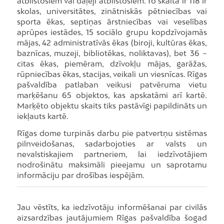
atbilstošiem vai daļēji atbilstošiem. To skaitā ir 118 ir
skolas, universitātes, zinātniskās pētniecības vai
sporta ēkas, septiņas ārstniecības vai veselības
aprūpes iestādes, 15 sociālo grupu kopdzīvojamās
mājas, 42 administratīvās ēkas (biroji, kultūras ēkas,
baznīcas, muzeji, bibliotēkas, noliktavas), bet 36 –
citas ēkas, piemēram, dzīvokļu mājas, garāžas,
rūpniecības ēkas, stacijas, veikali un viesnīcas. Rīgas
pašvaldība patlaban veikusi patvēruma vietu
marķēšanu 65 objektos, kas apskatāmi arī kartē.
Marķēto objektu skaits tiks pastāvīgi papildināts un
iekļauts kartē.
Rīgas dome turpinās darbu pie patvertņu sistēmas
pilnveidošanas, sadarbojoties ar valsts un
nevalstiskajiem partneriem, lai iedzīvotājiem
nodrošinātu maksimāli pieejamu un saprotamu
informāciju par drošības iespējām.
Jau vēstīts, ka iedzīvotāju informēšanai par civilās
aizsardzības jautājumiem Rīgas pašvaldība šogad