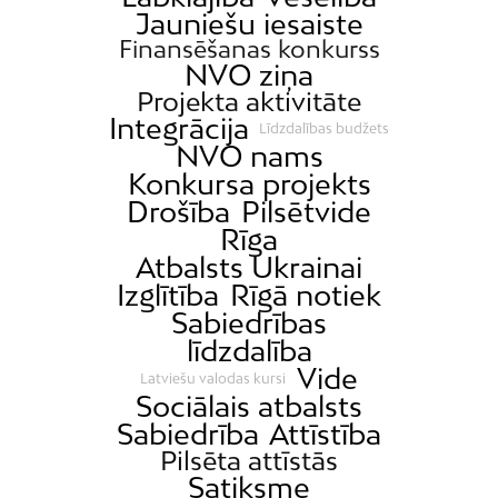
Jauniešu iesaiste
Finansēšanas konkurss
NVO ziņa
Projekta aktivitāte
Integrācija
Līdzdalības budžets
NVO nams
Konkursa projekts
Drošība
Pilsētvide
Rīga
Atbalsts Ukrainai
Izglītība
Rīgā notiek
Sabiedrības
līdzdalība
Vide
Latviešu valodas kursi
Sociālais atbalsts
Sabiedrība
Attīstība
Pilsēta attīstās
Satiksme