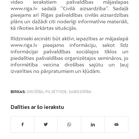
video ierakstiem pašvaldības mājaslapas
www.riga.lv sadaļā ’’Civilā aizsardzība’’. Sadaļā
pieejams arī Rīgas pašvaldības civilās aizsardzības
plāns un dažādi citi noderīgi informatīvie materiāli,
kā rīkoties ārkārtas situācijās.
Rīdzinieki aicināti būt aktīvi, iepazīties ar mājaslapā
www.riga.lv pieejamo informāciju, sekot līdz
informācijai pašvaldības sociālajos tīklos un
piedalīties pašvaldības organizētajos semināros, jo
informētība veicina drošības sajūtu un ļauj
izvairīties no pārpratumiem un kļūdām.
BIRKAS:
DROŠĪBA
,
PILSĒTVIDE
,
SABIEDRĪBA
Dalīties ar šo ierakstu