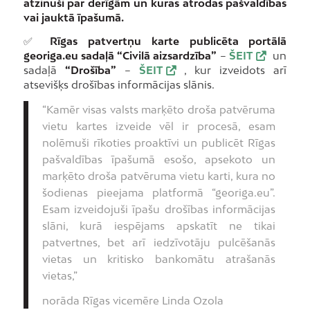
atzinuši par derīgām un kuras atrodas pašvaldības
vai jauktā īpašumā.
✅
Rīgas patvertņu karte publicēta portālā
georiga.eu sadaļā “Civilā aizsardzība”
–
ŠEIT
un
sadaļā
“Drošība”
–
ŠEIT
, kur izveidots arī
atsevišķs drošības informācijas slānis.
“Kamēr visas valsts marķēto droša patvēruma
vietu kartes izveide vēl ir procesā, esam
nolēmuši rīkoties proaktīvi un publicēt Rīgas
pašvaldības īpašumā esošo, apsekoto un
marķēto droša patvēruma vietu karti, kura no
šodienas pieejama platformā “georiga.eu”.
Esam izveidojuši īpašu drošības informācijas
slāni, kurā iespējams apskatīt ne tikai
patvertnes, bet arī iedzīvotāju pulcēšanās
vietas un kritisko bankomātu atrašanās
vietas,”
norāda Rīgas vicemēre Linda Ozola