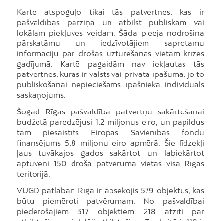
Karte atspoguļo tikai tās patvertnes, kas ir
pašvaldības pārziņā un atbilst publiskam vai
lokālam piekļuves veidam. Šāda pieeja nodrošina
pārskatāmu un iedzīvotājiem saprotamu
informāciju par drošas uzturēšanās vietām krīzes
gadījumā. Kartē pagaidām nav iekļautas tās
patvertnes, kuras ir valsts vai privātā īpašumā, jo to
publiskošanai nepieciešams īpašnieka individuāls
saskaņojums.
Šogad Rīgas pašvaldība patvertņu sakārtošanai
budžetā paredzējusi 1,2 miljonus eiro, un papildus
tam piesaistīts Eiropas Savienības fondu
finansējums 5,8 miljonu eiro apmērā. Šie līdzekļi
ļaus tuvākajos gados sakārtot un labiekārtot
aptuveni 150 droša patvēruma vietas visā Rīgas
teritorijā.
VUGD patlaban Rīgā ir apsekojis 579 objektus, kas
būtu piemēroti patvērumam. No pašvaldībai
piederošajiem 317 objektiem 218 atzīti par