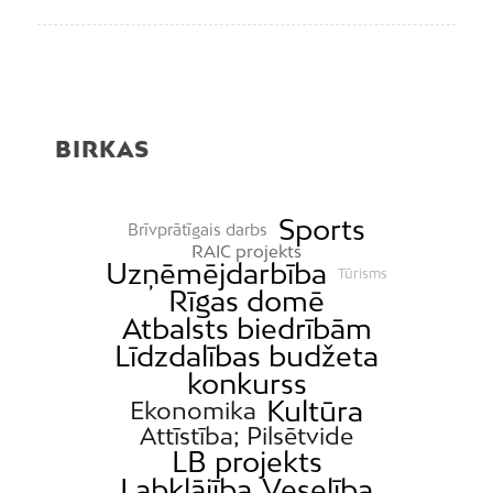
BIRKAS
Sports
Brīvprātīgais darbs
RAIC projekts
Uzņēmējdarbība
Tūrisms
Rīgas domē
Atbalsts biedrībām
Līdzdalības budžeta
konkurss
Kultūra
Ekonomika
Attīstība; Pilsētvide
LB projekts
Labklājība
Veselība