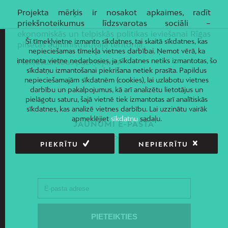
Projekta mērķis ir nosakot apkaimes, radīt
priekšnoteikumus līdzsvarotas sociāli –
ekonomiskās un telpiskās politikas ieviešanai Rīgas
Šī tīmekļvietne izmanto sīkdatnes, tai skaitā sīkdatnes, kas
pilsētas administratīvajā teritorijā.
nepieciešamas tīmekļa vietnes darbībai. Ņemot vērā, ka
interneta vietne nedarbosies, ja sīkdatnes netiks izmantotas, šo
Piekļūstamības paziņojums
sīkdatņu izmantošanai piekrišana netiek prasīta. Papildus
nepieciešamajām sīkdatnēm (cookies), lai uzlabotu vietnes
darbību un pakalpojumus, kā arī analizētu lietotājus un
pielāgotu saturu, šajā vietnē tiek izmantotas arī analītiskās
sīkdatnes, kas analizē vietnes darbību. Lai uzzinātu vairāk
apmeklējiet
sīkdatņu
sadaļu.
JAUNUMI E-PASTĀ
Piesakies un saņem jaunāko informāciju savā e-pastā!
PIEKRĪTU
NEPIEKRĪTU