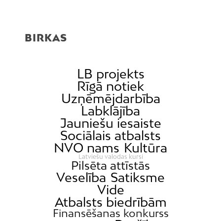
BIRKAS
LB projekts
Rīgā notiek
Uzņēmējdarbība
Labklājība
Jauniešu iesaiste
Sociālais atbalsts
NVO nams
Kultūra
Latviešu valodas kursi
Pilsēta attīstās
Veselība
Satiksme
Vide
Atbalsts biedrībām
Finansēšanas konkurss