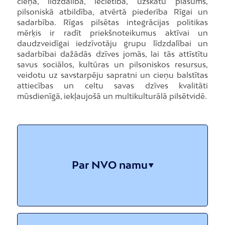
cieņa, līdzdalība, iecietība, uzskatu plašums,
pilsoniskā atbildība, atvērtā piederība Rīgai un
sadarbība. Rīgas pilsētas integrācijas politikas
mērķis ir radīt priekšnoteikumus aktīvai un
daudzveidīgai iedzīvotāju grupu līdzdalībai un
sadarbībai dažādās dzīves jomās, lai tās attīstītu
savus sociālos, kultūras un pilsoniskos resursus,
veidotu uz savstarpēju sapratni un cieņu balstītas
attiecības un celtu savas dzīves kvalitāti
mūsdienīgā, iekļaujošā un multikulturālā pilsētvidē.
Par NVO namu
Telpu lietošana
Telpu rezervācija
Telpu noslodzes kalendārs
Notikušie semināri
NVO nama ziņas