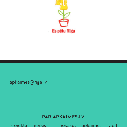
apkaimes@riga.lv
PAR APKAIMES.LV
Projekta mērķis ir nosakot apkaimes, radīt