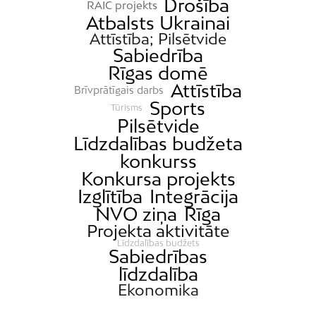
Drošība
RAIC projekts
Atbalsts Ukrainai
Attīstība; Pilsētvide
Sabiedrība
Rīgas domē
Attīstība
Brīvprātīgais darbs
Sports
Tūrisms
Pilsētvide
Līdzdalības budžeta
konkurss
Konkursa projekts
Izglītība
Integrācija
NVO ziņa
Rīga
Projekta aktivitāte
Līdzdalības budžets
Sabiedrības
līdzdalība
Ekonomika