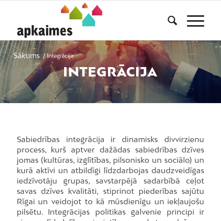
Sākums
/
Integrācija
INTEGRĀCIJA
Sabiedrības integrācija ir dinamisks divvirzienu
process, kurš aptver dažādas sabiedrības dzīves
jomas (kultūras, izglītības, pilsonisko un sociālo) un
kurā aktīvi un atbildīgi līdzdarbojas daudzveidīgas
iedzīvotāju grupas, savstarpējā sadarbībā ceļot
savas dzīves kvalitāti, stiprinot piederības sajūtu
Rīgai un veidojot to kā mūsdienīgu un iekļaujošu
pilsētu. Integrācijas politikas galvenie principi ir