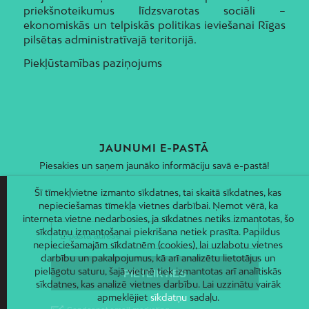
priekšnoteikumus līdzsvarotas sociāli –
ekonomiskās un telpiskās politikas ieviešanai Rīgas
pilsētas administratīvajā teritorijā.
Piekļūstamības paziņojums
JAUNUMI E-PASTĀ
Piesakies un saņem jaunāko informāciju savā e-pastā!
Šī tīmekļvietne izmanto sīkdatnes, tai skaitā sīkdatnes, kas
nepieciešamas tīmekļa vietnes darbībai. Ņemot vērā, ka
interneta vietne nedarbosies, ja sīkdatnes netiks izmantotas, šo
sīkdatņu izmantošanai piekrišana netiek prasīta. Papildus
nepieciešamajām sīkdatnēm (cookies), lai uzlabotu vietnes
darbību un pakalpojumus, kā arī analizētu lietotājus un
pielāgotu saturu, šajā vietnē tiek izmantotas arī analītiskās
sīkdatnes, kas analizē vietnes darbību. Lai uzzinātu vairāk
apmeklējiet
sīkdatņu
sadaļu.