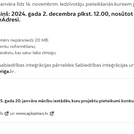
janvāra līdz 14. novembrim. Iedzīvotāju pieteikšanās kursiem 
iņš:
2024. gada 2. decembra plkst. 12.00, nosūto
eAdresi.
izmērs nepārsniedz 20 MB;
umentu noformēšanu;
rakstu, kas satur laika zīmogu.
abiedrības integrācijas pārvaldes Sabiedrības integrācijas un
riga.
lv .
25. gada 20. janvāra mācību iestādēs, kuru projektu pieteikumi konkurs
.lv
un
www.apkaimes.lv.