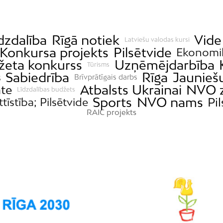
dzdalība
Rīgā notiek
Vide
Latviešu valodas kursi
Konkursa projekts
Pilsētvide
Ekonomi
džeta konkurss
Uzņēmējdarbība
Tūrisms
Sabiedrība
Rīga
Jauniešu
s
Brīvprātīgais darbs
Atbalsts Ukrainai
NVO z
āte
Līdzdalības budžets
Sports
NVO nams
Pil
ttīstība; Pilsētvide
RAIC projekts