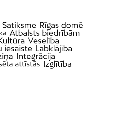
Satiksme
Rīgas domē
Atbalsts biedrībām
ka
Kultūra
Veselība
 iesaiste
Labklājība
iņa
Integrācija
Izglītība
sēta attīstās