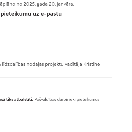
jāplāno no 2025. gada 20. janvāra.
t pieteikumu uz e-pastu
 līdzdalības nodaļas projektu vadītāja Kristīne
ā tiks atbalstīti.
Pašvaldības darbinieki pieteikumus