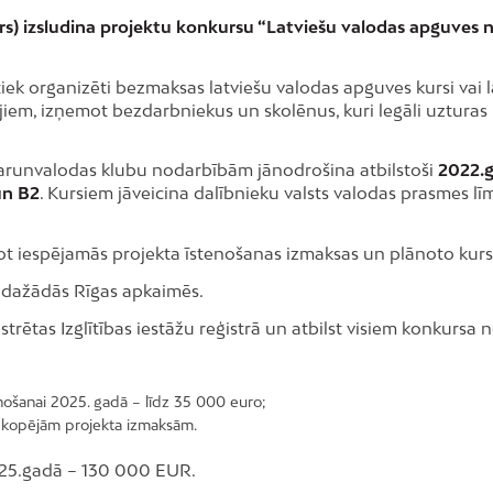
rs) izsludina projektu konkursu “Latviešu valodas apguves n
 tiek organizēti bezmaksas latviešu valodas apguves kursi vai 
iem, izņemot bezdarbniekus un skolēnus, kuri legāli uzturas
r sarunvalodas klubu nodarbībām jānodrošina atbilstoši
2022.g
 un B2
. Kursiem jāveicina dalībnieku valsts valodas prasmes 
ot iespējamās projekta īstenošanas izmaksas un plānoto kurs
es dažādās Rīgas apkaimēs.
ģistrētas Izglītības iestāžu reģistrā un atbilst visiem konkursa
enošanai 2025. gadā – līdz 35 000 euro;
o kopējām projekta izmaksām.
025.gadā – 130 000 EUR.