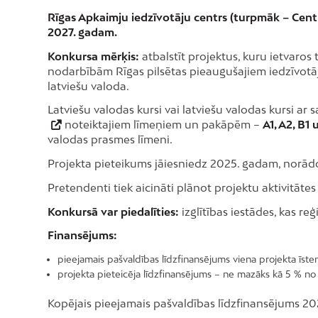
Rīgas Apkaimju iedzīvotāju centrs (turpmāk – Cent
2027. gadam.
Konkursa mērķis:
atbalstīt projektus, kuru ietvaros
nodarbībām Rīgas pilsētas pieaugušajiem iedzīvotāj
latviešu valoda.
Latviešu valodas kursi vai latviešu valodas kursi a
noteiktajiem līmeņiem un pakāpēm –
A1, A2, B1
valodas prasmes līmeni.
Projekta pieteikums jāiesniedz 2025. gadam, norād
Pretendenti tiek aicināti plānot projektu aktivitāt
Konkursā var piedalīties:
izglītības iestādes, kas re
Finansējums:
pieejamais pašvaldības līdzfinansējums viena projekta īst
projekta pieteicēja līdzfinansējums – ne mazāks kā 5 % n
Kopējais pieejamais pašvaldības līdzfinansējums 2