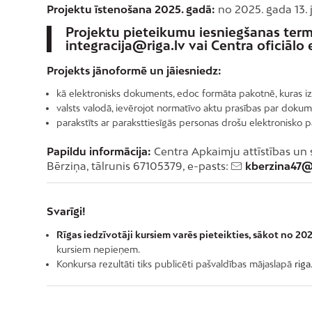
Projektu īstenošana 2025. gadā:
no 2025. gada 13. 
Projektu pieteikumu iesniegšanas term
integracija@riga.lv
vai Centra oficiālo 
Projekts jānoformē un jāiesniedz:
kā elektronisks dokuments, edoc formāta pakotnē, kuras 
valsts valodā, ievērojot normatīvo aktu prasības par dok
parakstīts ar paraksttiesīgās personas drošu elektronisko pa
Papildu informācija:
Centra Apkaimju attīstības un s
Bērziņa, tālrunis 67105379, e-pasts:
kberzina47@
Svarīgi!
Rīgas iedzīvotāji kursiem varēs pieteikties, sākot no 20
kursiem nepieņem.
Konkursa rezultāti tiks publicēti pašvaldības mājaslapā
riga