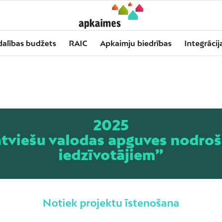
dalības budžets
RAIC
Apkaimju biedrības
Integrācij
2025
tviešu valodas apguves nodroš
iedzīvotājiem”
Notiek projektu īstenošana