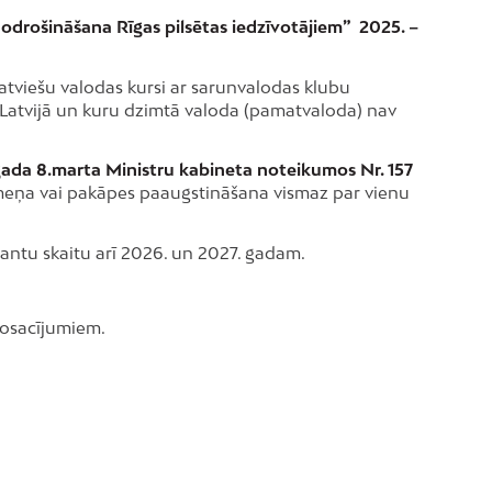
odrošināšana Rīgas pilsētas iedzīvotājiem” 2025. –
latviešu valodas kursi ar sarunvalodas klubu
 Latvijā un kuru dzimtā valoda (pamatvaloda) nav
ada 8.marta Ministru kabineta noteikumos Nr. 157
līmeņa vai pakāpes paaugstināšana vismaz par vienu
antu skaitu arī 2026. un 2027. gadam.
 nosacījumiem.