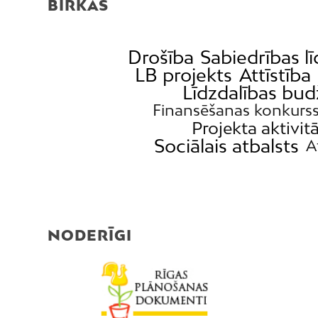
BIRKAS
Drošība
Sabiedrības lī
LB projekts
Attīstība
Līdzdalības bu
Finansēšanas konkurs
Projekta aktivit
Sociālais atbalsts
A
NODERĪGI