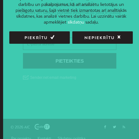
JAUNUMI E-PASTĀ
darbību un pakalpojumus, kā arī analizētu lietotājus un
pielāgotu saturu, šajā vietnē tiek izmantotas arī analītiskās
Piesakies un saņem jaunāko informāciju savā e-pastā!
sīkdatnes, kas analizē vietnes darbību. Lai uzzinātu vairāk
apmeklējiet
sīkdatņu
sadaļu.
PIEKRĪTU
NEPIEKRĪTU
© 2026 AIC
Par projektu
Kontakti
Sīkdatņu politika