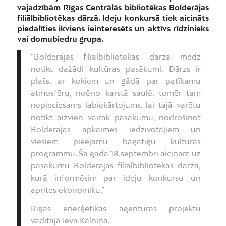
vajadzībām Rīgas Centrālās bibliotēkas Bolderājas
filiālbibliotēkas dārzā. Ideju konkursā tiek aicināts
piedalīties ikviens ieinteresēts un aktīvs rīdzinieks
vai domubiedru grupa.
“Bolderājas filiālbibliotēkas dārzā mēdz
notikt dažādi kultūras pasākumi. Dārzs ir
plašs, ar kokiem un gādā par patīkamu
atmosfēru, noēno karstā saulē, tomēr tam
nepieciešams labiekārtojums, lai tajā varētu
notikt aizvien vairāk pasākumu, nodrošinot
Bolderājas apkaimes iedzīvotājiem un
viesiem pieejamu bagātīgu kultūras
programmu. Šā gada 18.septembrī aicinām uz
pasākumu Bolderājas filiālbibliotēkas dārzā,
kurā informēsim par ideju konkursu un
aprites ekonomiku,”
Rīgas enerģētikas aģentūras projektu
vadītāja Ieva Kalniņa.