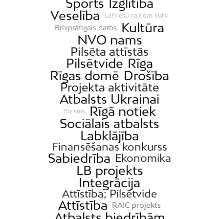
Sports
Izglītība
Veselība
Latviešu valodas kursi
Kultūra
Brīvprātīgais darbs
NVO nams
Pilsēta attīstās
Pilsētvide
Rīga
Rīgas domē
Drošība
Projekta aktivitāte
Atbalsts Ukrainai
Rīgā notiek
Tūrisms
Sociālais atbalsts
Labklājība
Finansēšanas konkurss
Sabiedrība
Ekonomika
LB projekts
Integrācija
Attīstība; Pilsētvide
Attīstība
RAIC projekts
Atbalsts biedrībām