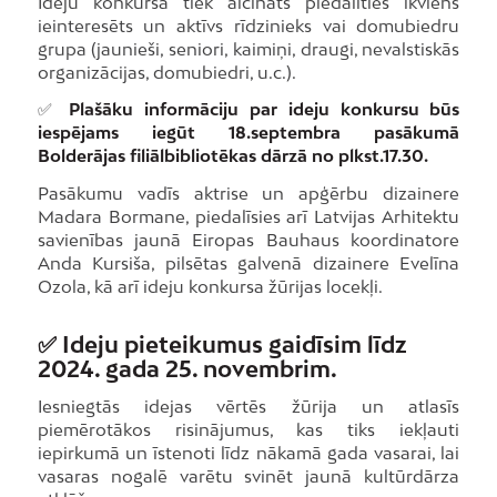
Ideju konkursā tiek aicināts piedalīties ikviens
ieinteresēts un aktīvs rīdzinieks vai domubiedru
grupa (jaunieši, seniori, kaimiņi, draugi, nevalstiskās
organizācijas, domubiedri, u.c.).
✅
Plašāku informāciju par ideju konkursu būs
iespējams iegūt 18.septembra pasākumā
Bolderājas filiālbibliotēkas dārzā no plkst.17.30.
Pasākumu vadīs aktrise un apģērbu dizainere
Madara Bormane, piedalīsies arī Latvijas Arhitektu
savienības jaunā Eiropas Bauhaus koordinatore
Anda Kursiša, pilsētas galvenā dizainere Evelīna
Ozola, kā arī ideju konkursa žūrijas locekļi.
✅
Ideju pieteikumus gaidīsim līdz
2024. gada 25. novembrim.
Iesniegtās idejas vērtēs žūrija un atlasīs
piemērotākos risinājumus, kas tiks iekļauti
iepirkumā un īstenoti līdz nākamā gada vasarai, lai
vasaras nogalē varētu svinēt jaunā kultūrdārza