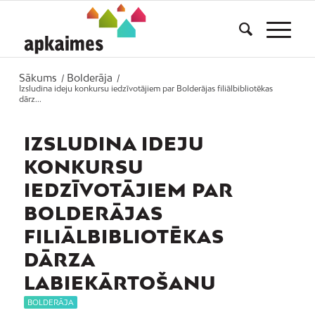
Sākums
Bolderāja
/
/
Izsludina ideju konkursu iedzīvotājiem par Bolderājas filiālbibliotēkas
dārz...
IZSLUDINA IDEJU
KONKURSU
IEDZĪVOTĀJIEM PAR
BOLDERĀJAS
FILIĀLBIBLIOTĒKAS
DĀRZA
LABIEKĀRTOŠANU
BOLDERĀJA