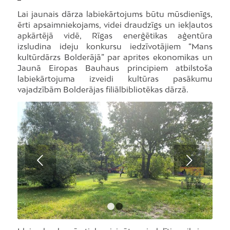
Lai jaunais dārza labiekārtojums būtu mūsdienīgs,
ērti apsaimniekojams, videi draudzīgs un iekļautos
apkārtējā vidē, Rīgas enerģētikas aģentūra
izsludina ideju konkursu iedzīvotājiem “Mans
kultūrdārzs Bolderājā” par aprites ekonomikas un
Jaunā Eiropas Bauhaus principiem atbilstoša
labiekārtojuma izveidi kultūras pasākumu
vajadzībām Bolderājas filiālbibliotēkas dārzā.
Next
1
2