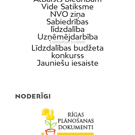
Vide
Satiksme
NVO ziņa
Sabiedrības
līdzdalība
Uzņēmējdarbība
Līdzdalības budžets
Līdzdalības budžeta
konkurss
Jauniešu iesaiste
NODERĪGI