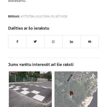
atklāšanu.
BIRKAS:
ATTĪSTĪBA
,
KULTŪRA
,
PILSĒTVIDE
Dalīties ar šo ierakstu
Jums varētu interesēt arī šie raksti