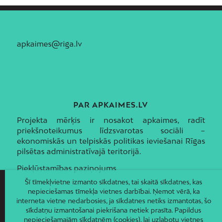
apkaimes@riga.lv
PAR APKAIMES.LV
Projekta mērķis ir nosakot apkaimes, radīt
priekšnoteikumus līdzsvarotas sociāli –
ekonomiskās un telpiskās politikas ieviešanai Rīgas
pilsētas administratīvajā teritorijā.
Piekļūstamības paziņojums
Šī tīmekļvietne izmanto sīkdatnes, tai skaitā sīkdatnes, kas
nepieciešamas tīmekļa vietnes darbībai. Ņemot vērā, ka
interneta vietne nedarbosies, ja sīkdatnes netiks izmantotas, šo
sīkdatņu izmantošanai piekrišana netiek prasīta. Papildus
nepieciešamajām sīkdatnēm (cookies), lai uzlabotu vietnes