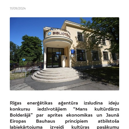
11/09/2024
Rīgas enerģētikas aģentūra izsludina ideju
konkursu iedzīvotājiem “Mans kultūrdārzs
Bolderājā” par aprites ekonomikas un Jaunā
Eiropas Bauhaus principiem atbilstoša
labiekārtojuma izveidi kultūras pasākumu