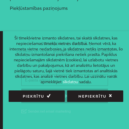
Piekļūstamības paziņojums
Šī tīmekļvietne izmanto sīkdatnes, tai skaitā sīkdatnes, kas
JAUNUMI E-PASTĀ
nepieciešamas tīmekļa vietnes darbībai. Ņemot vērā, ka
interneta vietne nedarbosies, ja sīkdatnes netiks izmantotas, šo
Piesakies un saņem jaunāko informāciju savā e-pastā!
sīkdatņu izmantošanai piekrišana netiek prasīta. Papildus
nepieciešamajām sīkdatnēm (cookies), lai uzlabotu vietnes
darbību un pakalpojumus, kā arī analizētu lietotājus un
pielāgotu saturu, šajā vietnē tiek izmantotas arī analītiskās
sīkdatnes, kas analizē vietnes darbību. Lai uzzinātu vairāk
apmeklējiet
sīkdatņu
sadaļu.
PIEKRĪTU
NEPIEKRĪTU