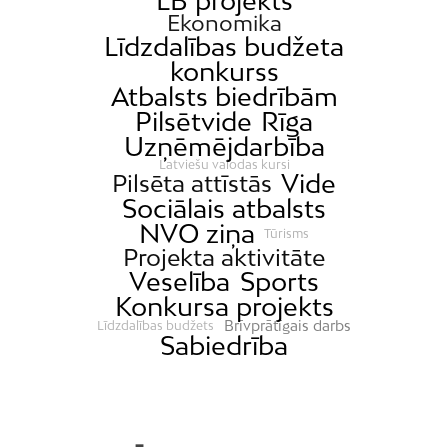
LB projekts
Ekonomika
Līdzdalības budžeta
konkurss
Atbalsts biedrībām
Pilsētvide
Rīga
Uzņēmējdarbība
Latviešu valodas kursi
Vide
Pilsēta attīstās
Sociālais atbalsts
NVO ziņa
Tūrisms
Projekta aktivitāte
Veselība
Sports
Konkursa projekts
Brīvprātīgais darbs
Līdzdalības budžets
Sabiedrība