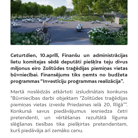
Ceturtdien, 10.aprīlī, Finanšu un administrācijas
lietu komitejas sēdē deputāti piešķīra teju divus
miljonus eiro Zolitūdes traģēdijas piemiņas vietas
būvniecībai. Finansējums tiks ņemts no budžeta
programmas “Investīciju programmas realizācija”.
Martā noslēdzās atkārtoti izsludinātais konkurss
“Būvniecības darbi objektam “Zolitūdes traģēdijas
piemiņas vietas izveide Priedaines ielā 20, Rīgā””.
Konkursā savus piedāvājumus iesniedza četri
pretendenti, un vērtēšanas rezultātā līguma
slēgšanas tiesības tika piešķirtas pretendentam,
kurš piedāvāja arī zemāko cenu.