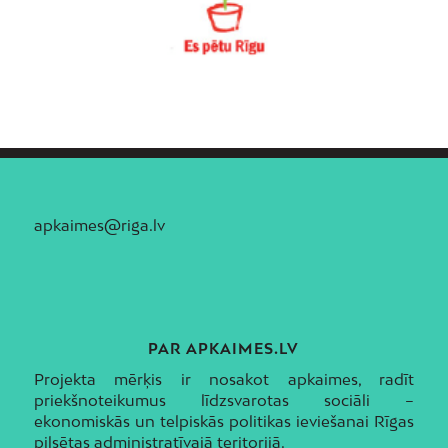
apkaimes@riga.lv
PAR APKAIMES.LV
Projekta mērķis ir nosakot apkaimes, radīt
priekšnoteikumus līdzsvarotas sociāli –
ekonomiskās un telpiskās politikas ieviešanai Rīgas
pilsētas administratīvajā teritorijā.