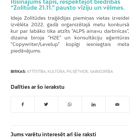
Risinājums tapis, respektējot biedrības
“Zolitūde 21.11.” pausto vīziju un vēlmes.
Ideja Zolitūdes traģēdijas piemiņas vietas izveidei
izvēlēta 2022. gadā organizētajā metu konkursā
kur par labāko tika atzīts “ALPS ainavu darbnīcas”,
dizaina biroja “H2E” un konsultāciju aģentūras
“Copywriter/Levelup” kopīgi iesniegtais meta
piedāvājums.
BIRKAS:
ATTĪSTĪBA
,
KULTŪRA
,
PILSĒTVIDE
,
SABIEDRĪBA
Dalīties ar šo ierakstu
Jums varētu interesēt arī šie raksti