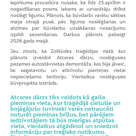
Iepirkuma procedūra nosaka, ka līdz 23.aprīlim ir
nogaidīšanas posms, iekams ar uzvarētāju drīkst
noslēgt līgumu. Plānots, ka būvdarbi varētu sākties
maija otrajā pusē, pēc līguma noslēgšanas un
atzīmes par būvdarbu uzsākšanas nosacījumu
izpildi saņemšanas. Darbus plānots pabeigt
2026.gada maijā.
Jau ziņots, ka Zolitūdes traģēdijas vietā, kur
plānots izveidot Atceres dārzu, noslēgusies
pazemes autostāvvietas demontāža, kas bija jāveic,
lai sagatavotu un atbrīvotu piemiņas vietai
nepieciešamo teritoriju. Vienlaikus noslēgusies
būvprojekta izstrāde.
Atceres dārzs tiks veidots kā gaiša
piemiņas vieta, kur traģēdijā cietušie un
bojāgājušo tuvinieki varēs netraucēti
noturēt piemiņas brīžus, bet pārējiem
iedzīvotājiem tā būs mierīgas atpūtas
vieta, vienlaikus atgādinot un sniedzot
informāciju par traģisko notikumu.