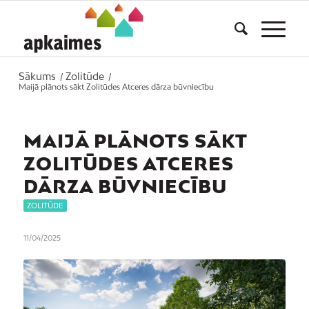
Sākums
Zolitūde
/
/
Maijā plānots sākt Zolitūdes Atceres dārza būvniecību
MAIJĀ PLĀNOTS SĀKT
ZOLITŪDES ATCERES
DĀRZA BŪVNIECĪBU
ZOLITŪDE
11/04/2025