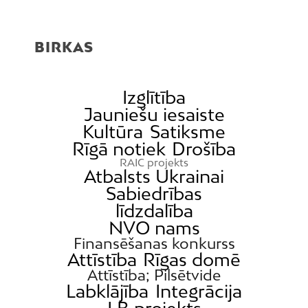
BIRKAS
Izglītība
Jauniešu iesaiste
Kultūra
Satiksme
Rīgā notiek
Drošība
RAIC projekts
Atbalsts Ukrainai
Sabiedrības
līdzdalība
NVO nams
Finansēšanas konkurss
Attīstība
Rīgas domē
Attīstība; Pilsētvide
Labklājība
Integrācija