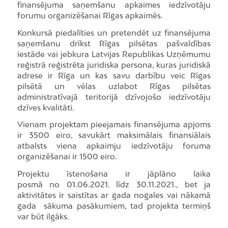
finansējuma saņemšanu apkaimes iedzīvotāju
forumu organizēšanai Rīgas apkaimēs.
Konkursā piedalīties un pretendēt uz finansējuma
saņemšanu drīkst Rīgas pilsētas pašvaldības
iestāde vai jebkura Latvijas Republikas Uzņēmumu
reģistrā reģistrēta juridiska persona, kuras juridiskā
adrese ir Rīga un kas savu darbību veic Rīgas
pilsētā un vēlas uzlabot Rīgas pilsētas
administratīvajā teritorijā dzīvojošo iedzīvotāju
dzīves kvalitāti.
Vienam projektam pieejamais finansējuma apjoms
ir 3500 eiro, savukārt maksimālais finansiālais
atbalsts viena apkaimju iedzīvotāju foruma
organizēšanai ir 1500 eiro.
Projektu īstenošana ir jāplāno laika
posmā no 01.06.2021. līdz 30.11.2021., bet ja
aktivitātes ir saistītas ar gada nogales vai nākamā
gada sākuma pasākumiem, tad projekta termiņš
var būt ilgāks.