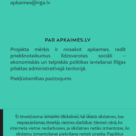
apkaimes@riga.lv
PAR APKAIMES.LV
Projekta mērķis ir nosakot apkaimes, radīt
priekšnoteikumus līdzsvarotas sociāli –
ekonomiskās un telpiskās politikas ieviešanai Rīgas
pilsētas administratīvajā teritorijā.
Piekļūstamības paziņojums
JAUNUMI E-PASTĀ
Šī tīmekļvietne izmanto sīkdatnes, tai skaitā sīkdatnes, kas
nepieciešamas tīmekļa vietnes darbībai. Ņemot vērā, ka
Piesakies un saņem jaunāko informāciju savā e-pastā!
interneta vietne nedarbosies, ja sīkdatnes netiks izmantotas, šo
sīkdatņu izmantošanai piekrišana netiek prasīta. Papildus