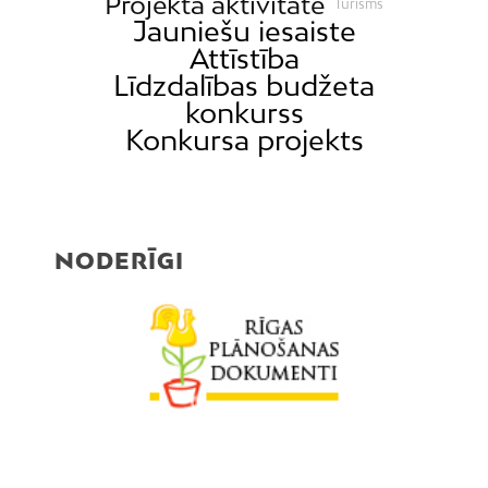
Projekta aktivitāte
Tūrisms
Jauniešu iesaiste
Attīstība
Līdzdalības budžeta
konkurss
Konkursa projekts
NODERĪGI