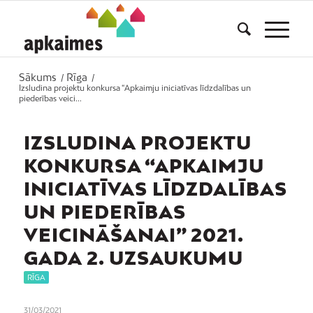
Sākums
Rīga
/
/
Izsludina projektu konkursa “Apkaimju iniciatīvas līdzdalības un
piederības veici...
IZSLUDINA PROJEKTU
KONKURSA “APKAIMJU
INICIATĪVAS LĪDZDALĪBAS
UN PIEDERĪBAS
VEICINĀŠANAI” 2021.
GADA 2. UZSAUKUMU
RĪGA
31/03/2021