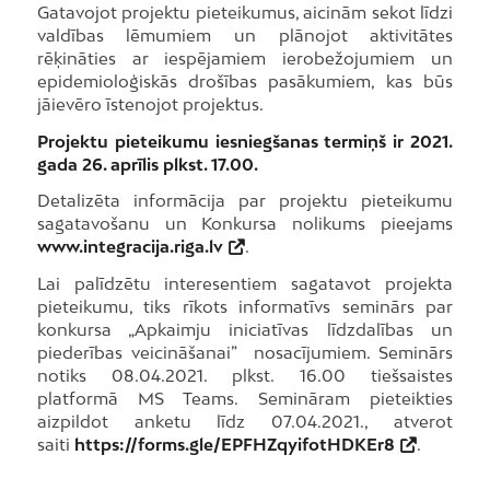
Gatavojot projektu pieteikumus, aicinām sekot līdzi
valdības lēmumiem un plānojot aktivitātes
rēķināties ar iespējamiem ierobežojumiem un
epidemioloģiskās drošības pasākumiem, kas būs
jāievēro īstenojot projektus.
Projektu pieteikumu iesniegšanas termiņš ir 2021.
gada 26. aprīlis plkst. 17.00.
Detalizēta informācija par projektu pieteikumu
sagatavošanu un Konkursa nolikums pieejams
www.integracija.riga.lv
.
Lai palīdzētu interesentiem sagatavot projekta
pieteikumu, tiks rīkots informatīvs seminārs par
konkursa „Apkaimju iniciatīvas līdzdalības un
piederības veicināšanai” nosacījumiem. Seminārs
notiks 08.04.2021. plkst. 16.00 tiešsaistes
platformā MS Teams. Semināram pieteikties
aizpildot anketu līdz 07.04.2021., atverot
saiti
https://forms.gle/EPFHZqyifotHDKEr8
.