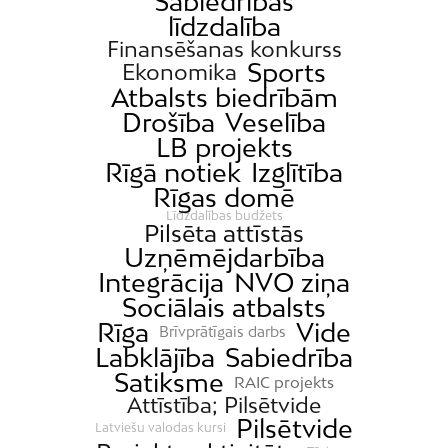
Sabiedrības
līdzdalība
Finansēšanas konkurss
Sports
Ekonomika
Atbalsts biedrībām
Drošība
Veselība
LB projekts
Rīgā notiek
Izglītība
Rīgas domē
Līdzdalības budžets
Pilsēta attīstās
Uzņēmējdarbība
Integrācija
NVO ziņa
Sociālais atbalsts
Rīga
Vide
Brīvprātīgais darbs
Labklājība
Sabiedrība
Satiksme
RAIC projekts
Attīstība; Pilsētvide
Pilsētvide
Latviešu valodas kursi