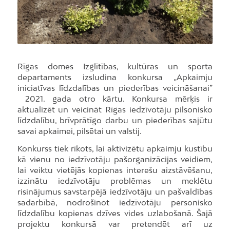
Rīgas domes Izglītības, kultūras un sporta
departaments izsludina konkursa „Apkaimju
iniciatīvas līdzdalības un piederības veicināšanai”
2021. gada otro kārtu. Konkursa mērķis ir
aktualizēt un veicināt Rīgas iedzīvotāju pilsonisko
līdzdalību, brīvprātīgo darbu un piederības sajūtu
savai apkaimei, pilsētai un valstij.
Konkurss tiek rīkots, lai aktivizētu apkaimju kustību
kā vienu no iedzīvotāju pašorganizācijas veidiem,
lai veiktu vietējās kopienas interešu aizstāvēšanu,
izzinātu iedzīvotāju problēmas un meklētu
risinājumus savstarpējā iedzīvotāju un pašvaldības
sadarbībā, nodrošinot iedzīvotāju personisko
līdzdalību kopienas dzīves vides uzlabošanā. Šajā
projektu konkursā var pretendēt arī uz