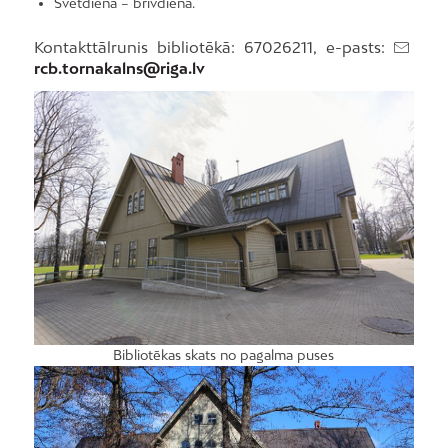
Svētdiena – brīvdiena.
Kontakttālrunis bibliotēkā: 67026211, e-pasts:
rcb.tornakalns@riga.lv
Bibliotēkas skats no pagalma puses