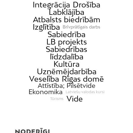
Integrācija
Drošība
Labklājība
Atbalsts biedrībām
Izglītība
Brīvprātīgais darbs
Sabiedrība
LB projekts
Sabiedrības
līdzdalība
Kultūra
Uzņēmējdarbība
Veselība
Rīgas domē
Attīstība; Pilsētvide
Ekonomika
Latviešu valodas kursi
Vide
Tūrisms
NODERĪGI