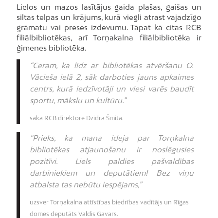
Lielos un mazos lasītājus gaida plašas, gaišas un
siltas telpas un krājums, kurā viegli atrast vajadzīgo
grāmatu vai preses izdevumu. Tāpat kā citas RCB
filiālbibliotēkas, arī Torņakalna filiālbibliotēka ir
ģimenes bibliotēka.
“Ceram, ka līdz ar bibliotēkas atvēršanu O.
Vācieša ielā 2, sāk darboties jauns apkaimes
centrs, kurā iedzīvotāji un viesi varēs baudīt
sportu, mākslu un kultūru.”
saka RCB direktore Dzidra Šmita.
“Prieks, ka mana ideja par Torņkalna
bibliotēkas atjaunošanu ir noslēgusies
pozitīvi. Liels paldies pašvaldības
darbiniekiem un deputātiem! Bez viņu
atbalsta tas nebūtu iespējams,”
uzsver Torņakalna attīstības biedrības vadītājs un Rīgas
domes deputāts Valdis Gavars.