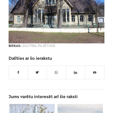
BIRKAS:
IZGLĪTĪBA
,
PILSĒTVIDE
Dalīties ar šo ierakstu
Jums varētu interesēt arī šie raksti