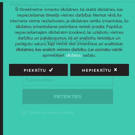
Piekļūstamības paziņojums
Šī tīmekļvietne izmanto sīkdatnes, tai skaitā sīkdatnes, kas
nepieciešamas tīmekļa vietnes darbībai. Ņemot vērā, ka
interneta vietne nedarbosies, ja sīkdatnes netiks izmantotas, šo
sīkdatņu izmantošanai piekrišana netiek prasīta. Papildus
nepieciešamajām sīkdatnēm (cookies), lai uzlabotu vietnes
darbību un pakalpojumus, kā arī analizētu lietotājus un
JAUNUMI E-PASTĀ
pielāgotu saturu, šajā vietnē tiek izmantotas arī analītiskās
Piesakies un saņem jaunāko informāciju savā e-pastā!
sīkdatnes, kas analizē vietnes darbību. Lai uzzinātu vairāk
apmeklējiet
sīkdatņu
sadaļu.
PIEKRĪTU
NEPIEKRĪTU