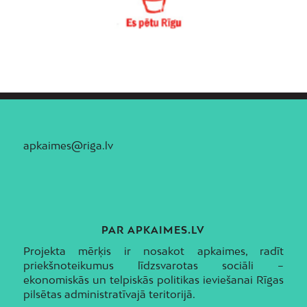
apkaimes@riga.lv
PAR APKAIMES.LV
Projekta mērķis ir nosakot apkaimes, radīt
priekšnoteikumus līdzsvarotas sociāli –
ekonomiskās un telpiskās politikas ieviešanai Rīgas
pilsētas administratīvajā teritorijā.