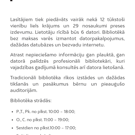
Lasītājiem tiek piedāvāts vairāk nekā 12 tūkstoši
vienību liels krājums un 29 nosaukumi preses
izdevumu. Lietotāju rīcībā būs 6 datori. Bibliotēkā
bez maksas varēs izmantot datorpakalpojumus,
dažādas datubāzes un bezvadu internetu.
Atrast nepieciešamo informāciju gan plauktā, gan
datorā palīdzēs profesionāli bibliotekāri, kuri
vajadzības gadījumā konsultēs arī datora lietošanā.
Tradicionāli bibliotēka rīkos izstādes un dažādas
tikšanās un pasākumus bērnu un pieaugušo
auditorijām.
Bibliotēka strādās:
P.,T., Pk. no plkst. 10:00 – 18:00;
O., C. no plkst. 11:00 – 19:00;
Sestdien no plkst.10:00 – 17:00;