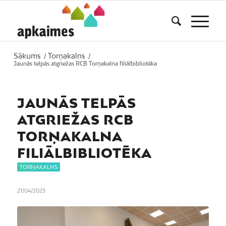
Sākums
Torņakalns
/
/
Jaunās telpās atgriežas RCB Torņakalna filiālbibliotēka
JAUNĀS TELPĀS
ATGRIEŽAS RCB
TORŅAKALNA
FILIĀLBIBLIOTĒKA
TORŅAKALNS
21/04/2023