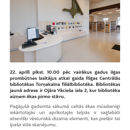
22. aprīlī plkst. 10.00 pēc vairākus gadus ilgas
prombūtnes lasītājus atkal gaida Rīgas Centrālās
bibliotēkas Torņakalna filiālbibliotēka. Bibliotēkas
jaunā adrese ir Ojāra Vācieša iela 2, kur bibliotēka
aizņem ēkas pirmo stāvu.
Pagājušā gadsimta sākumā celtās ēkas mūsdienīgi
iekārtotajās un aprīkotajās telpās ir saglabāti
atsevišķi vēsturiskā dizaina elementi, kas piešķir tai
īpaša stila skanējumu.