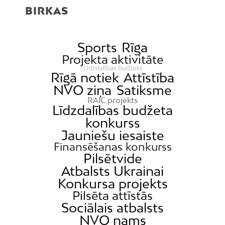
BIRKAS
Sports
Rīga
Projekta aktivitāte
Līdzdalības budžets
Rīgā notiek
Attīstība
NVO ziņa
Satiksme
RAIC projekts
Līdzdalības budžeta
konkurss
Jauniešu iesaiste
Finansēšanas konkurss
Pilsētvide
Atbalsts Ukrainai
Konkursa projekts
Pilsēta attīstās
Sociālais atbalsts
NVO nams