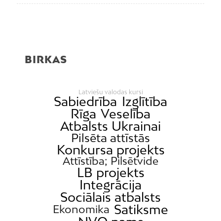
BIRKAS
Latviešu valodas kursi
Sabiedrība
Izglītība
Rīga
Veselība
Atbalsts Ukrainai
Pilsēta attīstās
Konkursa projekts
Attīstība; Pilsētvide
LB projekts
Integrācija
Sociālais atbalsts
Satiksme
Ekonomika