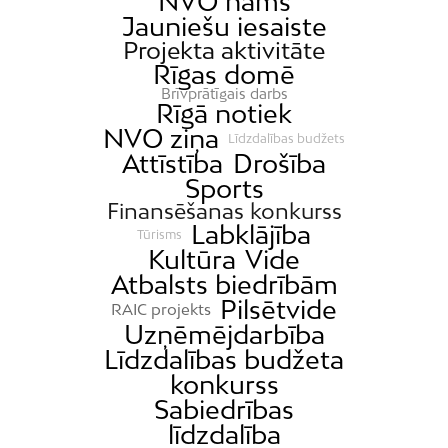
NVO nams
Jauniešu iesaiste
Projekta aktivitāte
Rīgas domē
Brīvprātīgais darbs
Rīgā notiek
NVO ziņa
Līdzdalības budžets
Attīstība
Drošība
Sports
Finansēšanas konkurss
Labklājība
Tūrisms
Kultūra
Vide
Atbalsts biedrībām
Pilsētvide
RAIC projekts
Uzņēmējdarbība
Līdzdalības budžeta
konkurss
Sabiedrības
līdzdalība