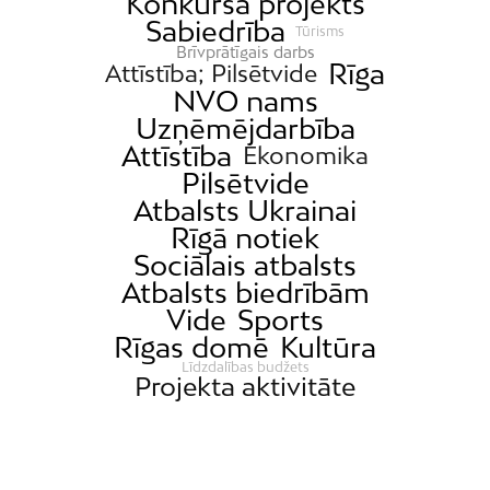
Konkursa projekts
Sabiedrība
Tūrisms
Brīvprātīgais darbs
Rīga
Attīstība; Pilsētvide
NVO nams
Uzņēmējdarbība
Attīstība
Ekonomika
Pilsētvide
Atbalsts Ukrainai
Rīgā notiek
Sociālais atbalsts
Atbalsts biedrībām
Vide
Sports
Rīgas domē
Kultūra
Līdzdalības budžets
Projekta aktivitāte