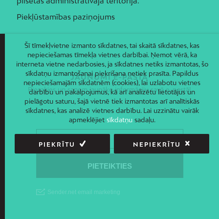
pilsētas administratīvajā teritorijā.
Piekļūstamības paziņojums
Šī tīmekļvietne izmanto sīkdatnes, tai skaitā sīkdatnes, kas
nepieciešamas tīmekļa vietnes darbībai. Ņemot vērā, ka
interneta vietne nedarbosies, ja sīkdatnes netiks izmantotas, šo
sīkdatņu izmantošanai piekrišana netiek prasīta. Papildus
JAUNUMI E-PASTĀ
nepieciešamajām sīkdatnēm (cookies), lai uzlabotu vietnes
Piesakies un saņem jaunāko informāciju savā e-pastā!
darbību un pakalpojumus, kā arī analizētu lietotājus un
pielāgotu saturu, šajā vietnē tiek izmantotas arī analītiskās
sīkdatnes, kas analizē vietnes darbību. Lai uzzinātu vairāk
apmeklējiet
sīkdatņu
sadaļu.
PIEKRĪTU
NEPIEKRĪTU