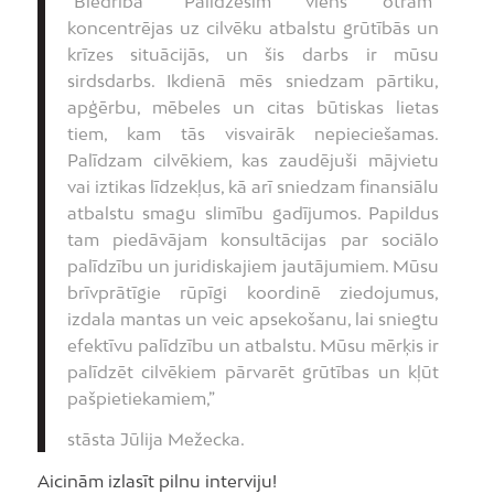
“Biedrība “Palīdzēsim viens otram”
koncentrējas uz cilvēku atbalstu grūtībās un
krīzes situācijās, un šis darbs ir mūsu
sirdsdarbs. Ikdienā mēs sniedzam pārtiku,
apģērbu, mēbeles un citas būtiskas lietas
tiem, kam tās visvairāk nepieciešamas.
Palīdzam cilvēkiem, kas zaudējuši mājvietu
vai iztikas līdzekļus, kā arī sniedzam finansiālu
atbalstu smagu slimību gadījumos. Papildus
tam piedāvājam konsultācijas par sociālo
palīdzību un juridiskajiem jautājumiem. Mūsu
brīvprātīgie rūpīgi koordinē ziedojumus,
izdala mantas un veic apsekošanu, lai sniegtu
efektīvu palīdzību un atbalstu. Mūsu mērķis ir
palīdzēt cilvēkiem pārvarēt grūtības un kļūt
pašpietiekamiem,”
stāsta Jūlija Mežecka.
Aicinām izlasīt pilnu interviju!