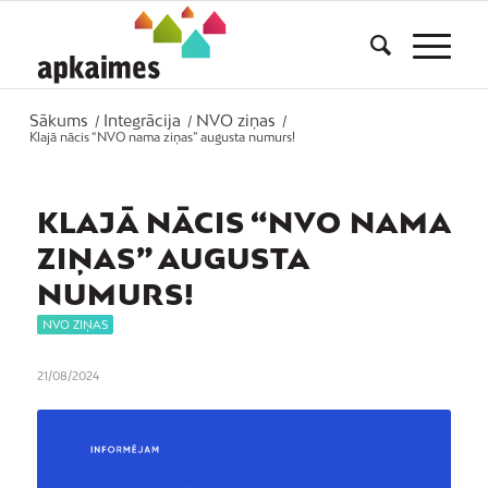
Sākums
Integrācija
NVO ziņas
/
/
/
Klajā nācis “NVO nama ziņas” augusta numurs!
KLAJĀ NĀCIS “NVO NAMA
ZIŅAS” AUGUSTA
NUMURS!
NVO ZIŅAS
21/08/2024