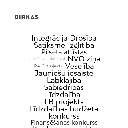
BIRKAS
Integrācija
Drošība
Satiksme
Izglītība
Pilsēta attīstās
NVO ziņa
Latviešu valodas kursi
Veselība
RAIC projekts
Jauniešu iesaiste
Labklājība
Sabiedrības
līdzdalība
LB projekts
Līdzdalības budžeta
konkurss
Finansēšanas konkurss