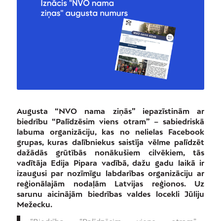
Augusta “NVO nama ziņās” iepazīstinām ar
biedrību “Palīdzēsim viens otram” – sabiedriskā
labuma organizāciju, kas no nelielas Facebook
grupas, kuras dalībniekus saistīja vēlme palīdzēt
dažādās grūtībās nonākušiem cilvēkiem, tās
vadītāja Edija Pipara vadībā, dažu gadu laikā ir
izaugusi par nozīmīgu labdarības organizāciju ar
reģionālajām nodaļām Latvijas reģionos. Uz
sarunu aicinājām biedrības valdes locekli Jūliju
Mežecku.