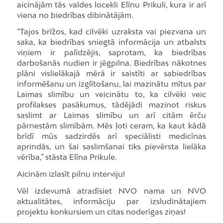
aicinājām tās valdes locekli Elīnu Prikuli, kura ir arī
viena no biedrības dibinātājām.
“Tajos brīžos, kad cilvēki uzraksta vai piezvana un
saka, ka biedrības sniegtā informācija un atbalsts
viņiem ir palīdzējis, saprotam, ka biedrības
darbošanās nudien ir jēgpilna. Biedrības nākotnes
plāni vislielākajā mērā ir saistīti ar sabiedrības
informēšanu un izglītošanu, lai mazinātu mītus par
Laimas slimību un veicinātu to, ka cilvēki veic
profilakses pasākumus, tādējādi mazinot riskus
saslimt ar Laimas slimību un arī citām ērču
pārnestām slimībām. Mēs ļoti ceram, ka kaut kādā
brīdī mūs sadzirdēs arī speciālisti medicīnas
aprindās, un šai saslimšanai tiks pievērsta lielāka
vērība,” stāsta Elīna Prikule.
Aicinām izlasīt pilnu interviju!
Vēl izdevumā atradīsiet NVO nama un NVO
aktualitātes, informāciju par izsludinātajiem
projektu konkursiem un citas noderīgas ziņas!