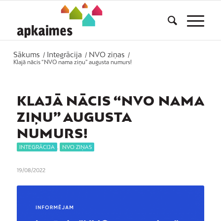
Sākums
Integrācija
NVO ziņas
/
/
/
Klajā nācis “NVO nama ziņu” augusta numurs!
KLAJĀ NĀCIS “NVO NAMA
ZIŅU” AUGUSTA
NUMURS!
INTEGRĀCIJA
,
NVO ZIŅAS
19/08/2022