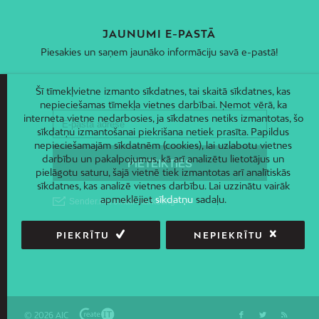
JAUNUMI E-PASTĀ
Piesakies un saņem jaunāko informāciju savā e-pastā!
Šī tīmekļvietne izmanto sīkdatnes, tai skaitā sīkdatnes, kas
nepieciešamas tīmekļa vietnes darbībai. Ņemot vērā, ka
interneta vietne nedarbosies, ja sīkdatnes netiks izmantotas, šo
sīkdatņu izmantošanai piekrišana netiek prasīta. Papildus
nepieciešamajām sīkdatnēm (cookies), lai uzlabotu vietnes
darbību un pakalpojumus, kā arī analizētu lietotājus un
pielāgotu saturu, šajā vietnē tiek izmantotas arī analītiskās
sīkdatnes, kas analizē vietnes darbību. Lai uzzinātu vairāk
apmeklējiet
sīkdatņu
sadaļu.
PIEKRĪTU
NEPIEKRĪTU
© 2026 AIC