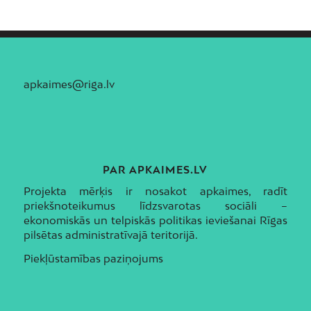
apkaimes@riga.lv
PAR APKAIMES.LV
Projekta mērķis ir nosakot apkaimes, radīt
priekšnoteikumus līdzsvarotas sociāli –
ekonomiskās un telpiskās politikas ieviešanai Rīgas
pilsētas administratīvajā teritorijā.
Piekļūstamības paziņojums