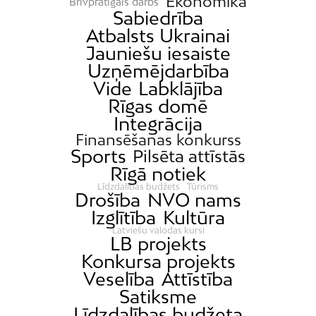
Ekonomika
Brīvprātīgais darbs
Sabiedrība
Atbalsts Ukrainai
Jauniešu iesaiste
Uzņēmējdarbība
Vide
Labklājība
Rīgas domē
Integrācija
Finansēšanas konkurss
Sports
Pilsēta attīstās
Rīgā notiek
Līdzdalības budžets
Tūrisms
Drošība
NVO nams
Izglītība
Kultūra
Latviešu valodas kursi
LB projekts
Konkursa projekts
Veselība
Attīstība
Satiksme
Līdzdalības budžeta