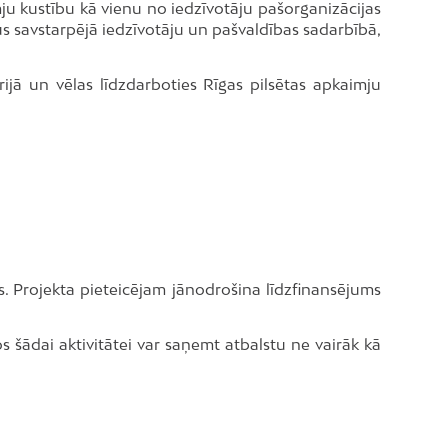
imju kustību kā vienu no iedzīvotāju pašorganizācijas
us savstarpējā iedzīvotāju un pašvaldības sadarbībā,
rijā un vēlas līdzdarboties Rīgas pilsētas apkaimju
. Projekta pieteicējam jānodrošina līdzfinansējums
s šādai aktivitātei var saņemt atbalstu ne vairāk kā