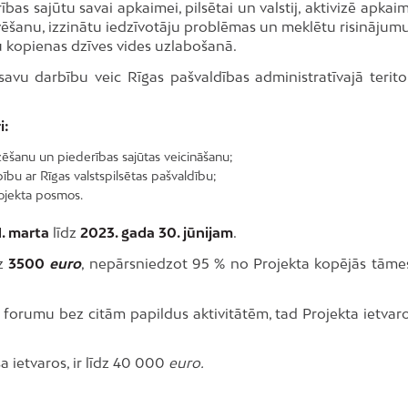
ības sajūtu savai apkaimei, pilsētai un valstij, aktivizē apka
tāvēšanu, izzinātu iedzīvotāju problēmas un meklētu risinājum
u kopienas dzīves vides uzlabošanā.
 savu darbību veic Rīgas pašvaldības administratīvajā terito
i:
vizēšanu un piederības sajūtas veicināšanu;
bu ar Rīgas valstspilsētas pašvaldību;
projekta posmos.
1. marta
līdz
2023. gada 30. jūnijam
.
dz
3500
euro
, nepārsniedzot 95 % no Projekta kopējās tāmes
forumu bez citām papildus aktivitātēm, tad Projekta ietvaro
 ietvaros, ir līdz 40 000
euro.