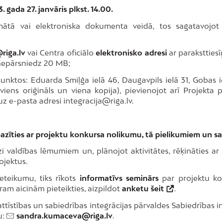
 gada 27. janvāris plkst. 14.00.
ātā vai elektroniska dokumenta veidā, tos sagatavojot
riga.lv
vai Centra oficiālo
elektronisko adresi
ar parakstties
 nepārsniedz 20 MB;
ktos: Eduarda Smiļģa ielā 46, Daugavpils ielā 31, Gobas iel
iens oriģināls un viena kopija), pievienojot arī Projekta
z e-pasta adresi integracija@riga.lv.
azīties ar projektu konkursa nolikumu, tā pielikumiem un s
zi valdības lēmumiem un, plānojot aktivitātes, rēķināties
ojektus.
eteikumu, tiks rīkots
informatīvs seminārs
par projektu ko
ram aicinām pieteikties, aizpildot
anketu šeit
.
tīstības un sabiedrības integrācijas pārvaldes Sabiedrības in
u:
sandra.kumaceva@riga.lv
.