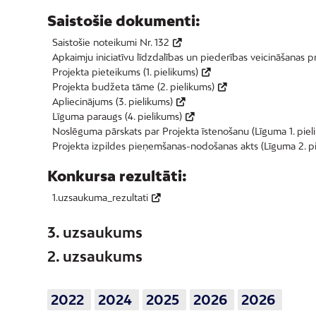
Saistošie dokumenti:
Saistošie noteikumi Nr. 132
Apkaimju iniciatīvu līdzdalības un piederības veicināšanas 
Projekta pieteikums (1. pielikums)
Projekta budžeta tāme (2. pielikums)
Apliecinājums (3. pielikums)
Līguma paraugs (4. pielikums)
Noslēguma pārskats par Projekta īstenošanu (Līguma 1. piel
Projekta izpildes pieņemšanas-nodošanas akts (Līguma 2. p
Konkursa rezultāti:
1.uzsaukuma_rezultati
3. uzsaukums
2. uzsaukums
2022
2024
2025
2026
2026