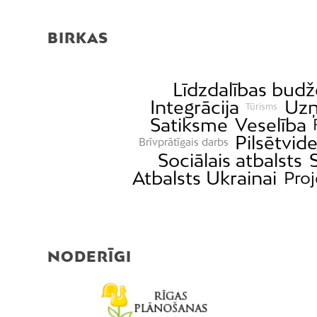
BIRKAS
Līdzdalības budž
Integrācija
Uzņ
Tūrisms
Satiksme
Veselība
Pilsētvid
Brīvprātīgais darbs
Sociālais atbalsts
Atbalsts Ukrainai
Proj
NODERĪGI