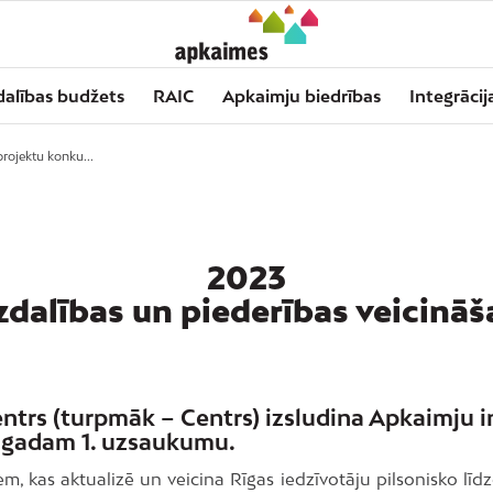
dalības budžets
RAIC
Apkaimju biedrības
Integrācij
projektu konku...
2023
dzdalības un piederības veicinā
entrs (turpmāk – Centrs) izsludina
Apkaimju in
. gadam 1. uzsaukumu
.
m, kas aktualizē un veicina Rīgas iedzīvotāju pilsonisko līdz