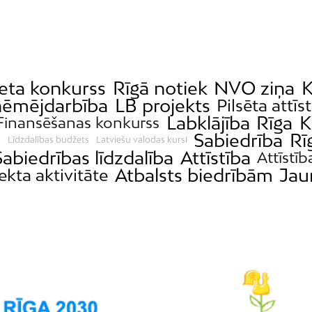
eta konkurss
Rīgā notiek
NVO ziņa
K
ēmējdarbība
LB projekts
Pilsēta attīs
Labklājība
Rīga
K
Finansēšanas konkurss
e
Sabiedrība
Rī
Līdzdalības budžets
Latviešu valodas kursi
Sabiedrības līdzdalība
Attīstība
Attīstīb
Atbalsts biedrībām
Jau
ekta aktivitāte