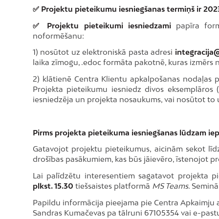
✅ Projektu pieteikumu iesniegšanas termiņš ir 2023.
✅ Projektu pieteikumi iesniedzami
papīra form
noformēšanu:
1) nosūtot uz elektroniskā pasta adresi
integracija@
laika zīmogu, .edoc formāta pakotnē, kuras izmērs
2) klātienē Centra Klientu apkalpošanas nodaļas pun
Projekta pieteikumu iesniedz divos eksemplāros (v
iesniedzēja un projekta nosaukums, vai nosūtot to u
Pirms projekta pieteikuma iesniegšanas lūdzam iep
Gatavojot projektu pieteikumus, aicinām sekot līd
drošības pasākumiem, kas būs jāievēro, īstenojot pr
Lai palīdzētu interesentiem sagatavot projekta pi
plkst. 15.30
tiešsaistes platformā
MS Teams
. Seminā
Papildu informācija pieejama pie Centra Apkaimju at
Sandras Kumačevas pa tālruni 67105354 vai e-past