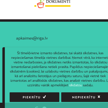
apkaimes@riga.lv
Šī tīmekļvietne izmanto sīkdatnes, tai skaitā sīkdatnes, kas
nepieciešamas tīmekļa vietnes darbībai. Ņemot vērā, ka internet
vietne nedarbosies, ja sīkdatnes netiks izmantotas, šo sīkdatņu
izmantošanai piekrišana netiek prasīta. Papildus nepieciešamaj
sīkdatnēm (cookies), lai uzlabotu vietnes darbību un pakalpojumu
kā arī analizētu lietotājus un pielāgotu saturu, šajā vietnē tiek
izmantotas arī analītiskās sīkdatnes, kas analizē vietnes darbību. L
uzzinātu vairāk apmeklējiet
sīkdatņu
sadaļu.
PIEKRĪTU
NEPIEKRĪTU