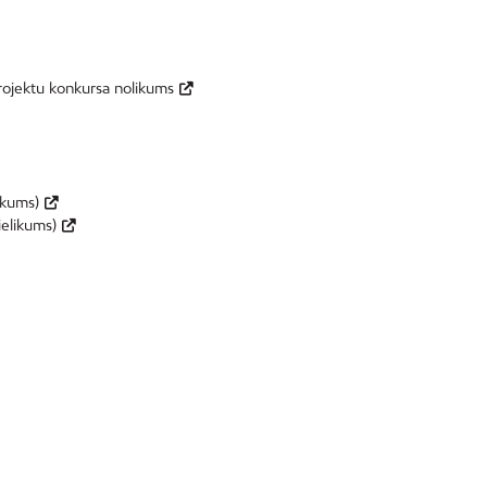
projektu konkursa nolikums
ikums)
ielikums)