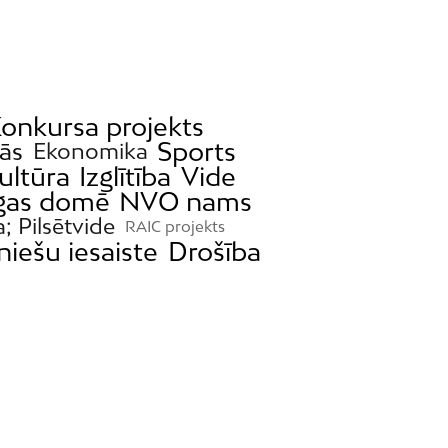
onkursa projekts
Sports
tās
Ekonomika
ultūra
Izglītība
Vide
gas domē
NVO nams
a; Pilsētvide
RAIC projekts
niešu iesaiste
Drošība