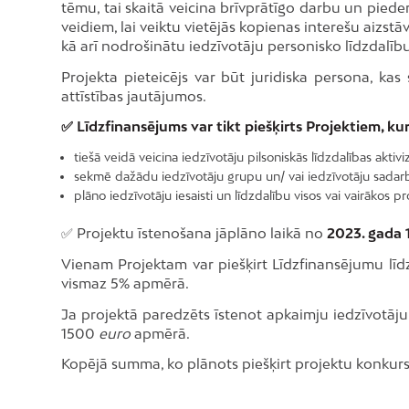
tēmu, tai skaitā veicina brīvprātīgo darbu un pieder
veidiem, lai veiktu vietējās kopienas interešu aizs
kā arī nodrošinātu iedzīvotāju personisko līdzdalīb
Projekta pieteicējs var būt juridiska persona, kas
attīstības jautājumos.
✅ Līdzfinansējums var tikt piešķirts Projektiem, kur
tiešā veidā veicina iedzīvotāju pilsoniskās līdzdalības akti
sekmē dažādu iedzīvotāju grupu un/ vai iedzīvotāju sadarbī
plāno iedzīvotāju iesaisti un līdzdalību visos vai vairākos 
✅ Projektu īstenošana jāplāno laikā no
2023. gada 
Vienam Projektam var piešķirt Līdzfinansējumu lī
vismaz 5% apmērā.
Ja projektā paredzēts īstenot apkaimju iedzīvotāju 
1500
euro
apmērā.
Kopējā summa, ko plānots piešķirt projektu konkursa