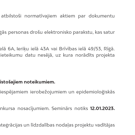
 atbilstoši normatīvajiem aktiem par dokumentu
īgās personas drošu elektronisko parakstu, kas satur
ā 6A, Ieriķu ielā 43A vai Brīvības ielā 49/53, Rīgā.
 pieteikumu datu nesējā, uz kura norādīts projekta
aistošajiem noteikumiem.
 ar iespējamiem ierobežojumiem un epidemioloģiskās
nkursa nosacījumiem. Seminārs notiks
12.01.2023.
tegrācijas un līdzdalības nodaļas projektu vadītājas