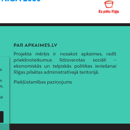
PAR APKAIMES.LV
Projekta mērķis ir nosakot apkaimes, radīt
priekšnoteikumus līdzsvarotas sociāli –
ekonomiskās un telpiskās politikas ieviešanai
a
Rīgas pilsētas administratīvajā teritorijā.
ām
Piekļūstamības paziņojums
s,
ai