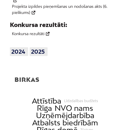
Projekta izpildes pieņemšanas un nodošanas akts (6.
pielikums)
Konkursa rezultāti:
Konkursa rezultāti
2024
2025
BIRKAS
Attīstība
Līdzdalības budžets
Rīga
NVO nams
Uzņēmējdarbība
Atbalsts biedrībām
Rīgas domē
Tūrisms