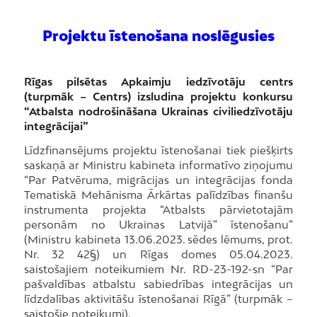
Projektu īstenošana noslēgusies
Rīgas pilsētas Apkaimju iedzīvotāju centrs
(turpmāk – Centrs) izsludina projektu konkursu
“Atbalsta nodrošināšana Ukrainas civiliedzīvotāju
integrācijai”
Līdzfinansējums projektu īstenošanai tiek piešķirts
saskaņā ar Ministru kabineta informatīvo ziņojumu
“Par Patvēruma, migrācijas un integrācijas fonda
Tematiskā Mehānisma Ārkārtas palīdzības finanšu
instrumenta projekta “Atbalsts pārvietotajām
personām no Ukrainas Latvijā” īstenošanu”
(Ministru kabineta 13.06.2023. sēdes lēmums, prot.
Nr. 32 42§) un Rīgas domes 05.04.2023.
saistošajiem noteikumiem Nr. RD-23-192-sn “Par
pašvaldības atbalstu sabiedrības integrācijas un
līdzdalības aktivitāšu īstenošanai Rīgā” (turpmāk –
saistošie noteikumi).