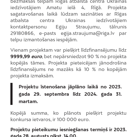
bezmaksas telpām Rīgas atbalsta centrā Ukrainas
iedzīvotājiem Amatu ielā 4, Rīgā. Projekta
sagatavošanas laikā lūdzam sazināties ar Rīgas
atbalsta centra Ukrainas iedzīvotājiem
kontaktpersonu Egiju Straujumu, tālrunis
29180866, e-pasts egija.straujuma@riga.lv par
telpu izmantošanas iespējām.
Vienam projektam var piešķirt līdzfinansējumu līdz
9999,99
euro
, bet nepārsniedzot 90 % no projekta
kopējās tāmes. Projekta pieteicējam jānodrošina
līdzfinansējums ne mazāks kā 10 % no kopējām
projekta izmaksām.
Projektu īstenošana jāplāno laikā no 2023.
gada 29. septembra līdz 2024. gada 31.
martam.
Kopējā summa, ko plānots piešķirt projektu
konkursa ietvaros, ir 100 000 euro.
Projektu pieteikumu iesniegšanas termiņš ir 2023.
gada 28. augusts plkst. 14.00.