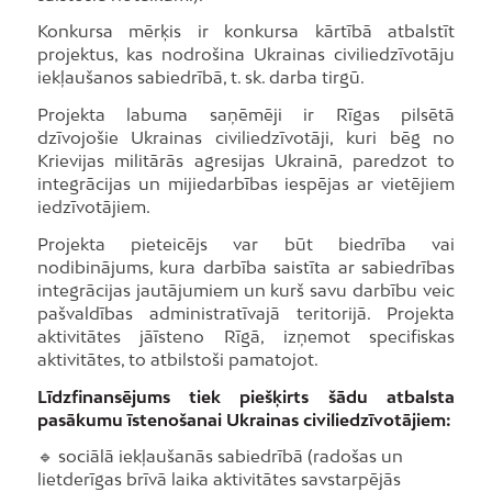
Konkursa mērķis ir konkursa kārtībā atbalstīt
projektus, kas nodrošina Ukrainas civiliedzīvotāju
iekļaušanos sabiedrībā, t. sk. darba tirgū.
Projekta labuma saņēmēji ir Rīgas pilsētā
dzīvojošie Ukrainas civiliedzīvotāji, kuri bēg no
Krievijas militārās agresijas Ukrainā, paredzot to
integrācijas un mijiedarbības iespējas ar vietējiem
iedzīvotājiem.
Projekta pieteicējs var būt biedrība vai
nodibinājums, kura darbība saistīta ar sabiedrības
integrācijas jautājumiem un kurš savu darbību veic
pašvaldības administratīvajā teritorijā. Projekta
aktivitātes jāīsteno Rīgā, izņemot specifiskas
aktivitātes, to atbilstoši pamatojot.
Līdzfinansējums tiek piešķirts šādu atbalsta
pasākumu īstenošanai Ukrainas civiliedzīvotājiem:
🔹 sociālā iekļaušanās sabiedrībā (radošas un
lietderīgas brīvā laika aktivitātes savstarpējās