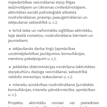
mijiedarbības veicināšanai starp Rīgas
iedzīvotājiem un Ukrainas civiliedzīvotājiem,
aktivitātes sociāli psiholoģiskā atbalsta
nodrošināšanai, prasmju paaugstināšanai un
iekļaušanai sabiedrībā u. c.);
🔹 brīvā laika un neformālās izglītības aktivitāšu,
tajā skaitā nometņu, nodrošināšana bērniem un
jauniešiem;
🔹 iekļaušanās darba tirgū (apmācības
uzņēmējdarbības jautājumos, konsultācijas,
mentora pakalpojumi u. c.);
🔹 jebkādas diskriminācijas novēršana (aktivitātes
starpkultūru dialoga veicināšanai, sabiedrībā
valdošo stereotipu izskaušanai u. c.);
🔹 interešu aizstāvības nodrošināšana (juridiskās
konsultācijas, interešu pārstāvniecība, apmācības
u. c.).
Projektu aktivitāšu norisei var pieteikties