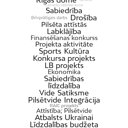
Latviešu valodas kursi
Sabiedrība
Drošība
Brīvprātīgais darbs
Pilsēta attīstās
Labklājība
Finansēšanas konkurss
Projekta aktivitāte
Sports
Kultūra
Konkursa projekts
LB projekts
Ekonomika
Sabiedrības
līdzdalība
Vide
Satiksme
Pilsētvide
Integrācija
RAIC projekts
Attīstība; Pilsētvide
Atbalsts Ukrainai
Līdzdalības budžeta