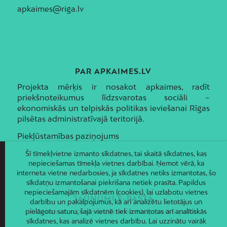
apkaimes@riga.lv
PAR APKAIMES.LV
Projekta mērķis ir nosakot apkaimes, radīt
priekšnoteikumus līdzsvarotas sociāli –
ekonomiskās un telpiskās politikas ieviešanai Rīgas
pilsētas administratīvajā teritorijā.
Piekļūstamības paziņojums
Šī tīmekļvietne izmanto sīkdatnes, tai skaitā sīkdatnes, kas
nepieciešamas tīmekļa vietnes darbībai. Ņemot vērā, ka
interneta vietne nedarbosies, ja sīkdatnes netiks izmantotas, šo
sīkdatņu izmantošanai piekrišana netiek prasīta. Papildus
nepieciešamajām sīkdatnēm (cookies), lai uzlabotu vietnes
JAUNUMI E-PASTĀ
darbību un pakalpojumus, kā arī analizētu lietotājus un
Piesakies un saņem jaunāko informāciju savā e-pastā!
pielāgotu saturu, šajā vietnē tiek izmantotas arī analītiskās
sīkdatnes, kas analizē vietnes darbību. Lai uzzinātu vairāk