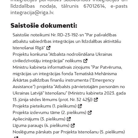
līdzdalības nodaļa, tālrunis 67012614, e-pasts
integracija@riga.lv.
Saistošie dokumenti:
Saistošie noteikumi Nr. RD-23-192-sn “Par pašvaldības
atbalstu sabiedrības integrācijas un līdzdalības aktivitāšu
īstenošanai Rīgā”
Projektu konkursa “Atbalsta nodrošināšana Ukrainas
civiliedzīvotāju integrācijai” nolikums
Ministru kabineta informatīvais ziņojums “Par Patvēruma,
migrācijas un integrācijas fonda Tematiskā Mehānisma
Ārkārtas palīdzības finanšu instrumenta (“Emergency
Assistance”) projekta “Atbalsts pārvietotajām personām no
Ukrainas Latvijā” īstenošanu” (Ministru kabineta 2023. gada
13. jūnija sēdes lēmums (prot. Nr. 32 42§))
Projekta pieteikums (1. pielikums)
Projekta izdevumu tāme (2. pielikums)
Apliecinājums (3. pielikums)
Līguma paraugs (4. pielikums)
Noslēguma pārskats par Projekta īstenošanu (5. pielikums)