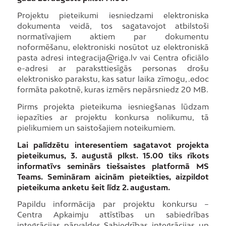
Projektu pieteikumi iesniedzami elektroniska
dokumenta veidā, tos sagatavojot atbilstoši
normatīvajiem aktiem par dokumentu
noformēšanu, elektroniski nosūtot uz elektroniskā
pasta adresi integracija@riga.lv vai Centra oficiālo
e-adresi ar paraksttiesīgās personas drošu
elektronisko parakstu, kas satur laika zīmogu, .edoc
formāta pakotnē, kuras izmērs nepārsniedz 20 MB.
Pirms projekta pieteikuma iesniegšanas lūdzam
iepazīties ar projektu konkursa nolikumu, tā
pielikumiem un saistošajiem noteikumiem.
Lai palīdzētu interesentiem sagatavot projekta
pieteikumus, 3. augustā plkst. 15.00 tiks rīkots
informatīvs seminārs tiešsaistes platformā MS
Teams. Semināram aicinām pieteikties, aizpildot
pieteikuma anketu šeit līdz 2. augustam.
Papildu informācija par projektu konkursu –
Centra Apkaimju attīstības un sabiedrības
integrācijas pārvaldes Sabiedrības integrācijas un