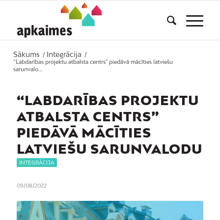
Sākums
Integrācija
/
/
“Labdarības projektu atbalsta centrs” piedāvā mācīties latviešu
sarunvalo...
“LABDARĪBAS PROJEKTU
ATBALSTA CENTRS”
PIEDĀVĀ MĀCĪTIES
LATVIEŠU SARUNVALODU
INTEGRĀCIJA
09/08/2022