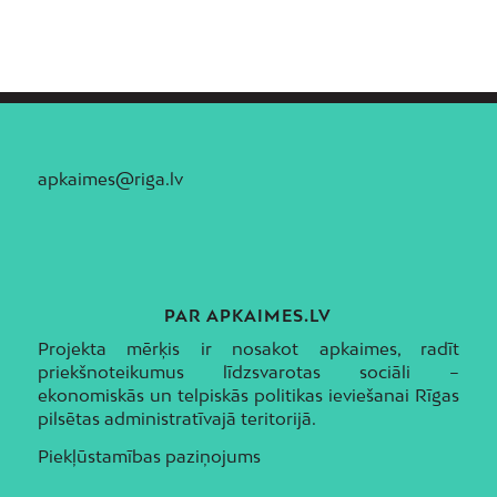
apkaimes@riga.lv
PAR APKAIMES.LV
Projekta mērķis ir nosakot apkaimes, radīt
priekšnoteikumus līdzsvarotas sociāli –
ekonomiskās un telpiskās politikas ieviešanai Rīgas
pilsētas administratīvajā teritorijā.
Piekļūstamības paziņojums