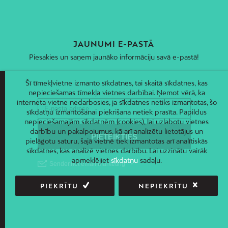
JAUNUMI E-PASTĀ
Piesakies un saņem jaunāko informāciju savā e-pastā!
Šī tīmekļvietne izmanto sīkdatnes, tai skaitā sīkdatnes, kas
nepieciešamas tīmekļa vietnes darbībai. Ņemot vērā, ka
interneta vietne nedarbosies, ja sīkdatnes netiks izmantotas, šo
sīkdatņu izmantošanai piekrišana netiek prasīta. Papildus
nepieciešamajām sīkdatnēm (cookies), lai uzlabotu vietnes
darbību un pakalpojumus, kā arī analizētu lietotājus un
pielāgotu saturu, šajā vietnē tiek izmantotas arī analītiskās
sīkdatnes, kas analizē vietnes darbību. Lai uzzinātu vairāk
apmeklējiet
sīkdatņu
sadaļu.
PIEKRĪTU
NEPIEKRĪTU