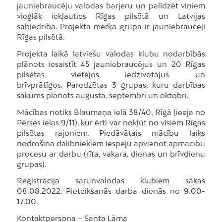
jauniebraucēju valodas barjeru un palīdzēt viņiem
vieglāk iekļauties Rīgas pilsētā un Latvijas
sabiedrībā. Projekta mērķa grupa ir jauniebraucēji
Rīgas pilsētā.
Projekta laikā latviešu valodas klubu nodarbībās
plānots iesaistīt 45 jauniebraucējus un 20 Rīgas
pilsētas vietējos iedzīvotājus un
brīvprātīgos. Paredzētas 3 grupas, kuru darbības
sākums plānots augustā, septembrī un oktobrī.
Mācības notiks Blaumaņa ielā 38/40, Rīgā (ieeja no
Pērses ielas 9/11), kur ērti var nokļūt no visiem Rīgas
pilsētas rajoniem. Piedāvātais mācību laiks
nodrošina dalībniekiem iespēju apvienot apmācību
procesu ar darbu (rīta, vakara, dienas un brīvdienu
grupas).
Reģistrācija sarunvalodas klubiem sākas
08.08.2022. Pieteikšanās darba dienās no 9.00-
17.00.
Kontaktpersona – Santa Lāma