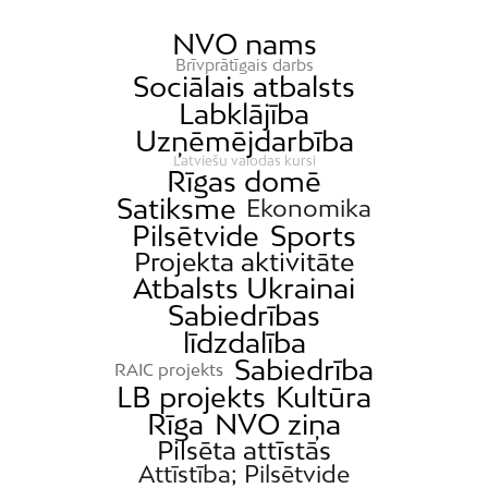
NVO nams
Brīvprātīgais darbs
Sociālais atbalsts
Labklājība
Uzņēmējdarbība
Latviešu valodas kursi
Rīgas domē
Satiksme
Ekonomika
Pilsētvide
Sports
Projekta aktivitāte
Atbalsts Ukrainai
Sabiedrības
līdzdalība
Sabiedrība
RAIC projekts
LB projekts
Kultūra
Rīga
NVO ziņa
Pilsēta attīstās
Attīstība; Pilsētvide