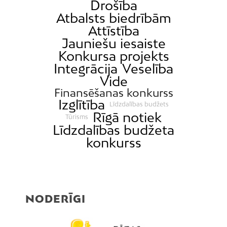
Drošība
Atbalsts biedrībām
Attīstība
Jauniešu iesaiste
Konkursa projekts
Integrācija
Veselība
Vide
Finansēšanas konkurss
Izglītība
Līdzdalības budžets
Rīgā notiek
Tūrisms
Līdzdalības budžeta
konkurss
NODERĪGI