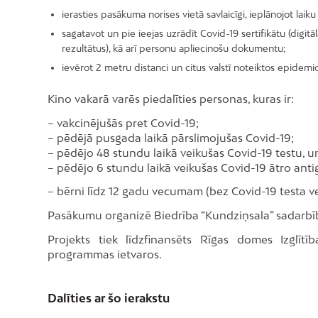
ierasties pasākuma norises vietā savlaicīgi, ieplānojot la
sagatavot un pie ieejas uzrādīt Covid-19 sertifikātu (digitā
rezultātus), kā arī personu apliecinošu dokumentu;
ievērot 2 metru distanci un citus valstī noteiktos epidem
Kino vakarā varēs piedalīties personas, kuras ir:
– vakcinējušās pret Covid-19;
– pēdējā pusgada laikā pārslimojušas Covid-19;
– pēdējo 48 stundu laikā veikušas Covid-19 testu, un 
– pēdējo 6 stundu laikā veikušas Covid-19 ātro antig
– bērni līdz 12 gadu vecumam (bez Covid-19 testa ve
Pasākumu organizē Biedrība “Kundziņsala” sadarbīb
Projekts tiek līdzfinansēts Rīgas domes Izglītī
programmas ietvaros.
Dalīties ar šo ierakstu