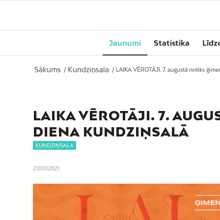
Jaunumi
Statistika
Līdz
Sākums
Kundziņsala
/
/
LAIKA VĒROTĀJI. 7. augustā notiks ģimen
LAIKA VĒROTĀJI. 7. AUG
DIENA KUNDZIŅSALĀ
KUNDZIŅSALA
27/07/2021