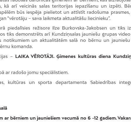
 kā arī veicinās salas teritorijas iepazīšanu un izpēti. Bē
ēlēm būs iespēja pielietot un attīstīt radošuma prasmes, 
 gan “vērotāju – sava laikmeta aktualitāšu liecinieku”.
rā piedalīsies režisore Ilze Burkovska-Jakobsen un tiks iz
ros tiks demonstrēts arī Kundziņsalas jauniešu grupas video 
as notikumiem un aktualitātēm salā no bērnu un jauniešu
 bērnu komanda.
cijas –
LAIKA VĒROTĀJI. Ģimenes kultūras diena Kundziņ
ā ar radošo jomu speciālistiem.
bas, kultūras un sporta departamenta Sabiedrības integr
salā
m ar bērniem un jauniešiem vecumā no 6 -12 gadiem. Vakar