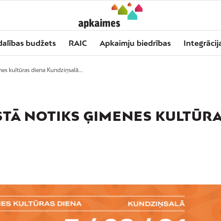
dalības budžets
RAIC
Apkaimju biedrības
Integrācij
es kultūras diena Kundziņsalā...
USTĀ NOTIKS ĢIMENES KULTŪR