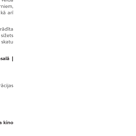
rniem,
kā arī
rādīta
sižets
 skatu
salā |
ācijas
a kino