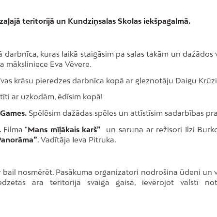
zaļajā teritorijā un Kundziņsalas Skolas iekšpagalmā.
ā darbnīca, kuras laikā staigāsim pa salas takām un dažādos 
ja māksliniece Eva Vēvere.
īvas krāsu pieredzes darbnīca kopā ar gleznotāju Daigu Krūzi
īti ar uzkodām, ēdīsim kopā!
 Games.
Spēlēsim dažādas spēles un attīstīsim sadarbības pr
.
Filma “
Mans mīļākais karš”
un saruna ar režisori Ilzi Burk
 Panorāma”
. Vadītāja Ieva Pitruka.
v bail nosmērēt. Pasākuma organizatori nodrošina ūdeni un v
zētas āra teritorijā svaigā gaisā, ievērojot valstī not