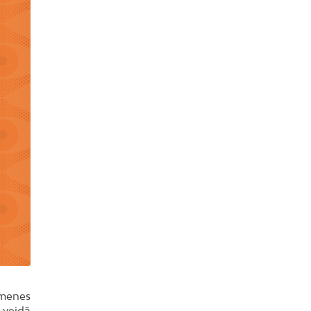
imenes
 veidā