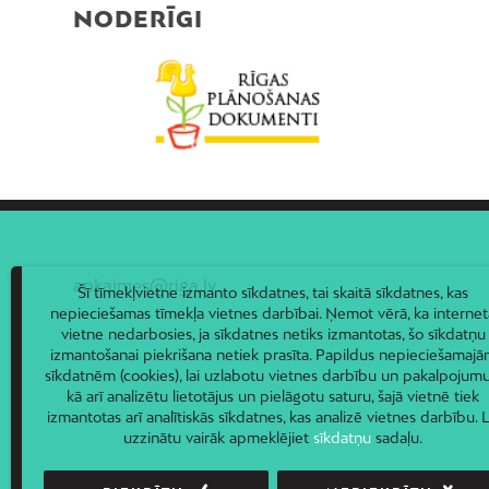
NODERĪGI
apkaimes@riga.lv
Šī tīmekļvietne izmanto sīkdatnes, tai skaitā sīkdatnes, kas
nepieciešamas tīmekļa vietnes darbībai. Ņemot vērā, ka internet
vietne nedarbosies, ja sīkdatnes netiks izmantotas, šo sīkdatņu
izmantošanai piekrišana netiek prasīta. Papildus nepieciešamaj
sīkdatnēm (cookies), lai uzlabotu vietnes darbību un pakalpojumu
kā arī analizētu lietotājus un pielāgotu saturu, šajā vietnē tiek
izmantotas arī analītiskās sīkdatnes, kas analizē vietnes darbību. L
uzzinātu vairāk apmeklējiet
sīkdatņu
sadaļu.