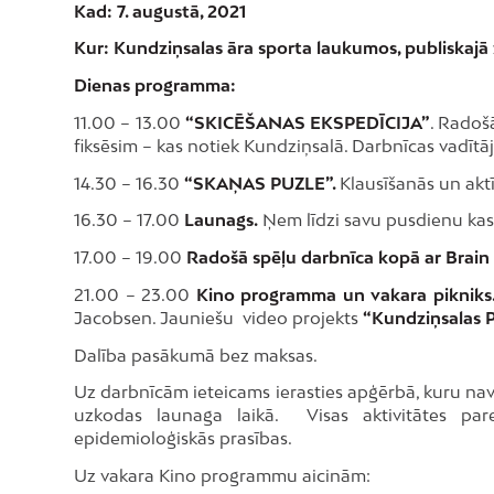
Kad: 7. augustā, 2021
Kur: Kundziņsalas āra sporta laukumos, publiskajā 
Dienas programma:
11.00 – 13.00
“SKICĒŠANAS EKSPEDĪCIJA”
. Radoš
fiksēsim – kas notiek Kundziņsalā. Darbnīcas vadītā
14.30 – 16.30
“SKAŅAS PUZLE”.
Klausīšanās un akt
16.30 – 17.00
Launags.
Ņem līdzi savu pusdienu kast
17.00 – 19.00
Radošā spēļu darbnīca kopā ar Brain
21.00 – 23.00
Kino programma un vakara pikniks
Jacobsen. Jauniešu video projekts
“Kundziņsalas
Dalība pasākumā bez maksas.
Uz darbnīcām ieteicams ierasties apģērbā, kuru na
uzkodas launaga laikā. Visas aktivitātes pared
epidemioloģiskās prasības.
Uz vakara Kino programmu aicinām: