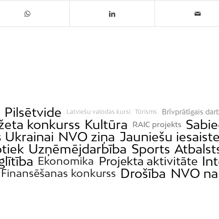
Pilsētvide
Brīvprātīgais dar
Latviešu valodas kursi
Tūrisms
žeta konkurss
Kultūra
Sabie
RAIC projekts
s Ukrainai
NVO ziņa
Jauniešu iesaist
tiek
Uzņēmējdarbība
Sports
Atbalst
glītība
Int
Projekta aktivitāte
Ekonomika
Drošība
NVO n
Finansēšanas konkurss