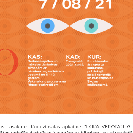
ūras pasākums Kundziņsalas apkaimē: “LAIKA VĒROTĀJI. Ģ
āvātas radošās darbnīcas ģimenēm ar bērniem, kas aizraujošā