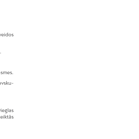
veidos
.
asmes.
ovsku-
ieglas
eiktās