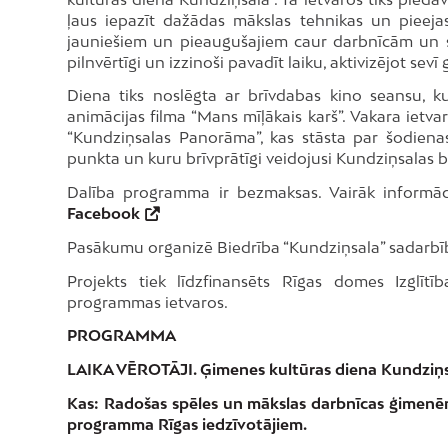
ļaus iepazīt dažādas mākslas tehnikas un pieejas,
jauniešiem un pieaugušajiem caur darbnīcām un sp
pilnvērtīgi un izzinoši pavadīt laiku, aktivizējot sevī
Diena tiks noslēgta ar brīvdabas kino seansu, ku
animācijas filma “Mans mīļākais karš”. Vakara ietva
“Kundziņsalas Panorāma”, kas stāsta par šodien
punkta un kuru brīvprātīgi veidojusi Kundziņsalas
Dalība programma ir bezmaksas. Vairāk informā
Facebook
Pasākumu organizē Biedrība “Kundziņsala” sadarbīb
Projekts tiek līdzfinansēts Rīgas domes Izglītī
programmas ietvaros.
PROGRAMMA
LAIKA VĒROTĀJI. Ģimenes kultūras diena Kundziņ
Kas: Radošas spēles un mākslas darbnīcas ģimenē
programma Rīgas iedzīvotājiem.