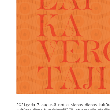
2021.gada 7. augustā notiks vienas dienas kult
kultūras diena Kundziņsalā”. Tā ietvaros tiks pied