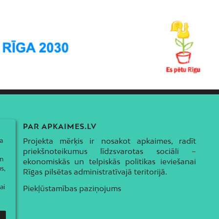
PAR APKAIMES.LV
a
Projekta mērķis ir nosakot apkaimes, radīt
priekšnoteikumus līdzsvarotas sociāli –
ām
ekonomiskās un telpiskās politikas ieviešanai
s,
Rīgas pilsētas administratīvajā teritorijā.
ai
Piekļūstamības paziņojums