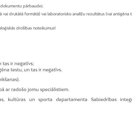
iku dokumentu pārbaudei;
lā vai drukātā formātā) vai laboratorisko analīžu rezultātus (vai antigēna 
ioloģiskās drošības noteikumus!
tas ir negatīvs;
ēna testu, un tas ir negatīvs.
ikšanas).
ā ar radošo jomu speciālistiem.
bas, kultūras un sporta departamenta Sabiedrības integr