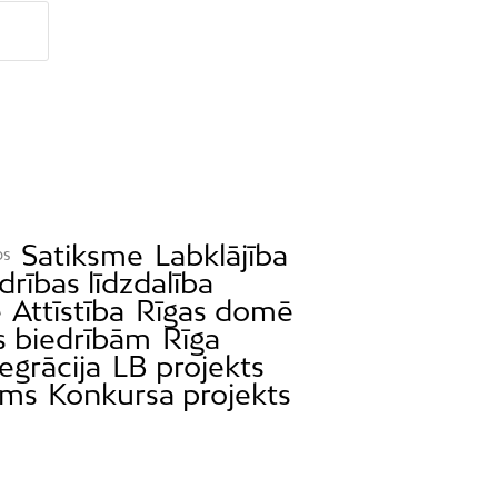
Satiksme
Labklājība
bs
drības līdzdalība
e
Attīstība
Rīgas domē
s biedrībām
Rīga
egrācija
LB projekts
ams
Konkursa projekts