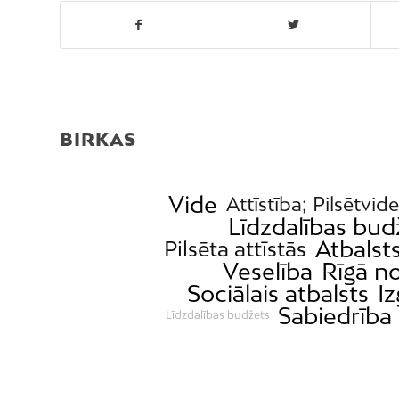
BIRKAS
Vide
Attīstība; Pilsētvide
Līdzdalības bud
Atbalst
Pilsēta attīstās
Veselība
Rīgā no
Sociālais atbalsts
Iz
Sabiedrība
Līdzdalības budžets