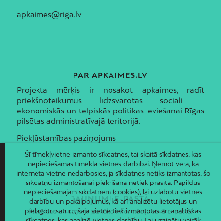
apkaimes@riga.lv
PAR APKAIMES.LV
Projekta mērķis ir nosakot apkaimes, radīt
priekšnoteikumus līdzsvarotas sociāli –
ekonomiskās un telpiskās politikas ieviešanai Rīgas
pilsētas administratīvajā teritorijā.
Piekļūstamības paziņojums
Šī tīmekļvietne izmanto sīkdatnes, tai skaitā sīkdatnes, kas
nepieciešamas tīmekļa vietnes darbībai. Ņemot vērā, ka
interneta vietne nedarbosies, ja sīkdatnes netiks izmantotas, šo
sīkdatņu izmantošanai piekrišana netiek prasīta. Papildus
nepieciešamajām sīkdatnēm (cookies), lai uzlabotu vietnes
JAUNUMI E-PASTĀ
darbību un pakalpojumus, kā arī analizētu lietotājus un
pielāgotu saturu, šajā vietnē tiek izmantotas arī analītiskās
Piesakies un saņem jaunāko informāciju savā e-pastā!
sīkdatnes, kas analizē vietnes darbību. Lai uzzinātu vairāk