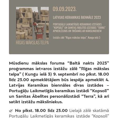
Mūsdienu mākslas foruma “Baltā nakts 2023”
programmas ietvaros izstāžu zālē “Rīgas mākslas
telpa” ( Kungu ielā 3) 9. septembrī no plkst. 18.00
līdz 23.00 apmeklētājiem būs iespēja apmeklēt 4.
Latvijas Keramikas biennāles divas izstādes –
Portugāļu Laikmetīgās keramikas izstādi “Kopsolī”
un Sanitas Ābelītes personālizstādi “Terra”, kā arī
satikt izstāžu māksliniekus.
🌿
No plkst. 18.00 līdz 23.00
Lielajā zālē skatāmā
Portugāļu Laikmetīgās keramikas izstāde “Kopsolī”