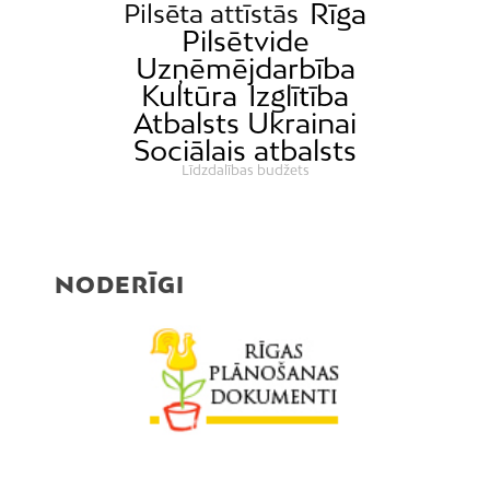
Rīga
Pilsēta attīstās
Pilsētvide
Uzņēmējdarbība
Kultūra
Izglītība
Atbalsts Ukrainai
Sociālais atbalsts
Līdzdalības budžets
NODERĪGI