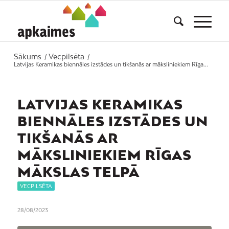
Sākums
Vecpilsēta
/
/
Latvijas Keramikas biennāles izstādes un tikšanās ar māksliniekiem Rīga...
LATVIJAS KERAMIKAS
BIENNĀLES IZSTĀDES UN
TIKŠANĀS AR
MĀKSLINIEKIEM RĪGAS
MĀKSLAS TELPĀ
VECPILSĒTA
28/08/2023