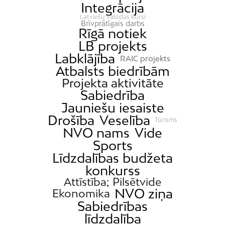
Integrācija
Latviešu valodas kursi
Brīvprātīgais darbs
Rīgā notiek
LB projekts
Labklājība
RAIC projekts
Atbalsts biedrībām
Projekta aktivitāte
Sabiedrība
Jauniešu iesaiste
Drošība
Veselība
Tūrisms
NVO nams
Vide
Sports
Līdzdalības budžeta
konkurss
Attīstība; Pilsētvide
NVO ziņa
Ekonomika
Sabiedrības
līdzdalība