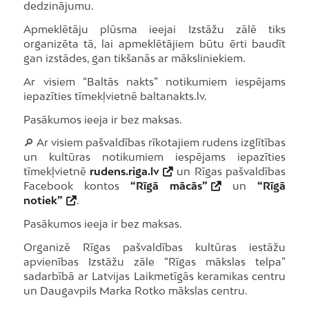
dedzinājumu.
Apmeklētāju plūsma ieejai Izstāžu zālē tiks
organizēta tā, lai apmeklētājiem būtu ērti baudīt
gan izstādes, gan tikšanās ar māksliniekiem.
Ar visiem “Baltās nakts” notikumiem iespējams
iepazīties tīmekļvietnē baltanakts.lv.
Pasākumos ieeja ir bez maksas.
🔎 Ar visiem pašvaldības rīkotajiem rudens izglītības
un kultūras notikumiem iespējams iepazīties
tīmekļvietnē
rudens.riga.lv
un Rīgas pašvaldības
Facebook kontos
“Rīgā mācās”
un
“Rīgā
notiek”
.
Pasākumos ieeja ir bez maksas.
Organizē Rīgas pašvaldības kultūras iestāžu
apvienības Izstāžu zāle “Rīgas mākslas telpa”
sadarbībā ar Latvijas Laikmetīgās keramikas centru
un Daugavpils Marka Rotko mākslas centru.