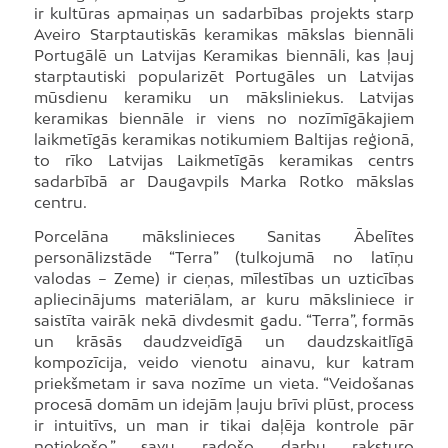
ir kultūras apmaiņas un sadarbības projekts starp
Aveiro Starptautiskās keramikas mākslas biennāli
Portugālē un Latvijas Keramikas biennāli, kas ļauj
starptautiski popularizēt Portugāles un Latvijas
mūsdienu keramiku un māksliniekus. Latvijas
keramikas biennāle ir viens no nozīmīgākajiem
laikmetīgās keramikas notikumiem Baltijas reģionā,
to rīko Latvijas Laikmetīgās keramikas centrs
sadarbībā ar Daugavpils Marka Rotko mākslas
centru.
Porcelāna mākslinieces Sanitas Ābelītes
personālizstāde “Terra” (tulkojumā no latīņu
valodas – Zeme) ir cieņas, mīlestības un uzticības
apliecinājums materiālam, ar kuru māksliniece ir
saistīta vairāk nekā divdesmit gadu. “Terra”, formās
un krāsās daudzveidīgā un daudzskaitlīgā
kompozīcija, veido vienotu ainavu, kur katram
priekšmetam ir sava nozīme un vieta. “Veidošanas
procesā domām un idejām ļauju brīvi plūst, process
ir intuitīvs, un man ir tikai daļēja kontrole pār
notiekošo,” savu radošo darbu raksturo