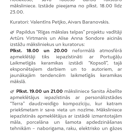
māksliniece. Izstāde pieejama no plkst. 18.00 līdz
23.00.
Kuratori: Valentīns Petjko, Aivars Baranovskis.
🌿 Papildus “Rīgas mākslas telpas” projektu vadītāji
Artūrs Virtmanis un Alise Anna Sondore aicinās
izstāžu māksliniekus un kuratorus:
Plkst. 18.00 un 20.00
neformālā atmosfērā
apmeklētāji tiks iepazīstināti ar Portugāļu
Laikmetīgās keramikas izstādi “Kopsolī”, tajā
eksponētajiem darbiem un to autoriem, ar
jaunākajām tendencēm laikmetīgās keramikas
mākslā.
🌿
Plkst. 19.00 un 21.00
māksliniece Sanita Ābelīte
apmeklētājus iepazīstinās ar personālizstādes
“Terra” daudzveidīgo kompozīciju, kur katram
priekšmetam ir sava vieta un nozīme. Māksliniece
iepazīstinās apmeklētājus ar izstādē izmantotajām
māla, porcelāna un šamota apdedzināšanas
tehnikām – naborigama, raku, elektrisko un gāzes