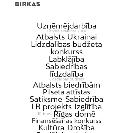
BIRKAS
Uzņēmējdarbība
Latviešu valodas kursi
Atbalsts Ukrainai
Līdzdalības budžeta
konkurss
Labklājība
Sabiedrības
līdzdalība
Līdzdalības budžets
Atbalsts biedrībām
Pilsēta attīstās
Satiksme
Sabiedrība
LB projekts
Izglītība
Rīgas domē
Tūrisms
Finansēšanas konkurss
Kultūra
Drošība