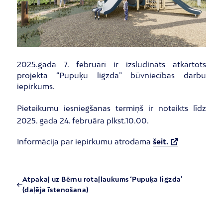
2025.gada 7. februārī ir izsludināts atkārtots
projekta “Pupuķu ligzda” būvniecības darbu
iepirkums.
Pieteikumu iesniegšanas termiņš ir noteikts līdz
2025. gada 24. februāra plkst.10.00.
Informācija par iepirkumu atrodama
šeit.
Atpakaļ uz Bērnu rotaļlaukums ‘Pupuķa ligzda’
(daļēja īstenošana)