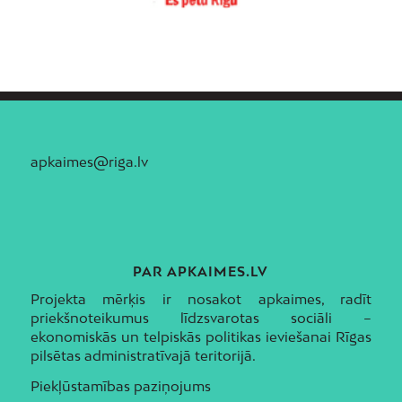
apkaimes@riga.lv
PAR APKAIMES.LV
Projekta mērķis ir nosakot apkaimes, radīt
priekšnoteikumus līdzsvarotas sociāli –
ekonomiskās un telpiskās politikas ieviešanai Rīgas
pilsētas administratīvajā teritorijā.
Piekļūstamības paziņojums