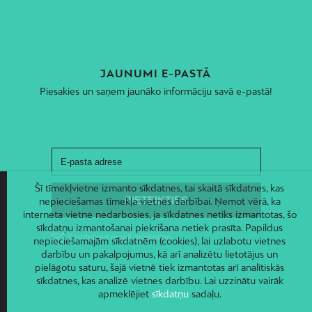
JAUNUMI E-PASTĀ
Piesakies un saņem jaunāko informāciju savā e-pastā!
Šī tīmekļvietne izmanto sīkdatnes, tai skaitā sīkdatnes, kas
nepieciešamas tīmekļa vietnes darbībai. Ņemot vērā, ka
interneta vietne nedarbosies, ja sīkdatnes netiks izmantotas, šo
sīkdatņu izmantošanai piekrišana netiek prasīta. Papildus
nepieciešamajām sīkdatnēm (cookies), lai uzlabotu vietnes
darbību un pakalpojumus, kā arī analizētu lietotājus un
pielāgotu saturu, šajā vietnē tiek izmantotas arī analītiskās
sīkdatnes, kas analizē vietnes darbību. Lai uzzinātu vairāk
apmeklējiet
sīkdatņu
sadaļu.