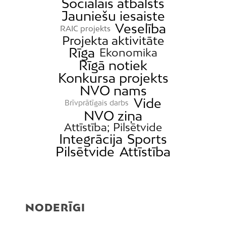
Sociālais atbalsts
Jauniešu iesaiste
Veselība
RAIC projekts
Projekta aktivitāte
Rīga
Ekonomika
Rīgā notiek
Konkursa projekts
NVO nams
Vide
Brīvprātīgais darbs
NVO ziņa
Attīstība; Pilsētvide
Integrācija
Sports
Pilsētvide
Attīstība
NODERĪGI