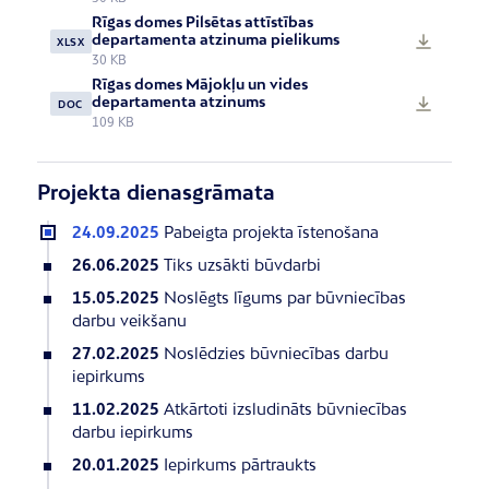
Rīgas domes Pilsētas attīstības
departamenta atzinuma pielikums
XLSX
30 KB
Rīgas domes Mājokļu un vides
departamenta atzinums
DOC
109 KB
Projekta dienasgrāmata
24.09.2025
Pabeigta projekta īstenošana
26.06.2025
Tiks uzsākti būvdarbi
15.05.2025
Noslēgts līgums par būvniecības
darbu veikšanu
27.02.2025
Noslēdzies būvniecības darbu
iepirkums
11.02.2025
Atkārtoti izsludināts būvniecības
darbu iepirkums
20.01.2025
Iepirkums pārtraukts