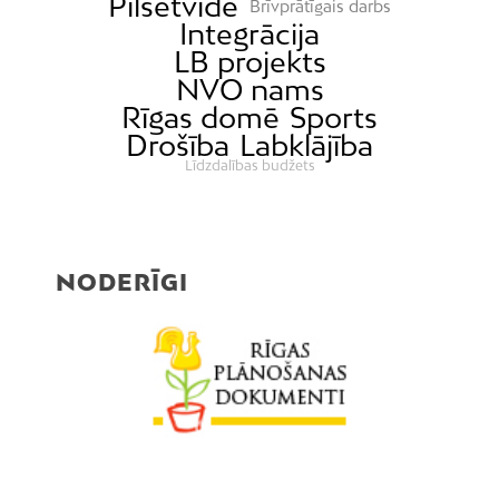
Pilsētvide
Brīvprātīgais darbs
Integrācija
LB projekts
NVO nams
Rīgas domē
Sports
Drošība
Labklājība
Līdzdalības budžets
NODERĪGI