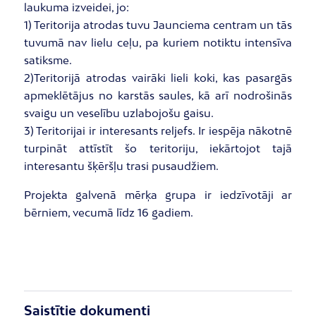
laukuma izveidei, jo:
1) Teritorija atrodas tuvu Jaunciema centram un tās
tuvumā nav lielu ceļu, pa kuriem notiktu intensīva
satiksme.
2)Teritorijā atrodas vairāki lieli koki, kas pasargās
apmeklētājus no karstās saules, kā arī nodrošinās
svaigu un veselību uzlabojošu gaisu.
3) Teritorijai ir interesants reljefs. Ir iespēja nākotnē
turpināt attīstīt šo teritoriju, iekārtojot tajā
interesantu šķēršļu trasi pusaudžiem.
Projekta galvenā mērķa grupa ir iedzīvotāji ar
bērniem, vecumā līdz 16 gadiem.
Saistītie dokumenti