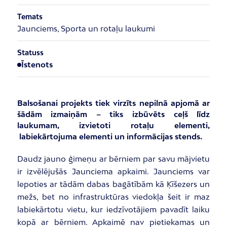
Temats
Jaunciems, Sporta un rotaļu laukumi
Statuss
Īstenots
Balsošanai projekts tiek virzīts nepilnā apjomā ar
šādām izmaiņām – tiks izbūvēts ceļš līdz
laukumam, izvietoti rotaļu elementi,
labiekārtojuma elementi un informācijas stends.
Daudz jauno ģimeņu ar bērniem par savu mājvietu
ir izvēlējušās Jaunciema apkaimi. Jaunciems var
lepoties ar tādām dabas bagātībām kā Ķīšezers un
mežs, bet no infrastruktūras viedokļa šeit ir maz
labiekārtotu vietu, kur iedzīvotājiem pavadīt laiku
kopā ar bērniem. Apkaimē nav pietiekamas un