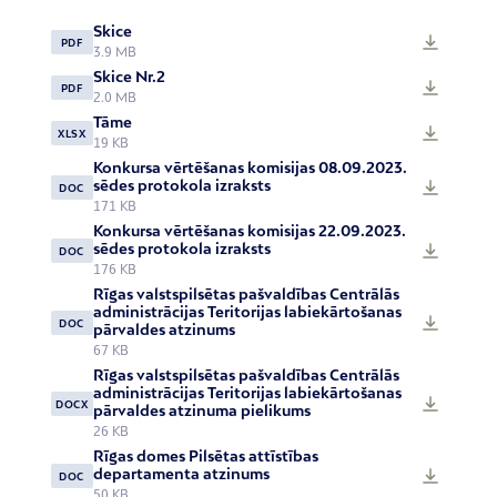
Skice
PDF
3.9 MB
Skice Nr.2
PDF
2.0 MB
Tāme
XLSX
19 KB
Konkursa vērtēšanas komisijas 08.09.2023.
sēdes protokola izraksts
DOC
171 KB
Konkursa vērtēšanas komisijas 22.09.2023.
sēdes protokola izraksts
DOC
176 KB
Rīgas valstspilsētas pašvaldības Centrālās
administrācijas Teritorijas labiekārtošanas
DOC
pārvaldes atzinums
67 KB
Rīgas valstspilsētas pašvaldības Centrālās
administrācijas Teritorijas labiekārtošanas
DOCX
pārvaldes atzinuma pielikums
26 KB
Rīgas domes Pilsētas attīstības
departamenta atzinums
DOC
50 KB