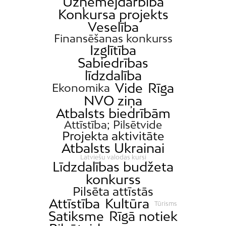
Uzņēmējdarbība
Konkursa projekts
Veselība
Finansēšanas konkurss
Izglītība
Sabiedrības
līdzdalība
Vide
Rīga
Ekonomika
NVO ziņa
Atbalsts biedrībām
Attīstība; Pilsētvide
Projekta aktivitāte
Atbalsts Ukrainai
Latviešu valodas kursi
Līdzdalības budžeta
konkurss
Pilsēta attīstās
Attīstība
Kultūra
Tūrisms
Satiksme
Rīgā notiek