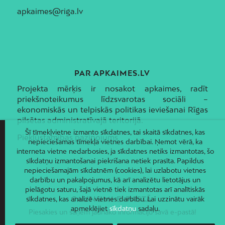
apkaimes@riga.lv
PAR APKAIMES.LV
Projekta mērķis ir nosakot apkaimes, radīt
priekšnoteikumus līdzsvarotas sociāli –
ekonomiskās un telpiskās politikas ieviešanai Rīgas
pilsētas administratīvajā teritorijā.
Šī tīmekļvietne izmanto sīkdatnes, tai skaitā sīkdatnes, kas
Piekļūstamības paziņojums
nepieciešamas tīmekļa vietnes darbībai. Ņemot vērā, ka
interneta vietne nedarbosies, ja sīkdatnes netiks izmantotas, šo
sīkdatņu izmantošanai piekrišana netiek prasīta. Papildus
nepieciešamajām sīkdatnēm (cookies), lai uzlabotu vietnes
darbību un pakalpojumus, kā arī analizētu lietotājus un
pielāgotu saturu, šajā vietnē tiek izmantotas arī analītiskās
JAUNUMI E-PASTĀ
sīkdatnes, kas analizē vietnes darbību. Lai uzzinātu vairāk
apmeklējiet
sīkdatņu
sadaļu.
Piesakies un saņem jaunāko informāciju savā e-pastā!