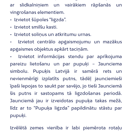
ar slidkalniņiem un vairākiem rāpšanās un
vingrošanas elementiem.
• Izvietot šūpoles “ligzda”.
• Izvietot smilšu kasti.
• Izvietot soliņus un atkritumu urnas.
• Izvietot centrālo apgaismojumu un mazākus
apgaismes objektus apkārt taciņām.
• Izvietot informācijas stendu par aprīkojuma
pareizu lietošanu un par pupuķi – Jaunciema
simbolu. Pupuķis Latvijā ir samērā rets un
nevienmērīgi izplatīts putns, tādēļ jaunciemieši
īpaši lepojas to saukt par savējo, jo tieši Jaunciemā
šis putns ir sastopams tā ligzdošanas periodā.
Jaunciemā jau ir izveidotas pupuķa takas mežā,
līdz ar to “Pupuķa ligzda” papildinātu stāstu par
pupuķi.
Izvēlētā zemes vienība ir labi piemērota rotaļu