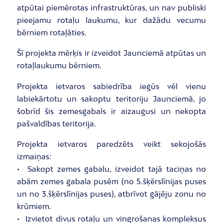
atpūtai piemērotas infrastruktūras, un nav publiski
pieejamu rotaļu laukumu, kur dažādu vecumu
bērniem rotaļāties.
Šī projekta mērķis ir izveidot Jaunciemā atpūtas un
rotaļlaukumu bērniem.
Projekta ietvaros sabiedrība iegūs vēl vienu
labiekārtotu un sakoptu teritoriju Jaunciemā, jo
šobrīd šis zemesgabals ir aizaugusi un nekopta
pašvaldības teritorija.
Projekta ietvaros paredzēts veikt sekojošās
izmaiņas:
• Sakopt zemes gabalu, izveidot tajā taciņas no
abām zemes gabala pusēm (no 5.šķērslīnijas puses
un no 3.šķērslīnijas puses), atbrīvot gājēju zonu no
krūmiem.
• Izvietot divus rotaļu un vingrošanas kompleksus