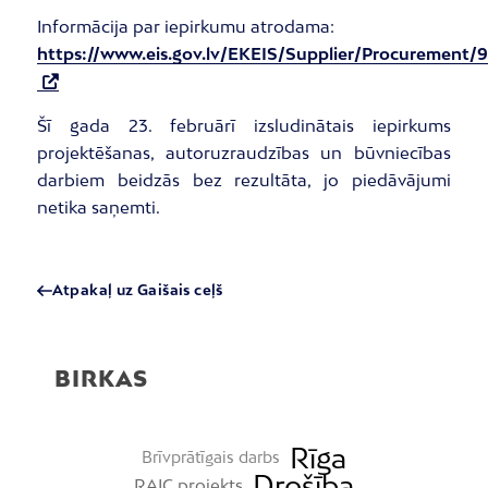
Informācija par iepirkumu atrodama:
https://www.eis.gov.lv/EKEIS/Supplier/Procurement/
Šī gada 23. februārī izsludinātais iepirkums
projektēšanas, autoruzraudzības un būvniecības
darbiem beidzās bez rezultāta, jo piedāvājumi
netika saņemti.
Atpakaļ uz Gaišais ceļš
BIRKAS
Rīga
Brīvprātīgais darbs
Drošība
RAIC projekts