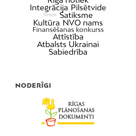
Integrācija
Pilsētvide
Satiksme
Tūrisms
Kultūra
NVO nams
Finansēšanas konkurss
Attīstība
Atbalsts Ukrainai
Sabiedrība
NODERĪGI