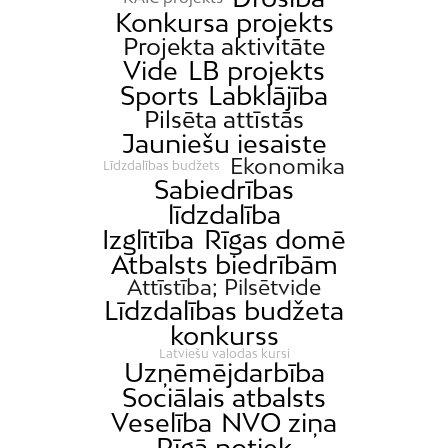
Konkursa projekts
Projekta aktivitāte
Vide
LB projekts
Sports
Labklājība
Pilsēta attīstās
Jauniešu iesaiste
Ekonomika
Līdzdalības budžets
Sabiedrības
līdzdalība
Izglītība
Rīgas domē
Atbalsts biedrībām
Attīstība; Pilsētvide
Līdzdalības budžeta
konkurss
Latviešu valodas kursi
Uzņēmējdarbība
Sociālais atbalsts
Veselība
NVO ziņa
Rīgā notiek