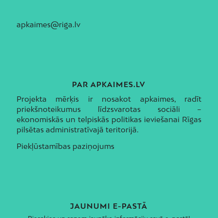
apkaimes@riga.lv
PAR APKAIMES.LV
Projekta mērķis ir nosakot apkaimes, radīt
priekšnoteikumus līdzsvarotas sociāli –
ekonomiskās un telpiskās politikas ieviešanai Rīgas
pilsētas administratīvajā teritorijā.
Piekļūstamības paziņojums
JAUNUMI E-PASTĀ