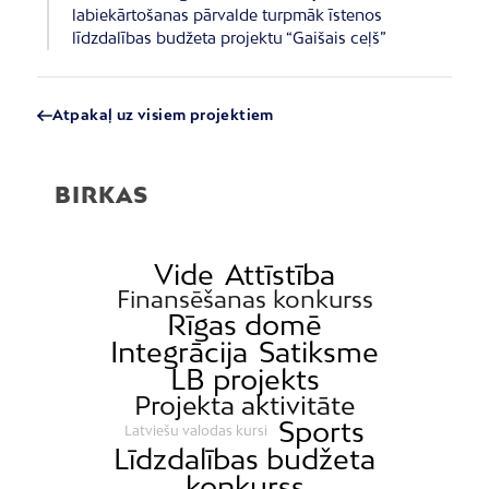
labiekārtošanas pārvalde turpmāk īstenos
līdzdalības budžeta projektu “Gaišais ceļš”
Atpakaļ uz visiem projektiem
BIRKAS
Vide
Attīstība
Finansēšanas konkurss
Rīgas domē
Integrācija
Satiksme
LB projekts
Projekta aktivitāte
Sports
Latviešu valodas kursi
Līdzdalības budžeta
konkurss