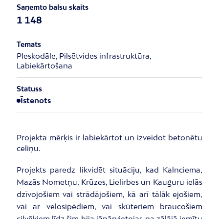
Saņemto balsu skaits
1 148
Temats
Pleskodāle, Pilsētvides infrastruktūra,
Labiekārtošana
Statuss
Īstenots
Projekta mērķis ir labiekārtot un izveidot betonētu
celiņu.
Projekts paredz likvidēt situāciju, kad Kalnciema,
Mazās Nometņu, Krūzes, Lielirbes un Kauguru ielās
dzīvojošiem vai strādājošiem, kā arī tālāk ejošiem,
vai ar velosipēdiem, vai skūteriem braucošiem
cilvēkiem līdz šim bija jāpārvietojas pa zālājā iemītu