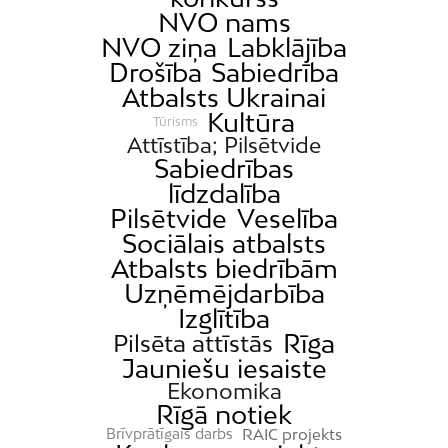
NVO nams
NVO ziņa
Labklājība
Drošība
Sabiedrība
Atbalsts Ukrainai
Kultūra
Tūrisms
Attīstība; Pilsētvide
Sabiedrības
līdzdalība
Pilsētvide
Veselība
Sociālais atbalsts
Atbalsts biedrībām
Uzņēmējdarbība
Izglītība
Rīga
Pilsēta attīstās
Jauniešu iesaiste
Ekonomika
Rīgā notiek
RAIC projekts
Brīvprātīgais darbs