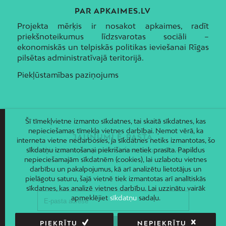
PAR APKAIMES.LV
Projekta mērķis ir nosakot apkaimes, radīt
priekšnoteikumus līdzsvarotas sociāli –
ekonomiskās un telpiskās politikas ieviešanai Rīgas
pilsētas administratīvajā teritorijā.
Piekļūstamības paziņojums
Šī tīmekļvietne izmanto sīkdatnes, tai skaitā sīkdatnes, kas
nepieciešamas tīmekļa vietnes darbībai. Ņemot vērā, ka
JAUNUMI E-PASTĀ
interneta vietne nedarbosies, ja sīkdatnes netiks izmantotas, šo
Piesakies un saņem jaunāko informāciju savā e-pastā!
sīkdatņu izmantošanai piekrišana netiek prasīta. Papildus
nepieciešamajām sīkdatnēm (cookies), lai uzlabotu vietnes
darbību un pakalpojumus, kā arī analizētu lietotājus un
pielāgotu saturu, šajā vietnē tiek izmantotas arī analītiskās
sīkdatnes, kas analizē vietnes darbību. Lai uzzinātu vairāk
apmeklējiet
sīkdatņu
sadaļu.
PIEKRĪTU
NEPIEKRĪTU