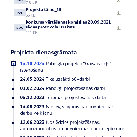
JPG
7.8 MB
Projekta tāme_18
PDF
66 KB
Konkursa vērtēšanas komisijas 20.09.2021.
sēdes protokola izraksts
DOC
111 KB
Projekta dienasgrāmata
14.10.2024
Pabeigta projekta “Gaišais ceļš”
īstenošana
24.05.2024
Tiks uzsākti būvdarbi
01.02.2024
Pabeigti projektēšanas darbi
05.12.2023
Turpinās projektēšanas darbi
14.08.2023
Noslēgts līgums par būvniecības
darbu veikšanu
12.06.2023
Noslēdzies projektēšanas,
autoruzraudzības un būvniecības darbu iepirkums