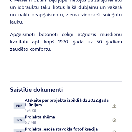
un iebrauktu taku, lietus laikā dubļainu un vakarā
un naktī neapgaismotu, ziemā vienkārši sniegotu
lauku.
Apgaismoti betonēti celiņi atgriezīs mūsdienu
kvalitātē apt. kopš 1970. gada uz 50 gadiem
zaudēto komfortu.
Saistītie dokumenti
Atskaite par projekta izpildi līdz 2022.gada
1.jūnijam
PDF
434 KB
Projekta shēma
JPG
6.7 MB
Projekta_esoša stavokļa fotofiksacija